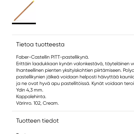
Tietoa tuotteesta
Faber-Castellin PITT-pastellikynä.
Erittäin laadukkaan kynän valonkestävä, täyteläinen väri
Ihanteellinen pienten yksityiskohtien piirtämiseen. Pol
pastellikynien jälkeä voidaan helposti häivyttää kauni
ja ne ovat hyvä apu pastellitöissä. Kynät voidaan teroitt
Ydin 4,3 mm.
Kappalehinta.
Värinro. 102, Cream.
Tuotteen tiedot