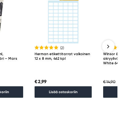
(2
)
l,
Herman etikettitarrat valkoinen
Winsor & Newt
äri – Mars
12 x 8 mm, 462 kpl
akryyliväri, 5
White 644
€ 2,99
€ 11,
€ 14,90
koriin
Lisää ostoskoriin
Lisää 