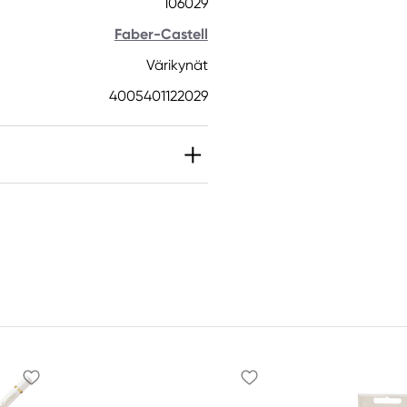
106029
Faber-Castell
Värikynät
4005401122029