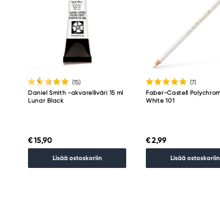
(15
)
(7
)
Daniel Smith -akvarelliväri 15 ml
Faber-Castell Polychro
Lunar Black
White 101
€ 15,90
€ 2,99
Lisää ostoskoriin
Lisää ostoskoriin