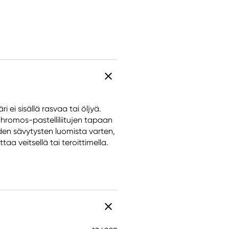
 ei sisällä rasvaa tai öljyä.
ychromos-pastelliliitujen tapaan
iden sävytysten luomista varten,
aa veitsellä tai teroittimella.