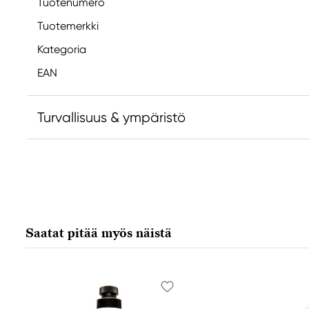
Tuotenumero
Tuotemerkki
Kategoria
EAN
Turvallisuus & ympäristö
Vastuullinen EU
Faber-Castell
Faber-Castell Ag
Nürnberger Straße 2
Saatat pitää myös näistä
90546 Stein, Germany
info@Faber-Castell.de
+49 (0) 911 9965-0