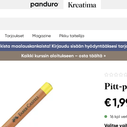
Tarjoukset
Magazine
Pikku taiteilija
ikista maalauskankaista! Kirjaudu sisään hyödyntääksesi tarj
Kaikki kurssin aloitukseen – osta täältä »
Pitt-
€ 1,9
16 kpl ve
Valitse va