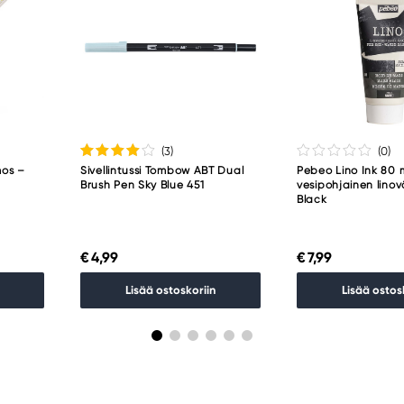
(3
)
(0
)
mos –
Sivellintussi Tombow ABT Dual
Pebeo Lino Ink 80 m
Brush Pen Sky Blue 451
vesipohjainen linov
Black
€ 4,99
€ 7,99
Lisää ostoskoriin
Lisää ostos