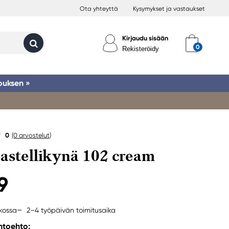
Ota yhteyttä
Kysymykset ja vastaukset
Kirjaudu sisään
Rekisteröidy
ouksen »
0
(0
arvostelut
)
pastellikynä 102 cream
9
2–4 työpäivän toimitusaika
rkossa
ihtoehto: