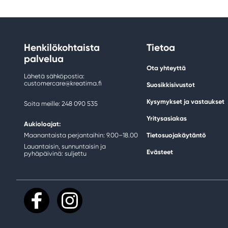
Henkilökohtaista
Tietoa
palvelua
Ota yhteyttä
Lähetä sähköpostia:
customercare@kreatima.fi
Suosikkisivustot
Kysymykset ja vastaukset
Soita meille: 248 090 535
Yritysasiakas
Aukioloajat:
Maanantaista perjantaihin: 9.00–18.00
Tietosuojakäytäntö
Lauantaisin, sunnuntaisin ja
Evästeet
pyhäpäivinä: suljettu