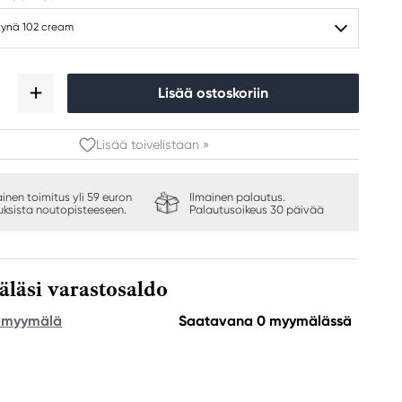
ikynä 102 cream
Lisää ostoskoriin
Lisää toivelistaan »
ainen toimitus yli 59 euron
Ilmainen palautus.
auksista noutopisteeseen.
Palautusoikeus 30 päivää
äsi varastosaldo
e myymälä
Saatavana 0 myymälässä