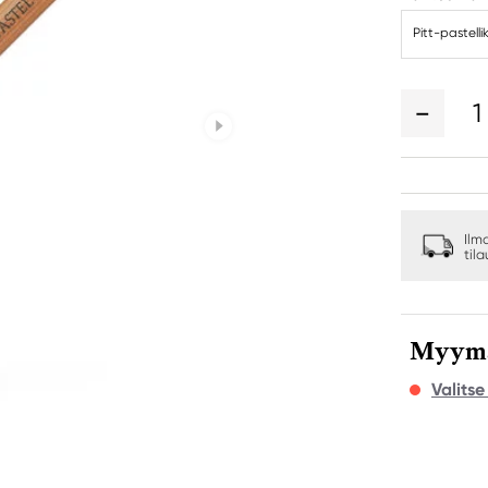
Pitt-pastell
1
Ilm
til
Myymäl
Valits