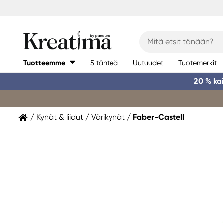
Tuotteemme
5 tähteä
Uutuudet
Tuotemerkit
20 % ka
Kynät & liidut
Värikynät
Faber-Castell