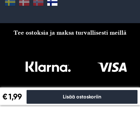
Tee ostoksia ja maksa turvallisesti meillä
€ 1,99
Lisää ostoskoriin
Kassalle
Copyright © Panduro 2026. Kreatima, organisaationro
556073-6356