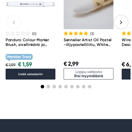
(0
)
(3
)
Panduro Colour Marker
Sennelier Artist Oil Pastel
Wins
Brush, sivellinkärki ja
-öljypastelliliitu, White
Desig
viisto kärki – Warm grey 1
001
Perm
WG1
Member Treat
€ 2,99
€ 1,59
€ 6,
€ 1,99
Loppu verkosta
Lisää ostoskoriin
Etsi myymälästä