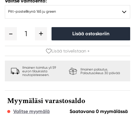
Valitse vaihtoehto:
Pitt-pastellikynä 165 ju green
1
Lisää ostoskoriin
Lisää toivelistaan »
Ilmainen toimitus yli 59
Ilmainen palautus.
euron tilauksista
Palautusoikeus 30 päivää
noutopisteeseen.
Myymäläsi varastosaldo
Valitse myymälä
Saatavana 0 myymälässä