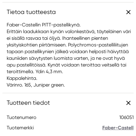
Tietoa tuotteesta
Faber-Castellin PITT-pastellikynä.
Erittäin laadukkaan kynän valonkestävä, täyteläinen väri
ei sisällä rasvaa tai öljyä. Ihanteellinen pienten
yksityiskohtien piirtämiseen. Polychromos-pastelliliitujen
tapaan pastellikynien jälkeä voidaan helposti häivyttää
kauniiden sävytysten luomista varten, ja ne ovat hyvä
apu pastellitöissä. Kynät voidaan teroittaa veitsellä tai
teroittimella. Ydin 4,3 mm.
Kappalehinta.
Värinro. 165, Juniper green.
Tuotteen tiedot
Tuotenumero
106051
Tuotemerkki
Faber-Castell