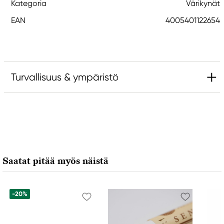
Kategoria
Värikynät
EAN
4005401122654
Turvallisuus & ympäristö
Vastuullinen EU
Faber-Castell
Faber-Castell Ag
Nürnberger Straße 2
Saatat pitää myös näistä
90546 Stein, Germany
info@Faber-Castell.de
+49 (0) 911 9965-0
-20%