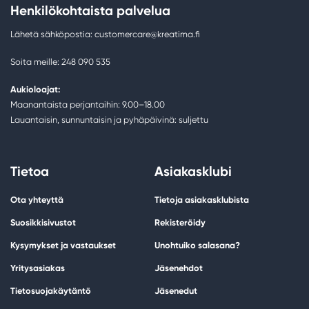
Henkilökohtaista palvelua
Lähetä sähköpostia: customercare@kreatima.fi
Soita meille: 248 090 535
Aukioloajat:
Maanantaista perjantaihin: 9.00–18.00
Lauantaisin, sunnuntaisin ja pyhäpäivinä: suljettu
Tietoa
Asiakasklubi
Ota yhteyttä
Tietoja asiakasklubista
Suosikkisivustot
Rekisteröidy
Kysymykset ja vastaukset
Unohtuiko salasana?
Yritysasiakas
Jäsenehdot
Tietosuojakäytäntö
Jäsenedut