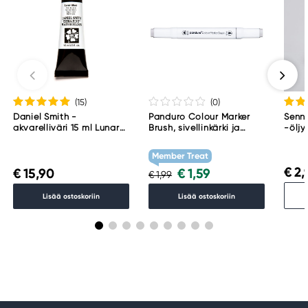
(15
)
(0
)
Daniel Smith -
Panduro Colour Marker
Senne
akvarelliväri 15 ml Lunar
Brush, sivellinkärki ja
-öljy
Black
viisto kärki – Warm grey 1
001
WG1
Member Treat
€ 2,
€ 15,90
€ 1,59
€ 1,99
Lisää ostoskoriin
Lisää ostoskoriin