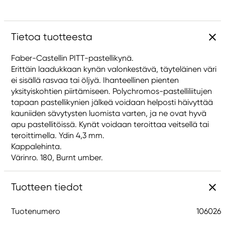
Tietoa tuotteesta
Faber-Castellin PITT-pastellikynä.
Erittäin laadukkaan kynän valonkestävä, täyteläinen väri
ei sisällä rasvaa tai öljyä. Ihanteellinen pienten
yksityiskohtien piirtämiseen. Polychromos-pastelliliitujen
tapaan pastellikynien jälkeä voidaan helposti häivyttää
kauniiden sävytysten luomista varten, ja ne ovat hyvä
apu pastellitöissä. Kynät voidaan teroittaa veitsellä tai
teroittimella. Ydin 4,3 mm.
Kappalehinta.
Värinro. 180, Burnt umber.
Tuotteen tiedot
Tuotenumero
106026