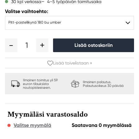
4–5 työpäivän toimitusaika
30 kpl verkossa
Valitse vaihtoehto:
Pitt-pastellikynä 180 bu umber
1
Lisää ostoskoriin
Lisää toivelistaan »
Ilmainen toimitus yli 59
Ilmainen palautus.
euron tilauksista
Palautusoikeus 30 päivää
noutopisteeseen.
Myymäläsi varastosaldo
Valitse myymälä
Saatavana 0 myymälässä