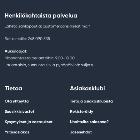
Henkilökohtaista palvelua
Lähetä sähköpostia: customercare@kreatima.fi
Soita meille: 248 090 535
Aukioloajat:
Maanantaista perjantaihin: 9.00–18.00
Lauantaisin, sunnuntaisin ja pyhäpäivinä: suljettu
Tietoa
Asiakasklubi
Ota yhteyttä
Tietoja asiakasklubista
Suosikkisivustot
Rekisteröidy
Kysymykset ja vastaukset
Unohtuiko salasana?
Yritysasiakas
Jäsenehdot