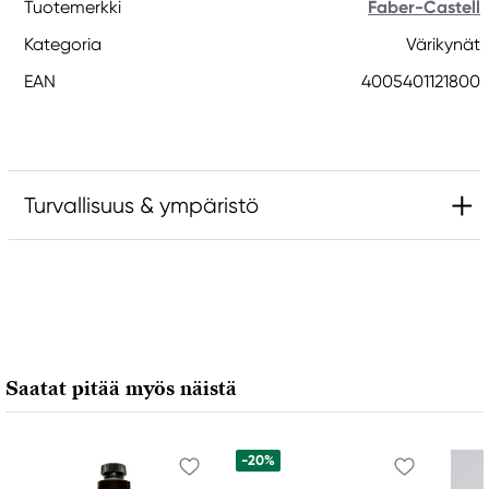
Tuotemerkki
Faber-Castell
Kategoria
Värikynät
EAN
4005401121800
Turvallisuus & ympäristö
Vastuullinen EU
Faber-Castell
Faber-Castell Ag
Nürnberger Straße 2
Saatat pitää myös näistä
90546 Stein, Germany
info@Faber-Castell.de
+49 (0) 911 9965-0
-20%