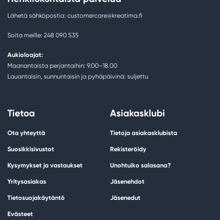
Lähetä sähköpostia: customercare@kreatima.fi
Soita meille: 248 090 535
Aukioloajat:
Maanantaista perjantaihin: 9.00–18.00
Lauantaisin, sunnuntaisin ja pyhäpäivinä: suljettu
Tietoa
Asiakasklubi
Ota yhteyttä
Tietoja asiakasklubista
Suosikkisivustot
Rekisteröidy
Kysymykset ja vastaukset
Unohtuiko salasana?
Yritysasiakas
Jäsenehdot
Tietosuojakäytäntö
Jäsenedut
Evästeet