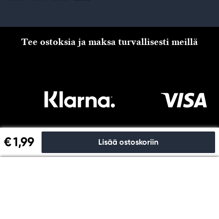
Tee ostoksia ja maksa turvallisesti meillä
€ 1,99
Lisää ostoskoriin
Kassalle
Copyright © Panduro 2026. Kreatima, organisaationro
556073-6356