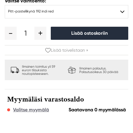
Valitse vaihtoehto:
Pitt-pastellikynä 192 indi red
1
Lisää ostoskoriin
Lisää toivelistaan »
Ilmainen toimitus yli 59
Ilmainen palautus.
euron tilauksista
Palautusoikeus 30 päivää
noutopisteeseen.
Myymäläsi varastosaldo
Valitse myymälä
Saatavana 0 myymälässä