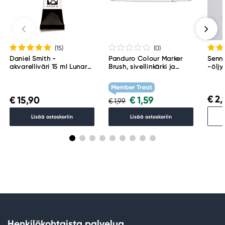
(15
)
(0
)
Daniel Smith -
Panduro Colour Marker
Senne
akvarelliväri 15 ml Lunar
Brush, sivellinkärki ja
-öljy
Black
viisto kärki – Warm grey 1
001
WG1
Member Treat
€ 2,
€ 15,90
€ 1,59
€ 1,99
Lisää ostoskoriin
Lisää ostoskoriin
Henkilökohtaista palvelua