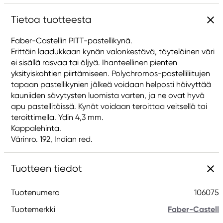
Tietoa tuotteesta
Faber-Castellin PITT-pastellikynä.
Erittäin laadukkaan kynän valonkestävä, täyteläinen väri
ei sisällä rasvaa tai öljyä. Ihanteellinen pienten
yksityiskohtien piirtämiseen. Polychromos-pastelliliitujen
tapaan pastellikynien jälkeä voidaan helposti häivyttää
kauniiden sävytysten luomista varten, ja ne ovat hyvä
apu pastellitöissä. Kynät voidaan teroittaa veitsellä tai
teroittimella. Ydin 4,3 mm.
Kappalehinta.
Värinro. 192, Indian red.
Tuotteen tiedot
Tuotenumero
106075
Tuotemerkki
Faber-Castell