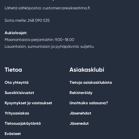
Lähetä sähköpostia: customercare@kreatima.fi
Soita meille: 248 090 535
Aukioloajat:
Maanantaista perjantaihin: 9.00–18.00
Lauantaisin, sunnuntaisin ja pyhäpäivinä: suljettu
Tietoa
Asiakasklubi
Ota yhteyttä
Tietoja asiakasklubista
Suosikkisivustot
Rekisteröidy
Kysymykset ja vastaukset
Unohtuiko salasana?
Yritysasiakas
Jäsenehdot
Tietosuojakäytäntö
Jäsenedut
Evästeet