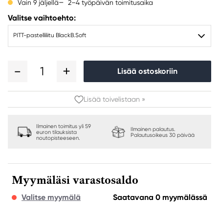
2–4 työpäivän toimitusaika
Vain 9 jäljellä
Valitse vaihtoehto:
PITT-pastelliliitu BlackB.Soft
1
Lisää ostoskoriin
Lisää toivelistaan »
Ilmainen toimitus yli 59
Ilmainen palautus.
euron tilauksista
Palautusoikeus 30 päivää
noutopisteeseen.
Myymäläsi varastosaldo
Valitse myymälä
Saatavana 0 myymälässä