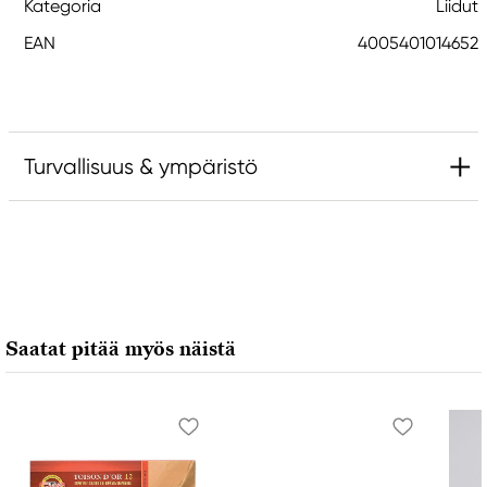
Kategoria
Liidut
EAN
4005401014652
Turvallisuus & ympäristö
Vastuullinen EU
Faber-Castell
Faber-Castell Ag
Nürnberger Straße 2
Saatat pitää myös näistä
90546 Stein, Germany
info@Faber-Castell.de
+49 (0) 911 9965-0