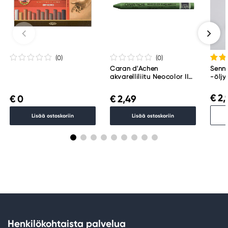
(0
)
(0
)
Caran d'Achen
Senne
akvarelliliitu Neocolor II
-öljy
225 Moss Green
001
€ 2,
€ 0
€ 2,49
Lisää ostoskoriin
Lisää ostoskoriin
Henkilökohtaista palvelua