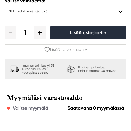
Valitse vaihtoehto:
PITT-piir.hiil.puris x.soft x3
1
Lisää ostoskoriin
Lisää toivelistaan »
Ilmainen toimitus yli 59
Ilmainen palautus.
euron tilauksista
Palautusoikeus 30 päivää
noutopisteeseen.
Myymäläsi varastosaldo
Valitse myymälä
Saatavana 0 myymälässä