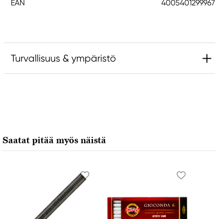
EAN
4005401299967
Turvallisuus & ympäristö
Vastuullinen EU
Faber-Castell
Faber-Castell Ag
Nürnberger Straße 2
Saatat pitää myös näistä
90546 Stein, Germany
info@Faber-Castell.de
+49 (0) 911 9965-0