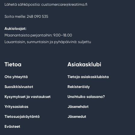
Lähetä sähköpostia: customercare@kreatima.fi
Soita meille: 248 090 535
Aukioloajat:
Maanantaista perjantaihin: 9.00–18.00
Lauantaisin, sunnuntaisin ja pyhäpäivinä: suljettu
Tietoa
Asiakasklubi
Ota yhteyttä
Tietoja asiakasklubista
Suosikkisivustot
Rekisteröidy
Kysymykset ja vastaukset
Unohtuiko salasana?
Yritysasiakas
Jäsenehdot
Tietosuojakäytäntö
Jäsenedut
Evästeet