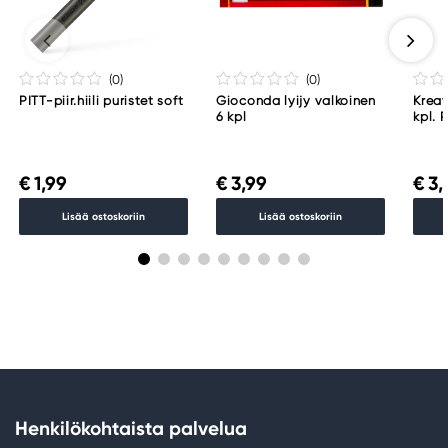
(0
)
(0
)
PITT-piir.hiili puristet soft
Gioconda lyijy valkoinen
Kreat
6 kpl
kpl. 
5–6 
€ 1,99
€ 3,99
€ 3,
Lisää ostoskoriin
Lisää ostoskoriin
Henkilökohtaista palvelua