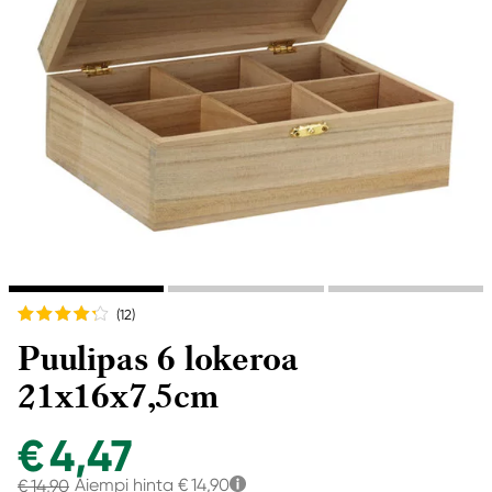
(12
)
Puulipas 6 lokeroa
21x16x7,5cm
€ 4,47
Aiempi hinta
€ 14,90
€ 14,90