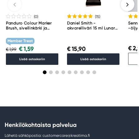
(0
)
(15
)
Panduro Colour Marker
Daniel Smith -
Senne
Brush, sivellinkärki ja
akvarelliväri 15 ml Lunar
-öljy
viisto kärki – Warm grey 1
Black
001
WG1
Member Treat
€ 2,
€ 1,59
€ 15,90
€ 1,99
Lisää ostoskoriin
Lisää ostoskoriin
Henkilökohtaista palvelua
Lähetä sähköpostia: customercare@kreatima.fi