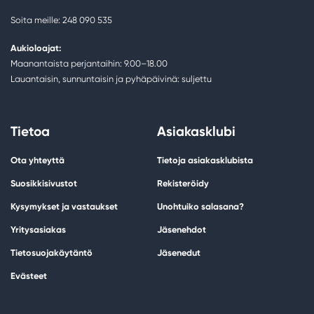
Soita meille: 248 090 535
Aukioloajat:
Maanantaista perjantaihin: 9.00–18.00
Lauantaisin, sunnuntaisin ja pyhäpäivinä: suljettu
Tietoa
Asiakasklubi
Ota yhteyttä
Tietoja asiakasklubista
Suosikkisivustot
Rekisteröidy
Kysymykset ja vastaukset
Unohtuiko salasana?
Yritysasiakas
Jäsenehdot
Tietosuojakäytäntö
Jäsenedut
Evästeet