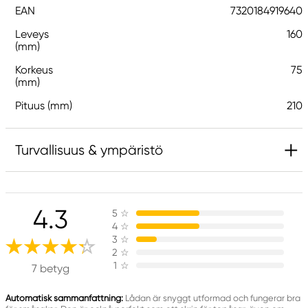
EAN
7320184919640
Leveys
160
(mm)
Korkeus
75
(mm)
Pituus (mm)
210
Turvallisuus & ympäristö
Vastuullinen EU
4.3
5
☆
Panduro Hobby
4
☆
Panduro
3
☆
205 14 Malmö, Sweden
2
☆
1
☆
www.panduro.com
7 betyg
+46 (04) 22 30 70
Automatisk sammanfattning:
Lådan är snyggt utformad och fungerar bra