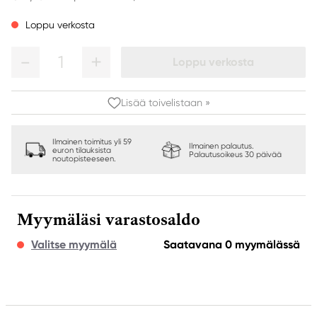
Loppu verkosta
1
Loppu verkosta
Lisää toivelistaan »
Ilmainen toimitus yli 59
Ilmainen palautus.
euron tilauksista
Palautusoikeus 30 päivää
noutopisteeseen.
Myymäläsi varastosaldo
Valitse myymälä
Saatavana 0 myymälässä