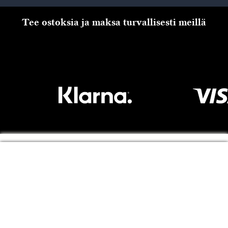
Tee ostoksia ja maksa turvallisesti meillä
Kassalle
Copyright © Panduro 2026. Kreatima, organisaationro
556073-6356