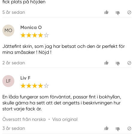
fick plats på höjden
5 år sedan
Monica O
MO
Jättefint skrin, som jag har betsat och den är perfekt för
mina småsaker ! Nöjd !
2 år sedan
Liv F
LF
En låda fungerar som förväntat, passar fint i bokhyllan,
skulle gärna ha sett att det angetts i beskrivningen hur
stort varje fack är.
Översatt från norska
•
Visa original
3 år sedan