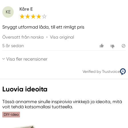
Kåre E
KE
Snyggt utformad låda, till ett rimligt pris
Översatt från norska
•
Visa original
5 år sedan
Visa fler recensioner
Verified by Trustvoice
Luovia ideoita
Tässä annamme sinulle inspiroivia vinkkejä ja ideoita, mitä
voit tehdä katsomallasi tuotteella.
DIY-idea