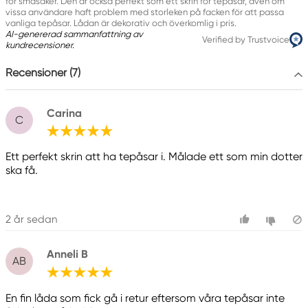
för småsaker. Den är också perfekt som ett skrin för tepåsar, även om
vissa användare haft problem med storleken på facken för att passa
vanliga tepåsar. Lådan är dekorativ och överkomlig i pris.
AI-genererad sammanfattning av
Verified by Trustvoice
kundrecensioner.
Recensioner (7)
Carina
C
Ett perfekt skrin att ha tepåsar i. Målade ett som min dotter
ska få.
2 år sedan
Anneli B
AB
En fin låda som fick gå i retur eftersom våra tepåsar inte