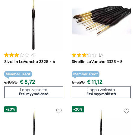
(1
)
(7
)
Sivellin LaVanche 3325 - 6
Sivellin LaVanche 3325 - 8
Member Treat
Member Treat
€ 8,72
€ 11,12
€ 10,90
€ 13,90
Loppu verkosta
Loppu verkosta
Etsi myymälästä
Etsi myymälästä
-20%
-20%