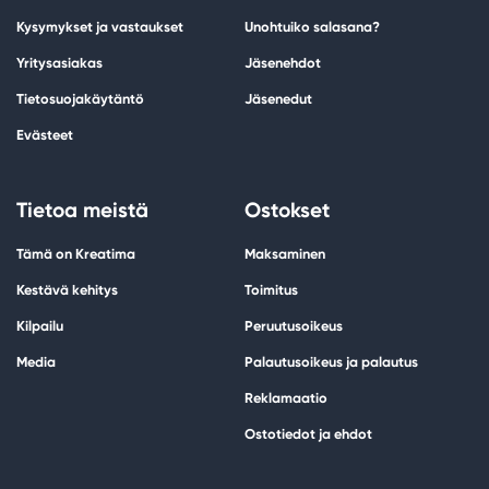
Kysymykset ja vastaukset
Unohtuiko salasana?
Yritysasiakas
Jäsenehdot
Tietosuojakäytäntö
Jäsenedut
Evästeet
Tietoa meistä
Ostokset
Tämä on Kreatima
Maksaminen
Kestävä kehitys
Toimitus
Kilpailu
Peruutusoikeus
Media
Palautusoikeus ja palautus
Reklamaatio
Ostotiedot ja ehdot