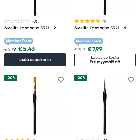
(0
)
(1
)
Sivellin LaVanche 3321 - 2
Sivellin LaVanche 3321 - 6
Member Treat
Member Treat
€ 5,43
€ 7,99
€ 6,79
€ 9,99
Loppu verkosta
Lisää ostoskoriin
Etsi myymälästä
-20%
-20%