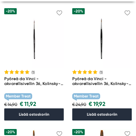
-20%
-20%
(1
)
(1
)
Pyöreä da Vinci -
Pyöreä da Vinci -
akvarellisivellin 36, Kolinsky-
akvarellisivellin 36, Kolinsky-
harjakset (aitoa
harjakset (aitoa
näädänkarvaa) – Nro 4
näädänkarvaa) – Nro 6
Member Treat
Member Treat
€ 11,92
€ 19,92
€ 14,90
€ 24,90
Lisää ostoskoriin
Lisää ostoskoriin
-20%
-20%