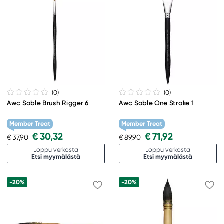
(0
)
(0
)
Awc Sable Brush Rigger 6
Awc Sable One Stroke 1
Member Treat
Member Treat
€ 30,32
€ 71,92
€ 37,90
€ 89,90
Loppu verkosta
Loppu verkosta
Etsi myymälästä
Etsi myymälästä
-20%
-20%