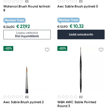
(0
)
(0
)
Watercol.Brush Round kolinski
Awc Sable Brush pyöreä 0
8
Member Treat
Member Treat
€ 10,32
€ 27,92
€ 12,90
€ 34,90
Loppu verkosta
Lisää ostoskoriin
Etsi myymälästä
-20%
-20%
(0
)
(0
)
Awc Sable Brush pyöreä 2
W&N AWC Sable Pointed
Round 3