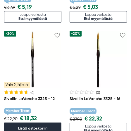
€ 5,19
€ 5,03
€ 6,49
€ 6,29
Loppu verkosta
Loppu verkosta
Etsi myymälästä
Etsi myymälästä
-20%
-20%
Vain 2 jäljellä!
(4
)
(0
)
Sivellin LaVanche 3325 - 12
Sivellin LaVanche 3325 - 16
Member Treat
Member Treat
€ 18,32
€ 22,32
€ 22,90
€ 27,90
Loppu verkosta
Lisää ostoskoriin
Etsi myymälästä