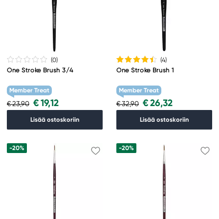
(0
)
(4
)
One Stroke Brush 3/4
One Stroke Brush 1
Member Treat
Member Treat
€ 19,12
€ 26,32
€ 23,90
€ 32,90
Lisää ostoskoriin
Lisää ostoskoriin
-20%
-20%