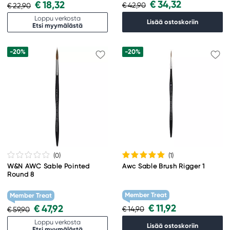
€ 34,32
€ 18,32
€ 42,90
€ 22,90
Loppu verkosta
Lisää ostoskoriin
Etsi myymälästä
-20%
-20%
(0
)
(1
)
W&N AWC Sable Pointed
Awc Sable Brush Rigger 1
Round 8
Member Treat
Member Treat
€ 11,92
€ 47,92
€ 14,90
€ 59,90
Loppu verkosta
Lisää ostoskoriin
Etsi myymälästä