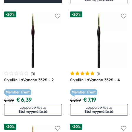
-20%
-20%
(0
)
(1
)
Sivellin LaVanche 3325 - 2
Sivellin LaVanche 3325 - 4
Member Treat
Member Treat
€ 6,39
€ 7,19
€ 7,99
€ 8,99
Loppu verkosta
Loppu verkosta
Etsi myymälästä
Etsi myymälästä
-20%
-20%