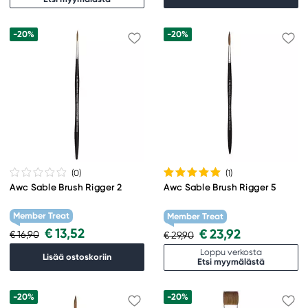
-20%
-20%
(0
)
(1
)
Awc Sable Brush Rigger 2
Awc Sable Brush Rigger 5
Member Treat
Member Treat
€ 13,52
€ 23,92
€ 16,90
€ 29,90
Loppu verkosta
Lisää ostoskoriin
Etsi myymälästä
-20%
-20%