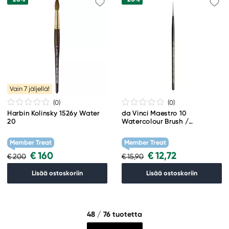
Vain 7 jäljellä!
(0
)
(0
)
Harbin Kolinsky 1526y Water
da Vinci Maestro 10
20
Watercolour Brush /
akvarellisivellin -10. Harjasten
halkaisija 0,73 mm, harjasten
Member Treat
Member Treat
pituus 5 mm
€ 160
€ 12,72
€ 200
€ 15,90
Lisää ostoskoriin
Lisää ostoskoriin
48
/ 76 tuotetta