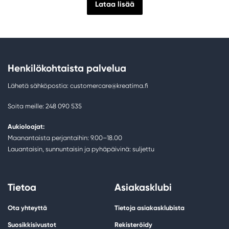
Lataa lisää
Henkilökohtaista palvelua
Lähetä sähköpostia: customercare@kreatima.fi
Soita meille: 248 090 535
Aukioloajat:
Maanantaista perjantaihin: 9.00–18.00
Lauantaisin, sunnuntaisin ja pyhäpäivinä: suljettu
Tietoa
Asiakasklubi
Ota yhteyttä
Tietoja asiakasklubista
Suosikkisivustot
Rekisteröidy