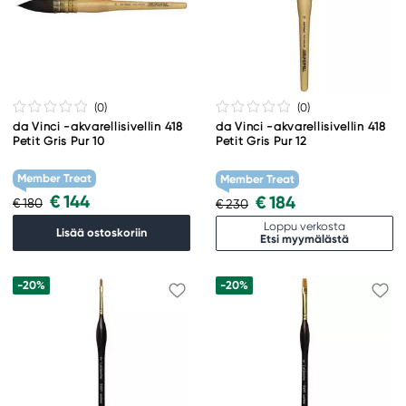
(0
)
(0
)
da Vinci -akvarellisivellin 418
da Vinci -akvarellisivellin 418
Petit Gris Pur 10
Petit Gris Pur 12
Member Treat
Member Treat
€ 144
€ 184
€ 180
€ 230
Loppu verkosta
Lisää ostoskoriin
Etsi myymälästä
-20%
-20%