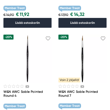
Member Treat
Member Treat
€ 11,92
€ 14,32
€ 14,90
€ 17,90
Lisää ostoskoriin
Lisää ostoskoriin
-20%
-20%
Vain 2 jäljellä!
(0
)
(0
)
W&N AWC Sable Pointed
W&N AWC Sable Pointed
Round 4
Round 7
Member Treat
Member Treat