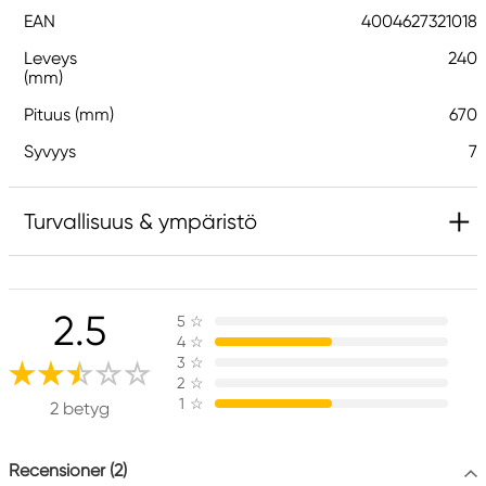
EAN
4004627321018
Leveys
240
(mm)
Pituus (mm)
670
Syvyys
7
Turvallisuus & ympäristö
Vastuullinen EU
2.5
5
☆
M+R Möbius Ruppert
4
☆
Möbius + Ruppert GmbH & Co. KG
3
☆
Wöhrmühle 2
2
☆
1
☆
91056 Erlangen, Germany
2 betyg
office@moebius-ruppert.com
+49 (0) 91 31 82 69 0
Recensioner (2)