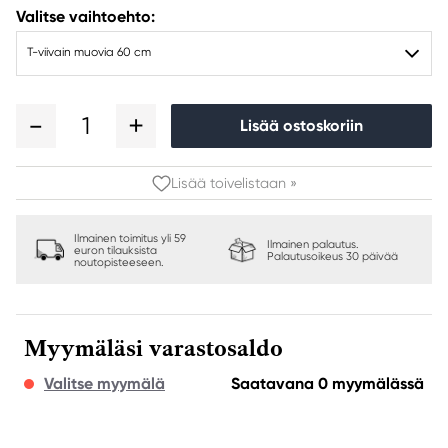
Valitse vaihtoehto:
T-viivain muovia 60 cm
1
Lisää ostoskoriin
Lisää toivelistaan »
Ilmainen toimitus yli 59
Ilmainen palautus.
euron tilauksista
Palautusoikeus 30 päivää
noutopisteeseen.
Myymäläsi varastosaldo
Valitse myymälä
Saatavana 0 myymälässä