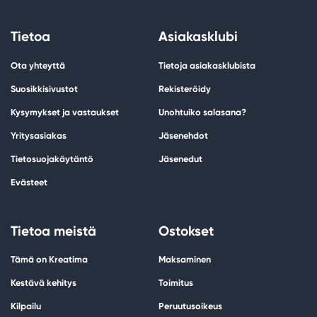
Tietoa
Asiakasklubi
Ota yhteyttä
Tietoja asiakasklubista
Suosikkisivustot
Rekisteröidy
Kysymykset ja vastaukset
Unohtuiko salasana?
Yritysasiakas
Jäsenehdot
Tietosuojakäytäntö
Jäsenedut
Evästeet
Tietoa meistä
Ostokset
Tämä on Kreatima
Maksaminen
Kestävä kehitys
Toimitus
Kilpailu
Peruutusoikeus