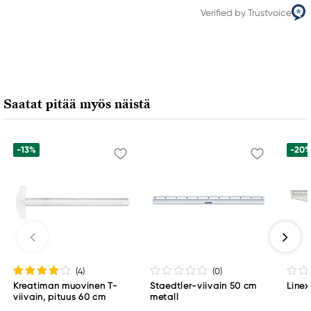
Verified by Trustvoice
Saatat pitää myös näistä
-13%
-20
(4
)
(0
)
Kreatiman muovinen T-
Staedtler-viivain 50 cm
Linex
viivain, pituus 60 cm
metall