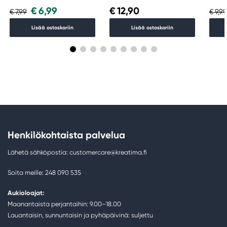
€ 6,99
€ 12,90
€ 7,99
€ 9,9
Lisää ostoskoriin
Lisää ostoskoriin
Henkilökohtaista palvelua
Lähetä sähköpostia: customercare@kreatima.fi
Soita meille: 248 090 535
Aukioloajat:
Maanantaista perjantaihin: 9.00–18.00
Lauantaisin, sunnuntaisin ja pyhäpäivinä: suljettu