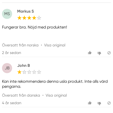
Valmistaja
Markus S
M+R Möbius Ruppert
MS
0
Fungerar bra. Nöjd med produkten!
Översatt från norska
•
Visa original
2 år sedan
John B
JB
Kan inte rekommendera denna usla produkt. Inte alls värd
pengarna.
Översatt från danska
•
Visa original
4 år sedan