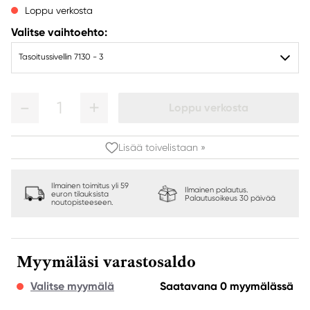
Loppu verkosta
Valitse vaihtoehto:
Tasoitussivellin 7130 - 3
1
Loppu verkosta
Lisää toivelistaan »
Ilmainen toimitus yli 59
Ilmainen palautus.
euron tilauksista
Palautusoikeus 30 päivää
noutopisteeseen.
Myymäläsi varastosaldo
Valitse myymälä
Saatavana 0 myymälässä