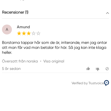
info@northline.se
Recensioner (1)
Amund
A
Borstarna tappar hår som de är, irriterande, men jag antar
att man får vad man betalar för här. Så jag kan inte klaga
heller.
Översatt från norska
•
Visa original
5 år sedan
Verified by Trustvoice