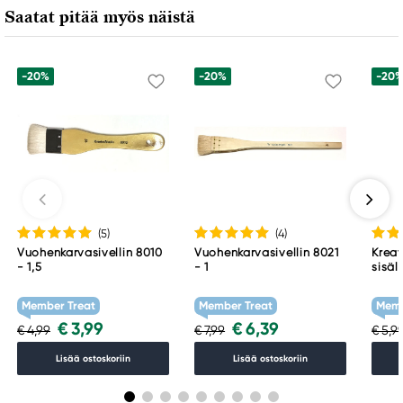
Saatat pitää myös näistä
-20%
-20%
-20
(5
)
(4
)
Vuohenkarvasivellin 8010
Vuohenkarvasivellin 8021
Kreat
- 1,5
- 1
sisäl
sian
leveä
Member Treat
Member Treat
Memb
koko
€ 3,99
€ 6,39
€ 4,99
€ 7,99
€ 5,9
Lisää ostoskoriin
Lisää ostoskoriin