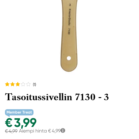
(1
)
Tasoitussivellin 7130 - 3
Member Treat
€ 3,99
Aiempi hinta
€ 4,99
€ 4,99