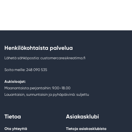
Henkilökohtaista palvelua
Lähetä sähköpostia: customercare@kreatima.fi
Soita meille: 248 090 535
Aukioloajat:
Maanantaista perjantaihin: 9.00–18.00
Lauantaisin, sunnuntaisin ja pyhäpäivinä: suljettu
Tietoa
Asiakasklubi
Ota yhteyttä
Tietoja asiakasklubista