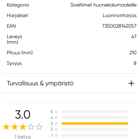
Kategoria
Siveltimet huonekalumaaleille
Harjakset
Luonnonharjas
EAN
7350028142057
Leveys
47
(mm)
Pituus (mm)
210
Syvyys
8
Turvallisuus & ympäristö
Vastuullinen EU
3.0
5
☆
Kreatorstudio
4
☆
Northline AB
3
☆
Agrarvägen 10
2
☆
1
☆
175 44 Järfälla, Sweden
1 betyg