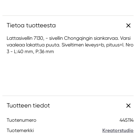
Tietoa tuotteesta
Lattasivellin 7130, - sivellin Chongqingin siankarvaa. Varsi
vaaleaa lakattua puuta. Siveltimen leveys=b, pituus=l. Nro
3 - L:40 mm, P:36 mm
Tuotteen tiedot
Tuotenumero
445114
Tuotemerkki
Kreatorstudio