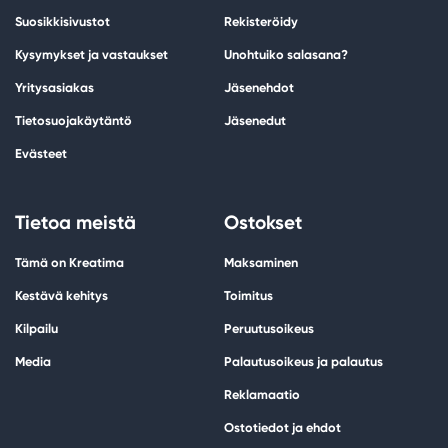
Suosikkisivustot
Rekisteröidy
Kysymykset ja vastaukset
Unohtuiko salasana?
Yritysasiakas
Jäsenehdot
Tietosuojakäytäntö
Jäsenedut
Evästeet
Tietoa meistä
Ostokset
Tämä on Kreatima
Maksaminen
Kestävä kehitys
Toimitus
Kilpailu
Peruutusoikeus
Media
Palautusoikeus ja palautus
Reklamaatio
Ostotiedot ja ehdot