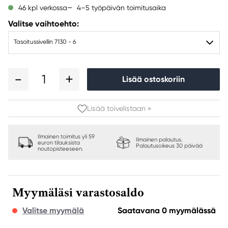
4–5 työpäivän toimitusaika
46 kpl verkossa
Valitse vaihtoehto:
Tasoitussivellin 7130 - 6
1
Lisää ostoskoriin
Lisää toivelistaan »
Ilmainen toimitus yli 59
Ilmainen palautus.
euron tilauksista
Palautusoikeus 30 päivää
noutopisteeseen.
Myymäläsi varastosaldo
Valitse myymälä
Saatavana 0 myymälässä