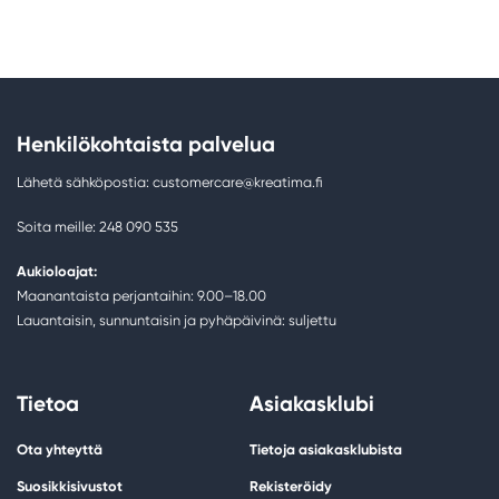
Henkilökohtaista palvelua
Lähetä sähköpostia: customercare@kreatima.fi
Soita meille: 248 090 535
Aukioloajat:
Maanantaista perjantaihin: 9.00–18.00
Lauantaisin, sunnuntaisin ja pyhäpäivinä: suljettu
Tietoa
Asiakasklubi
Ota yhteyttä
Tietoja asiakasklubista
Suosikkisivustot
Rekisteröidy