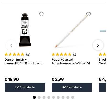
info@northline.se
(15
)
(7
)
Daniel Smith -
Faber-Castell
Sivel
akvarelliväri 15 ml Lunar
Polychromos – White 101
Dual 
Black
451
€ 15,90
€ 2,99
€ 4,
Lisää ostoskoriin
Lisää ostoskoriin