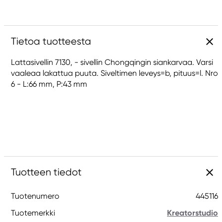
Tietoa tuotteesta
Lattasivellin 7130, - sivellin Chongqingin siankarvaa. Varsi
vaaleaa lakattua puuta. Siveltimen leveys=b, pituus=l. Nro
6 - L:66 mm, P:43 mm
Tuotteen tiedot
Tuotenumero
445116
Tuotemerkki
Kreatorstudio