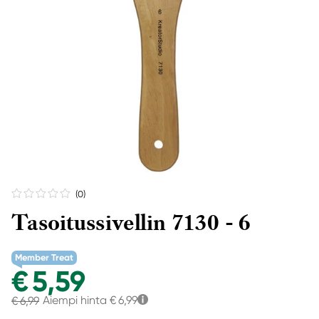
(0
)
Tasoitussivellin 7130 - 6
Member Treat
€ 5,59
Aiempi hinta
€ 6,99
€ 6,99