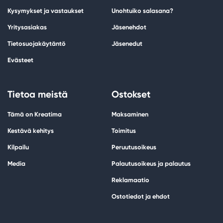
Kysymykset ja vastaukset
Unohtuiko salasana?
Yritysasiakas
Jäsenehdot
Tietosuojakäytäntö
Jäsenedut
Evästeet
Tietoa meistä
Ostokset
Tämä on Kreatima
Maksaminen
Kestävä kehitys
Toimitus
Kilpailu
Peruutusoikeus
Media
Palautusoikeus ja palautus
Reklamaatio
Ostotiedot ja ehdot