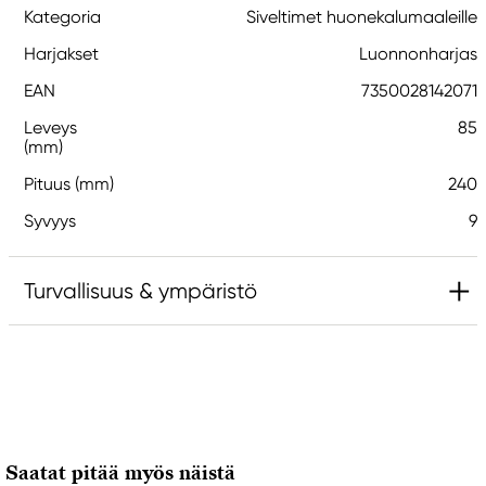
Kategoria
Siveltimet huonekalumaaleille
Harjakset
Luonnonharjas
EAN
7350028142071
Leveys
85
(mm)
Pituus (mm)
240
Syvyys
9
Turvallisuus & ympäristö
Vastuullinen EU
Kreatorstudio
Northline AB
Agrarvägen 10
Saatat pitää myös näistä
175 44 Järfälla, Sweden