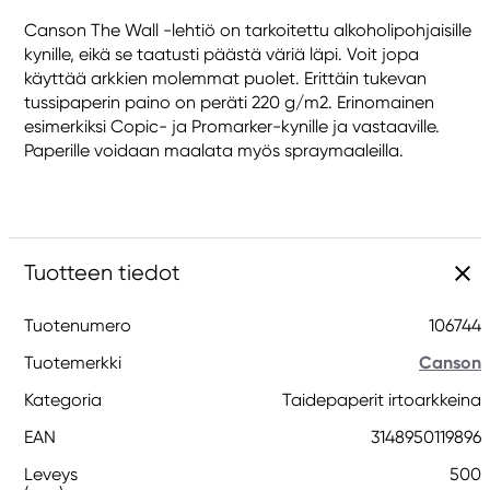
Canson The Wall -lehtiö on tarkoitettu alkoholipohjaisille
kynille, eikä se taatusti päästä väriä läpi. Voit jopa
käyttää arkkien molemmat puolet. Erittäin tukevan
tussipaperin paino on peräti 220 g/m2. Erinomainen
esimerkiksi Copic- ja Promarker-kynille ja vastaaville.
Paperille voidaan maalata myös spraymaaleilla.
Tuotteen tiedot
Tuotenumero
106744
Tuotemerkki
Canson
Kategoria
Taidepaperit irtoarkkeina
EAN
3148950119896
Leveys
500