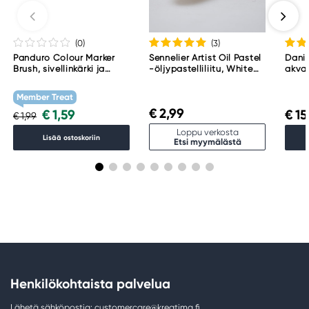
(0
)
(3
)
Panduro Colour Marker
Sennelier Artist Oil Pastel
Danie
Brush, sivellinkärki ja
-öljypastelliliitu, White
akvar
viisto kärki – Warm grey 1
001
Blac
WG1
Member Treat
€ 2,99
€ 1,59
€ 15
€ 1,99
Loppu verkosta
Lisää ostoskoriin
Etsi myymälästä
Henkilökohtaista palvelua
Lähetä sähköpostia: customercare@kreatima.fi