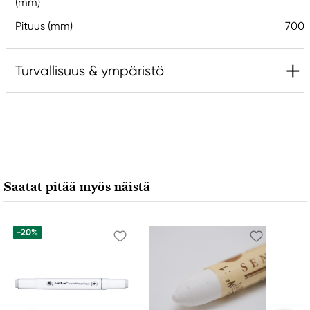
(mm)
Pituus (mm)
700
Turvallisuus & ympäristö
Vastuullinen EU
Canson
FILA S.p.A Via XXV
Aprile 5
Saatat pitää myös näistä
20016 Pero (MI) Italy
fila@fila.it
+3902381051
-20%