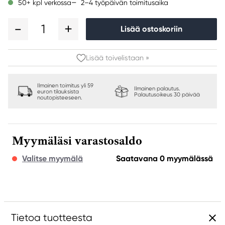
2–4 työpäivän toimitusaika
50+ kpl verkossa
1
Lisää ostoskoriin
Lisää toivelistaan »
Ilmainen toimitus yli 59
Ilmainen palautus.
euron tilauksista
Palautusoikeus 30 päivää
noutopisteeseen.
Myymäläsi varastosaldo
Valitse myymälä
Saatavana 0 myymälässä
Tietoa tuotteesta