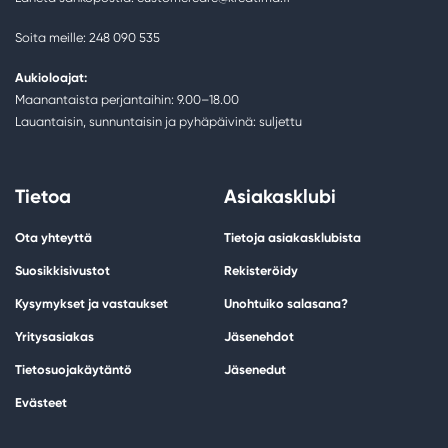
Soita meille: 248 090 535
Aukioloajat:
Maanantaista perjantaihin: 9.00–18.00
Lauantaisin, sunnuntaisin ja pyhäpäivinä: suljettu
Tietoa
Asiakasklubi
Ota yhteyttä
Tietoja asiakasklubista
Suosikkisivustot
Rekisteröidy
Kysymykset ja vastaukset
Unohtuiko salasana?
Yritysasiakas
Jäsenehdot
Tietosuojakäytäntö
Jäsenedut
Evästeet