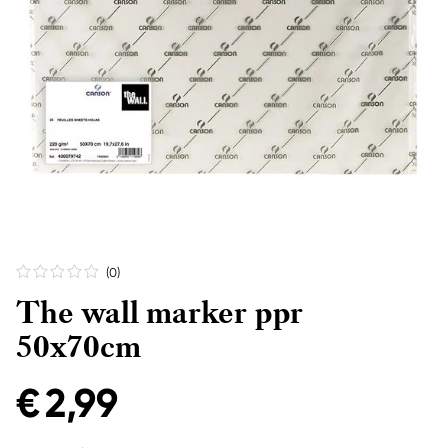
(0
)
The wall marker ppr
50x70cm
€ 2,99