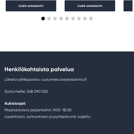
Lisää ostoskoriin
Lisää ostoskoriin
Henkilökohtaista palvelua
Lähetä sähköpostia: customercare@kreatima.fi
Soita meille: 248 090 535
Aukioloajat:
Maanantaista perjantaihin: 9.00–18.00
Lauantaisin, sunnuntaisin ja pyhäpäivinä: suljettu