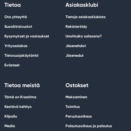
Tietoa
Asiakasklubi
Ota yhteyttä
Tietoja asiakasklubista
Suosikkisivustot
Rekisteröidy
Kysymykset ja vastaukset
Unohtuiko salasana?
Yritysasiakas
Jäsenehdot
Tietosuojakäytäntö
Jäsenedut
Evästeet
Tietoa meistä
Ostokset
Tämä on Kreatima
Maksaminen
Kestävä kehitys
Toimitus
Kilpailu
Peruutusoikeus
Media
Palautusoikeus ja palautus