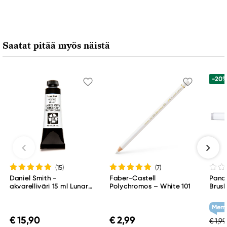
Tombow
Koh-I-Noor Italia SpA.it
Via dell'Artigianato, 1/3
Saatat pitää myös näistä
Binasco, 20082, Italy
sales@koh-i-noor.cz
-20
(15
)
(7
)
Daniel Smith -
Faber-Castell
Pand
akvarelliväri 15 ml Lunar
Polychromos – White 101
Brush,
Black
viist
WG1
Memb
€ 15,90
€ 2,99
€ 1,99