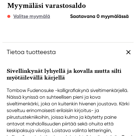
Myymäläsi varastosaldo
Valitse myymälä
Saatavana 0 myymälässä
Tietoa tuotteesta
Sivellinkynät lyhyellä ja kovalla mutta silti
myötäilevällä kärjellä
Tombow Fudenosuke -kalligrafiakynä siveltimenkärjellä.
Näissä kynissä on suhteellisen pieni ja kova
siveltimenkärki, joka on kuitenkin hivenen joustava. Kärki
soveltuu erinomaisesti erilaisiin kirjoitus- ja
piirustustekniikoihin, joissa kulma ja käytetty paine
antavat mahdollisuuden piirtää sekä ohuita että
keskipaksuja viivoja. Loistava valinta letteringiin,