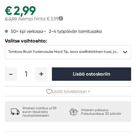
€ 2,99
Aiempi hinta
€ 3,99
€ 3,99
2–4 työpäivän toimitusaika
50+ kpl verkossa
Valitse vaihtoehto:
Tombow Brush Fudenosuke Hard Tip, kova sivellinkärkinen tussi, jossa roosa muste
1
Lisää ostoskoriin
Lisää toivelistaan »
Ilmainen toimitus yli 59
Ilmainen palautus.
euron tilauksista
Palautusoikeus 30 päivää
noutopisteeseen.