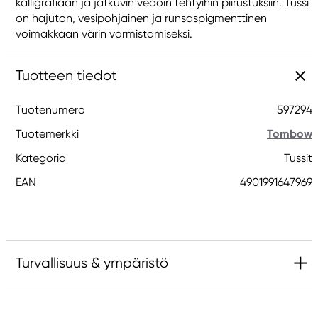
kalligrafiaan ja jatkuvin vedoin tehtyihin piirustuksiin. Tussi
on hajuton, vesipohjainen ja runsaspigmenttinen
voimakkaan värin varmistamiseksi.
Tuotteen tiedot
Tuotenumero
597294
Tuotemerkki
Tombow
Kategoria
Tussit
EAN
4901991647969
Turvallisuus & ympäristö
Vastuullinen EU