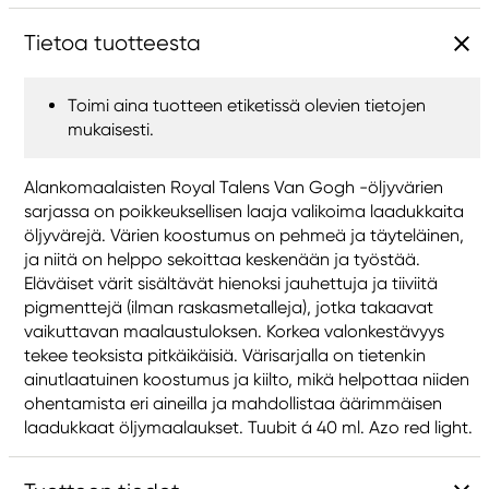
Tietoa tuotteesta
Toimi aina tuotteen etiketissä olevien tietojen
mukaisesti.
Alankomaalaisten Royal Talens Van Gogh -öljyvärien
sarjassa on poikkeuksellisen laaja valikoima laadukkaita
öljyvärejä. Värien koostumus on pehmeä ja täyteläinen,
ja niitä on helppo sekoittaa keskenään ja työstää.
Eläväiset värit sisältävät hienoksi jauhettuja ja tiiviitä
pigmenttejä (ilman raskasmetalleja), jotka takaavat
vaikuttavan maalaustuloksen. Korkea valonkestävyys
tekee teoksista pitkäikäisiä. Värisarjalla on tietenkin
ainutlaatuinen koostumus ja kiilto, mikä helpottaa niiden
ohentamista eri aineilla ja mahdollistaa äärimmäisen
laadukkaat öljymaalaukset. Tuubit á 40 ml. Azo red light.