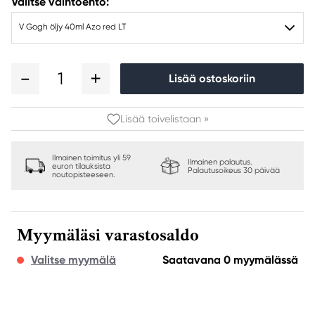
Valitse vaihtoehto:
V Gogh öljy 40ml Azo red LT
1
Lisää ostoskoriin
Lisää toivelistaan »
Ilmainen toimitus yli 59
Ilmainen palautus.
euron tilauksista
Palautusoikeus 30 päivää
noutopisteeseen.
Myymäläsi varastosaldo
Valitse myymälä
Saatavana 0 myymälässä