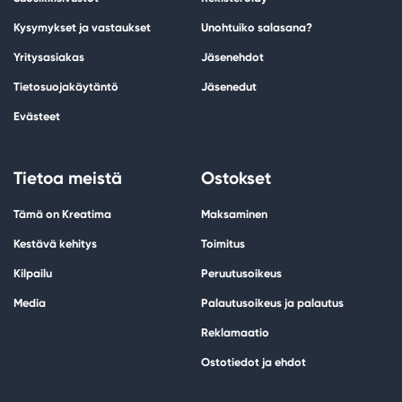
Kysymykset ja vastaukset
Unohtuiko salasana?
Yritysasiakas
Jäsenehdot
Tietosuojakäytäntö
Jäsenedut
Evästeet
Tietoa meistä
Ostokset
Tämä on Kreatima
Maksaminen
Kestävä kehitys
Toimitus
Kilpailu
Peruutusoikeus
Media
Palautusoikeus ja palautus
Reklamaatio
Ostotiedot ja ehdot