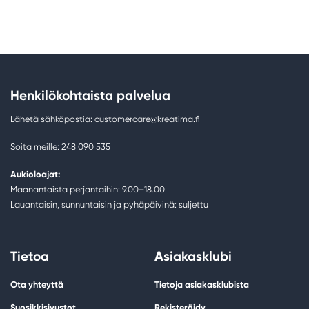
Henkilökohtaista palvelua
Lähetä sähköpostia: customercare@kreatima.fi
Soita meille: 248 090 535
Aukioloajat:
Maanantaista perjantaihin: 9.00–18.00
Lauantaisin, sunnuntaisin ja pyhäpäivinä: suljettu
Tietoa
Asiakasklubi
Ota yhteyttä
Tietoja asiakasklubista
Suosikkisivustot
Rekisteröidy