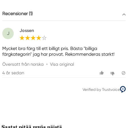
info@royaltalens.com
+31 (0)55 527 4700
Recensioner (1)
Jossen
J
Mycket bra färg till ett billigt pris. Bästa "billiga
färgkategorin" jag har provat. Rekommenderas starkt!
Översatt från norska
•
Visa original
4 år sedan
Verified by Trustvoice
Saatat pitää myös näistä