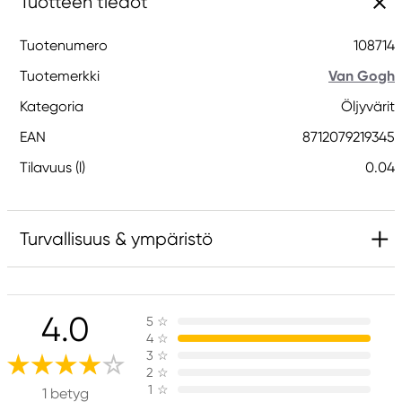
Tuotteen tiedot
Tuotenumero
108714
Tuotemerkki
Van Gogh
Kategoria
Öljyvärit
EAN
8712079219345
Tilavuus (l)
0.04
Turvallisuus & ympäristö
Vastuullinen EU
4.0
5
☆
Van Gogh
4
☆
Royal Talens Netherlands
3
☆
Sophialaan 46
2
☆
1
☆
7311 PD Apeldoorn, Netherlands
1 betyg