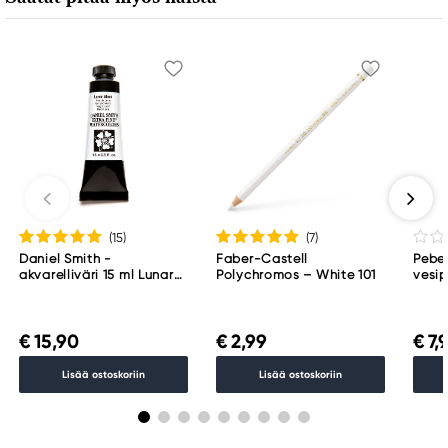
(15
)
(7
)
Daniel Smith -
Faber-Castell
Pebeo
akvarelliväri 15 ml Lunar
Polychromos – White 101
vesip
Black
Mars
€ 15,90
€ 2,99
€ 7,
Lisää ostoskoriin
Lisää ostoskoriin