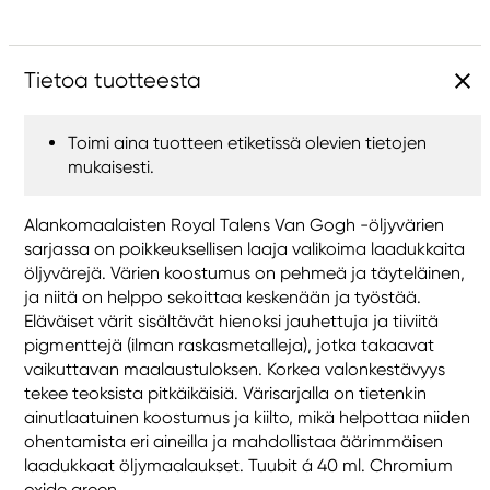
Tietoa tuotteesta
Toimi aina tuotteen etiketissä olevien tietojen
mukaisesti.
Alankomaalaisten Royal Talens Van Gogh -öljyvärien
sarjassa on poikkeuksellisen laaja valikoima laadukkaita
öljyvärejä. Värien koostumus on pehmeä ja täyteläinen,
ja niitä on helppo sekoittaa keskenään ja työstää.
Eläväiset värit sisältävät hienoksi jauhettuja ja tiiviitä
pigmenttejä (ilman raskasmetalleja), jotka takaavat
vaikuttavan maalaustuloksen. Korkea valonkestävyys
tekee teoksista pitkäikäisiä. Värisarjalla on tietenkin
ainutlaatuinen koostumus ja kiilto, mikä helpottaa niiden
ohentamista eri aineilla ja mahdollistaa äärimmäisen
laadukkaat öljymaalaukset. Tuubit á 40 ml. Chromium
oxide green.