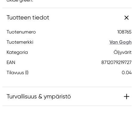
Tuotteen tiedot
Tuotenumero
108765
Tuotemerkki
Van Gogh
Kategoria
Öljyvärit
EAN
8712079219727
Tilavuus (l)
0.04
Turvallisuus & ympäristö
Vastuullinen EU
Van Gogh