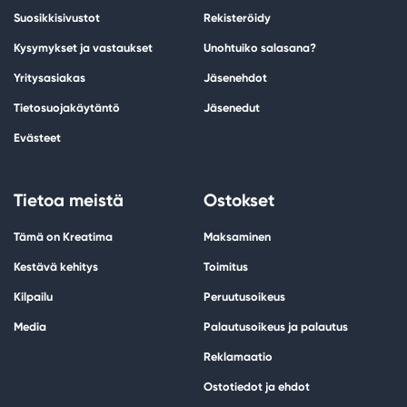
Suosikkisivustot
Rekisteröidy
Kysymykset ja vastaukset
Unohtuiko salasana?
Yritysasiakas
Jäsenehdot
Tietosuojakäytäntö
Jäsenedut
Evästeet
Tietoa meistä
Ostokset
Tämä on Kreatima
Maksaminen
Kestävä kehitys
Toimitus
Kilpailu
Peruutusoikeus
Media
Palautusoikeus ja palautus
Reklamaatio
Ostotiedot ja ehdot