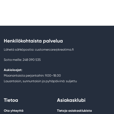
Henkilökohtaista palvelua
Lähetä sähköpostia: customercare@kreatima.fi
Soita meille: 248 090 535
Aukioloajat:
Maanantaista perjantaihin: 9.00–18.00
Lauantaisin, sunnuntaisin ja pyhäpäivinä: suljettu
Tietoa
Asiakasklubi
Ota yhteyttä
Tietoja asiakasklubista