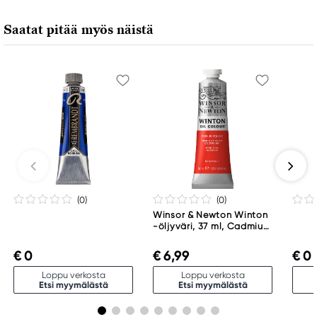
Royal Talens Netherlands
Sophialaan 46
Saatat pitää myös näistä
7311 PD Apeldoorn, Netherlands
info@royaltalens.com
+31 (0)55 527 4700
(0
)
(0
)
Winsor & Newton Winton
-öljyväri, 37 ml, Cadmium
Red Hue 095
€ 0
€ 6,99
€ 0
Loppu verkosta
Loppu verkosta
Etsi myymälästä
Etsi myymälästä