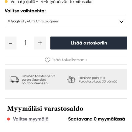
4–5 työpäivän toimitusaika
Vain 6 jäljellä
Valitse vaihtoehto:
V Gogh öljy 40ml Chro.ox.green
1
Lisää ostoskoriin
Lisää toivelistaan »
Ilmainen toimitus yli 59
Ilmainen palautus.
euron tilauksista
Palautusoikeus 30 päivää
noutopisteeseen.
Myymäläsi varastosaldo
Valitse myymälä
Saatavana 0 myymälässä