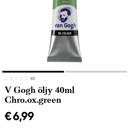
(0
)
V Gogh öljy 40ml
Chro.ox.green
€ 6,99