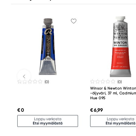
info@royaltalens.com
+31 (0)55 527 4700
(0
)
(0
)
Winsor & Newton Winto
-öljyväri, 37 ml, Cadmiu
Hue 095
€ 0
€ 6,99
Loppu verkosta
Loppu verkosta
Etsi myymälästä
Etsi myymälästä