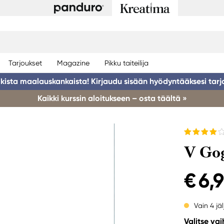
Tarjoukset
Magazine
Pikku taiteilija
ikista maalauskankaista! Kirjaudu sisään hyödyntääksesi tarj
Kaikki kurssin aloitukseen – osta täältä »
V Gog
€ 6,
Vain 4 jäl
Valitse va