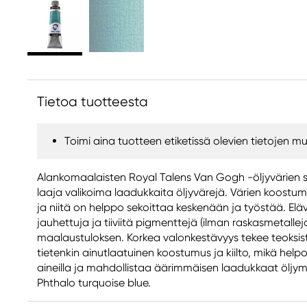
Tietoa tuotteesta
Toimi aina tuotteen etiketissä olevien tietojen mu
Alankomaalaisten Royal Talens Van Gogh -öljyvärien s
laaja valikoima laadukkaita öljyvärejä. Värien koostu
ja niitä on helppo sekoittaa keskenään ja työstää. Elävä
jauhettuja ja tiiviitä pigmenttejä (ilman raskasmetalle
maalaustuloksen. Korkea valonkestävyys tekee teoksista 
tietenkin ainutlaatuinen koostumus ja kiilto, mikä help
aineilla ja mahdollistaa äärimmäisen laadukkaat öljym
Phthalo turquoise blue.