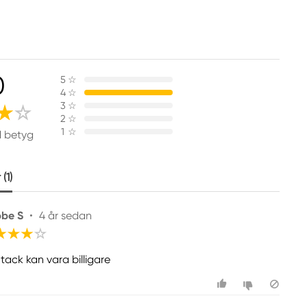
0
5
☆
4
☆
3
☆
2
☆
1
☆
1 betyg
(1)
be S
•
4 år sedan
tack kan vara billigare