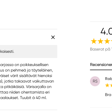
4.
Baserat på 
kaisesti.
Recensioner 
arjassa on poikkeuksellisen
mus on pehmeä ja täyteläinen,
iset värit sisältävät hienoksi
Rab
ja), jotka takaavat vaikuttavan
RS
pitkäikäisiä. Värisarjalla on
ottaa niiden ohentamista eri
Bra 
aalaukset. Tuubit á 40 ml.