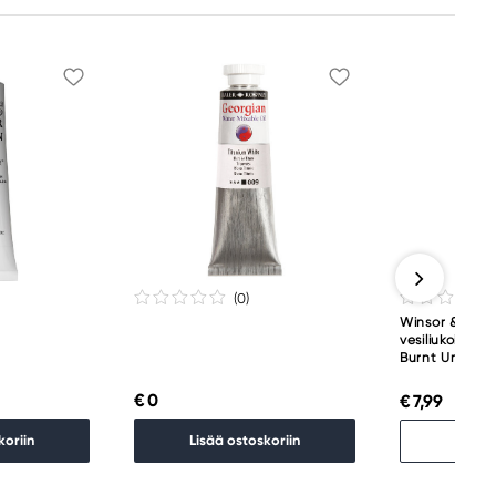
(0
)
Winsor & Newt
vesiliukoinen ö
Burnt Umber 
€ 0
€ 7,99
Lopp
koriin
Lisää ostoskoriin
Etsi 