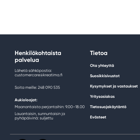
Henkilökohtaista
Tietoa
palvelua
Ota yhteyttä
Lähetä sähköpostia:
customercare@kreatima.fi
Suosikkisivustot
Kysymykset ja vastaukset
Soita meille: 248 090 535
Yritysasiakas
Aukioloajat:
Maanantaista perjantaihin: 9.00–18.00
Tietosuojakäytäntö
Lauantaisin, sunnuntaisin ja
Evästeet
pyhäpäivinä: suljettu