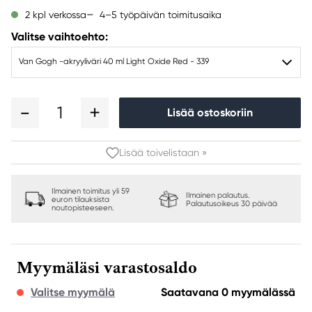
4–5 työpäivän toimitusaika
2 kpl verkossa
Valitse vaihtoehto:
Van Gogh -akryyliväri 40 ml Light Oxide Red - 339
1
Lisää ostoskoriin
Lisää toivelistaan »
Ilmainen toimitus yli 59
Ilmainen palautus.
euron tilauksista
Palautusoikeus 30 päivää
noutopisteeseen.
Myymäläsi varastosaldo
Valitse myymälä
Saatavana 0 myymälässä