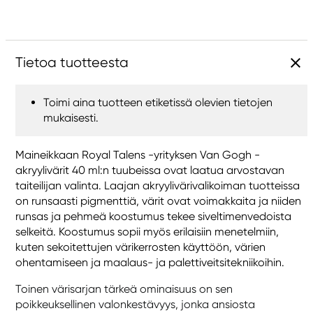
Tietoa tuotteesta
Toimi aina tuotteen etiketissä olevien tietojen
mukaisesti.
Maineikkaan Royal Talens -yrityksen Van Gogh -
akryylivärit 40 ml:n tuubeissa ovat laatua arvostavan
taiteilijan valinta. Laajan akryylivärivalikoiman tuotteissa
on runsaasti pigmenttiä, värit ovat voimakkaita ja niiden
runsas ja pehmeä koostumus tekee siveltimenvedoista
selkeitä. Koostumus sopii myös erilaisiin menetelmiin,
kuten sekoitettujen värikerrosten käyttöön, värien
ohentamiseen ja maalaus- ja palettiveitsitekniikoihin.
Toinen värisarjan tärkeä ominaisuus on sen
poikkeuksellinen valonkestävyys, jonka ansiosta