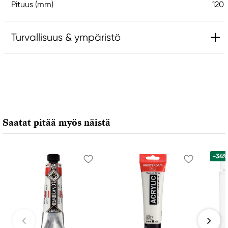
Pituus (mm)
120
Turvallisuus & ympäristö
Vastuullinen EU
Van Gogh
Royal Talens Netherlands
Sophialaan 46
Saatat pitää myös näistä
7311 PD Apeldoorn, Netherlands
info@royaltalens.com
+31 (0)55 527 4700
-34%