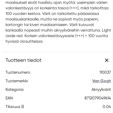
maalaukset eivät haalistu ajan myötä: useimpien värien
valonkestävyys on korkeinta tasoa (+++), mikä tarkoittaa
100 vuoden kestoa. Värit on tarkoitettu pääasiassa
maalauskankaalle, mutta ne sopivat myös paperin,
kartongin tai kiven maalaamiseen. Värit kuivuvat
kankaalla nopeasti muihin akryyliväreihin verrattuna. Light
oxide red. Korkein valonkestävyysaste (+++) = 100 vuotta
hyvissä olosuhteissa.
Tuotteen tiedot
Tuotenumero
110037
Tuotemerkki
Van Gogh
Kategoria
Akryylivärit
EAN
8712079049614
Tilavuus (l)
0.04