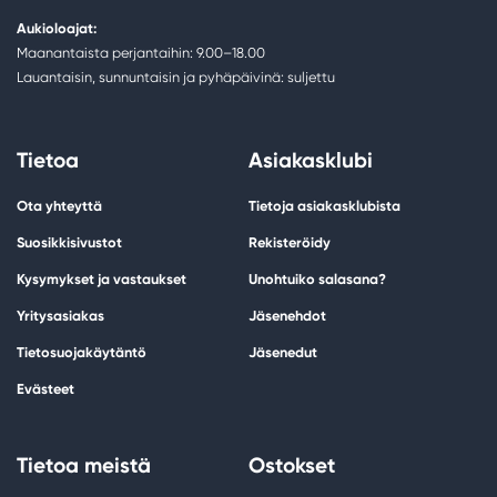
Aukioloajat:
Maanantaista perjantaihin: 9.00–18.00
Lauantaisin, sunnuntaisin ja pyhäpäivinä: suljettu
Tietoa
Asiakasklubi
Ota yhteyttä
Tietoja asiakasklubista
Suosikkisivustot
Rekisteröidy
Kysymykset ja vastaukset
Unohtuiko salasana?
Yritysasiakas
Jäsenehdot
Tietosuojakäytäntö
Jäsenedut
Evästeet
Tietoa meistä
Ostokset