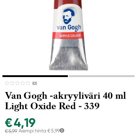
(0
)
Van Gogh -akryyliväri 40 ml
Light Oxide Red - 339
€ 4,19
Aiempi hinta
€ 5,99
€ 5,99