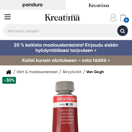
20 % kaikista maalauskankaista! Kirjaudu sisään
hyödyntääksesi tarjouksen »
Kaikki kurssin aloitukseen – osta täältä »
Värit & maalausnesteet
Akryylivärit
Van Gogh
-30%