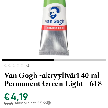
(0
)
Van Gogh -akryyliväri 40 ml
Permanent Green Light - 618
€ 4,19
Aiempi hinta
€ 5,99
€ 5,99