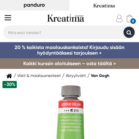
20 % kaikista maalauskankaista! Kirjaudu sisään
hyödyntääksesi tarjouksen »
Kaikki kurssin aloitukseen – osta täältä »
Värit & maalausnesteet
Akryylivärit
Van Gogh
-30%