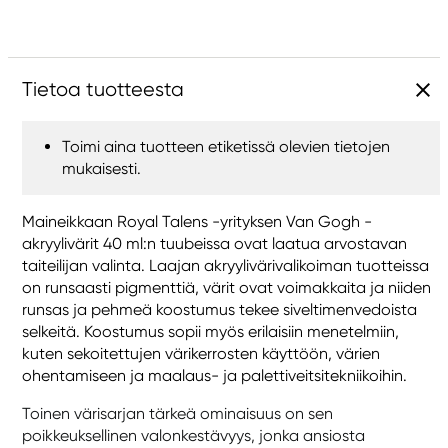
Tietoa tuotteesta
Toimi aina tuotteen etiketissä olevien tietojen
mukaisesti.
Maineikkaan Royal Talens -yrityksen Van Gogh -
akryylivärit 40 ml:n tuubeissa ovat laatua arvostavan
taiteilijan valinta. Laajan akryylivärivalikoiman tuotteissa
on runsaasti pigmenttiä, värit ovat voimakkaita ja niiden
runsas ja pehmeä koostumus tekee siveltimenvedoista
selkeitä. Koostumus sopii myös erilaisiin menetelmiin,
kuten sekoitettujen värikerrosten käyttöön, värien
ohentamiseen ja maalaus- ja palettiveitsitekniikoihin.
Toinen värisarjan tärkeä ominaisuus on sen
poikkeuksellinen valonkestävyys, jonka ansiosta