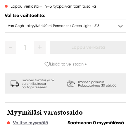
4–5 työpäivän toimitusaika
Loppu verkosta
Valitse vaihtoehto:
Van Gogh -akryyliväri 40 ml Permanent Green Light - 618
1
Loppu verkosta
Lisää toivelistaan »
Ilmainen toimitus yli 59
Ilmainen palautus.
euron tilauksista
Palautusoikeus 30 päivää
noutopisteeseen.
Myymäläsi varastosaldo
Valitse myymälä
Saatavana 0 myymälässä