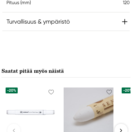
Pituus (mm)
120
Turvallisuus & ympäristö
Vastuullinen EU
Van Gogh
Royal Talens Netherlands
Sophialaan 46
Saatat pitää myös näistä
7311 PD Apeldoorn, Netherlands
info@royaltalens.com
+31 (0)55 527 4700
-20%
-20