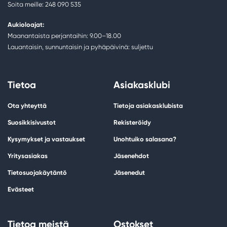
Soita meille: 248 090 535
Aukioloajat:
Maanantaista perjantaihin: 9.00–18.00
Lauantaisin, sunnuntaisin ja pyhäpäivinä: suljettu
Tietoa
Asiakasklubi
Ota yhteyttä
Tietoja asiakasklubista
Suosikkisivustot
Rekisteröidy
Kysymykset ja vastaukset
Unohtuiko salasana?
Yritysasiakas
Jäsenehdot
Tietosuojakäytäntö
Jäsenedut
Evästeet
Tietoa meistä
Ostokset