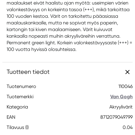
maalaukset eivät haalistu ajan myötä: useimpien värien
valonkestävyys on korkeinta tasoa (+++), mikä tarkoittaa
100 vuoden kestoa. Värit on tarkoitettu pääasiassa
maalauskankaalle, mutta ne sopivat myös paperin,
kartongin tai kiven maalaamiseen. Värit kuivuvat
kankaalla nopeasti muihin akryyliväreihin verrattuna.
Permanent green light. Korkein valonkestävyysaste (+++) =
100 vuotta hyvissä olosuhteissa.
Tuotteen tiedot
Tuotenumero
110046
Tuotemerkki
Van Gogh
Kategoria
Akryylivärit
EAN
8712079049799
Tilavuus (l)
0.04