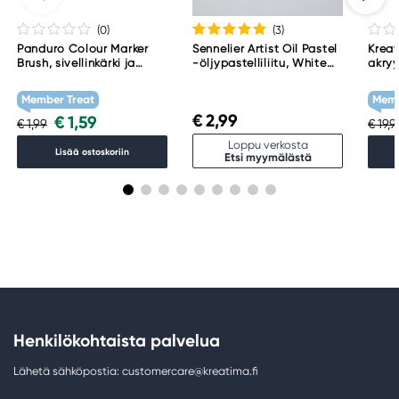
(0
)
(3
)
Panduro Colour Marker
Sennelier Artist Oil Pastel
Kreat
Brush, sivellinkärki ja
-öljypastelliliitu, White
akryy
viisto kärki – Warm grey 1
001
Tita
WG1
Member Treat
Memb
€ 2,99
€ 1,59
€ 1,99
€ 19,
Loppu verkosta
Lisää ostoskoriin
Etsi myymälästä
Henkilökohtaista palvelua
Lähetä sähköpostia: customercare@kreatima.fi