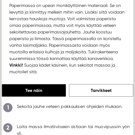
Paperimassa on upean monikäyttöinen materiaali. Se on
kevyttä ja kiinnittyy melkein mihin vain. Lisäksi siitä voidaan
kerrostaa hauskoja muotoja. Voit valmistaa paperista
omaa paperimassaa, mutta voit myös käyttää veteen
sekoitettavaa paperimassajauhetta. Jauhe koostuu
paperista ja liimasta. Tässä paperimassalla on koristeltu
vanha lasimaljakko. Paperimassasta voidaan myös
muotoilla erilaisia kulhoja ja maljakoita. Tukirakenteena
suuremmissa töissä kannattaa käyttää kanaverkkoa.
Vinkki!
Suojaa kädet käsinein, kun sekoitat massaa ja
muotoilet sitä.
Tee näin
Tarvikkeet
1
Sekoita jauhe veteen pakkauksen ohjeiden mukaan.
2
Laita massa ilmatiiviiseen astiaan tai muovipussiin yön
yli.