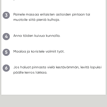
3
Painele massaa erilaisten astioiden pintaan tai
muotoile siitä pieniä kulhoja.
4
Anna töiden kuivua kunnolla.
5
Maalaa ja koristele valmiit työt.
6
Jos haluat pinnasta vielä kestävämmän, levitä lopuksi
päälle kerros lakkaa.