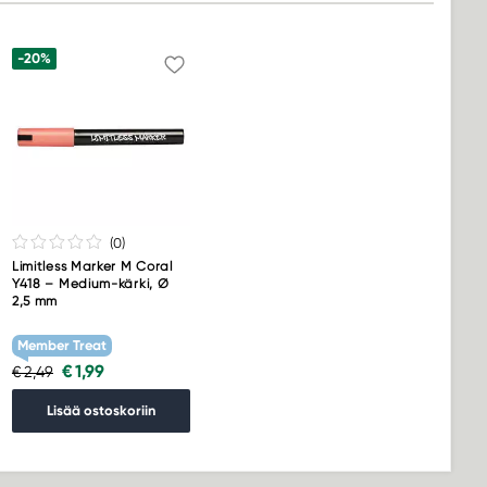
-20%
(0
)
Limitless Marker M Coral
Y418 – Medium-kärki, Ø
2,5 mm
Member Treat
€ 1,99
€ 2,49
Lisää ostoskoriin