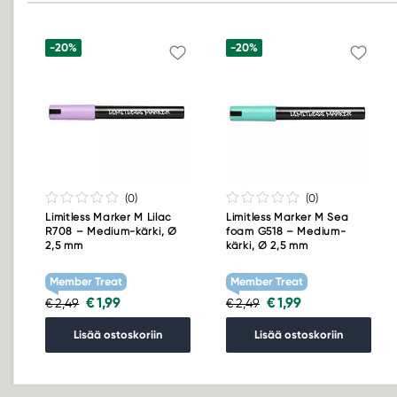
-20%
-20%
(0
)
(0
)
Limitless Marker M Lilac
Limitless Marker M Sea
R708 – Medium-kärki, Ø
foam G518 – Medium-
2,5 mm
kärki, Ø 2,5 mm
Member Treat
Member Treat
€ 1,99
€ 1,99
€ 2,49
€ 2,49
Lisää ostoskoriin
Lisää ostoskoriin