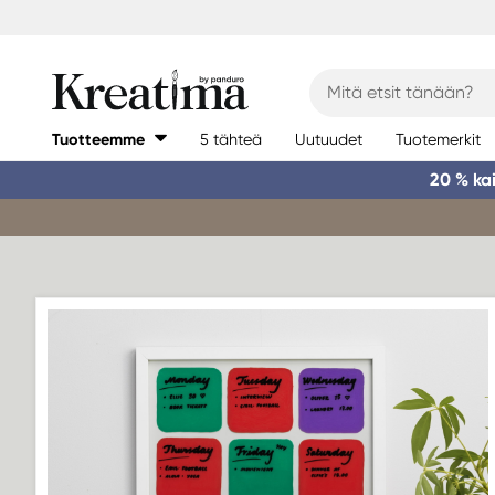
Tuotteemme
5 tähteä
Uutuudet
Tuotemerkit
20 % ka