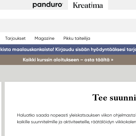
Tarjoukset
Magazine
Pikku taiteilija
ikista maalauskankaista! Kirjaudu sisään hyödyntääksesi tarj
Kaikki kurssin aloitukseen – osta täältä »
Tee suunni
Haluatko saada nopeasti yleiskatsauksen viikon ohjelmasta? T
kaikille suunnitelmille ja aktiviteeteille, räätälöidyn viikkokale