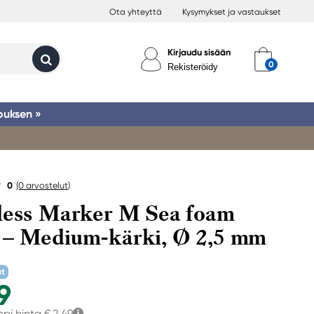
Ota yhteyttä
Kysymykset ja vastaukset
Kirjaudu sisään
Rekisteröidy
ouksen »
0
(0
arvostelut
)
less Marker M Sea foam
– Medium-kärki, Ø 2,5 mm
at
9
mpi hinta
€ 2,49