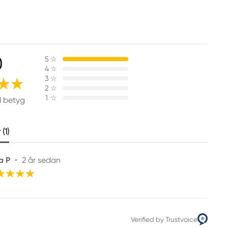
0
5
☆
4
☆
3
☆
2
☆
1
☆
1 betyg
(1)
a P
•
2 år sedan
Verified by Trustvoice