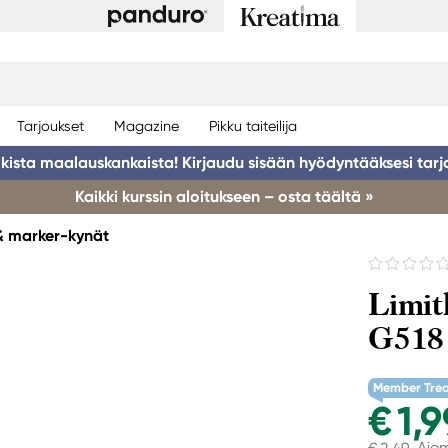
Tarjoukset
Magazine
Pikku taiteilija
ikista maalauskankaista! Kirjaudu sisään hyödyntääksesi tarj
Kaikki kurssin aloitukseen – osta täältä »
 & marker-kynät
Limit
G518 
Member Tre
€ 1,9
Aie