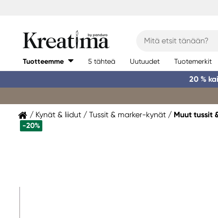
Tuotteemme
5 tähteä
Uutuudet
Tuotemerkit
20 % ka
Kynät & liidut
Tussit & marker-kynät
Muut tussit
-20%