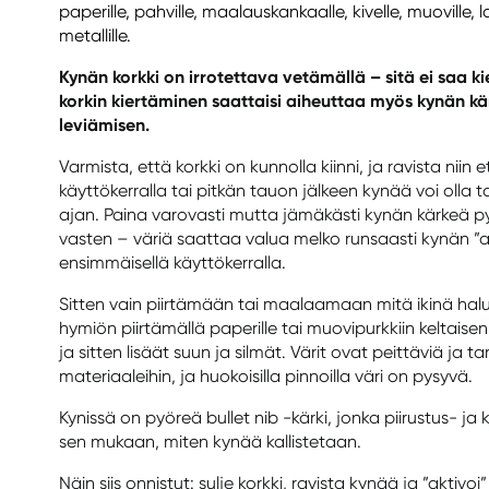
paperille, pahville, maalauskankaalle, kivelle, muoville, lasi
metallille.
Kynän korkki on irrotettava vetämällä – sitä ei saa kier
korkin kiertäminen saattaisi aiheuttaa myös kynän kä
leviämisen.
Varmista, että korkki on kunnolla kiinni, ja ravista niin 
käyttökerralla tai pitkän tauon jälkeen kynää voi olla 
ajan. Paina varovasti mutta jämäkästi kynän kärkeä 
vasten – väriä saattaa valua melko runsaasti kynän ”a
ensimmäisellä käyttökerralla.
Sitten vain piirtämään tai maalaamaan mitä ikinä hal
hymiön piirtämällä paperille tai muovipurkkiin keltaise
ja sitten lisäät suun ja silmät. Värit ovat peittäviä ja tar
materiaaleihin, ja huokoisilla pinnoilla väri on pysyvä.
Kynissä on pyöreä bullet nib -kärki, jonka piirustus- ja 
sen mukaan, miten kynää kallistetaan.
Näin siis onnistut: sulje korkki, ravista kynää ja ”aktivo