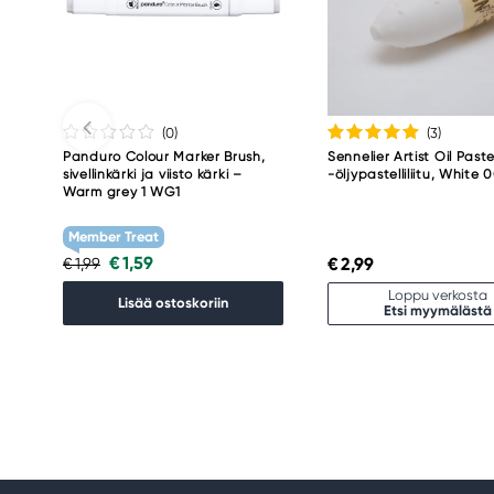
(0
)
(3
)
Panduro Colour Marker Brush,
Sennelier Artist Oil Paste
sivellinkärki ja viisto kärki –
-öljypastelliliitu, White 
Warm grey 1 WG1
Member Treat
€ 1,59
€ 2,99
€ 1,99
Loppu verkosta
Lisää ostoskoriin
Etsi myymälästä