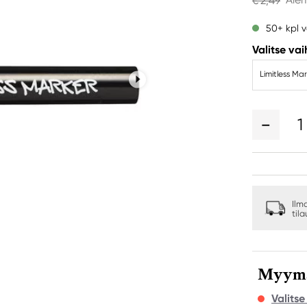
€ 2,49
50+ kpl v
Valitse va
Limitless M
1
Ilm
til
Myymäl
Valits