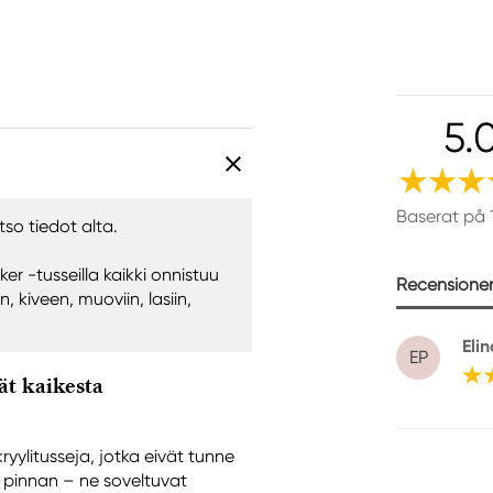
5.
Baserat på 
so tiedot alta.
ker -tusseilla kaikki onnistuu
Recensioner 
 kiveen, muoviin, lasiin,
Elin
EP
ät kaikesta
ryylitusseja, jotka eivät tunne
a pinnan – ne soveltuvat