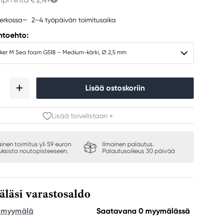
2–4 työpäivän toimitusaika
erkossa
ihtoehto:
arker M Sea foam G518 – Medium-kärki, Ø 2,5 mm
Lisää ostoskoriin
Lisää toivelistaan »
ainen toimitus yli 59 euron
Ilmainen palautus.
auksista noutopisteeseen.
Palautusoikeus 30 päivää
Visa mig mer inspiration
äsi varastosaldo
e myymälä
Saatavana 0 myymälässä