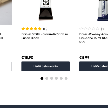
(15
)
(0
)
l
Daniel Smith -akvarelliväri 15 ml
Daler-Rowney Aqu
001
Lunar Black
Gouache 15 ml Tit
009
€ 15,90
€ 5,99
Lisää ostoskoriin
Lisää ostos