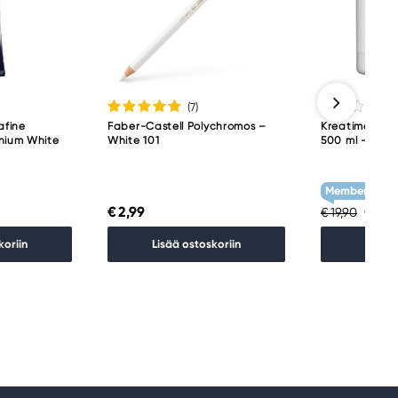
(7
)
afine
Faber-Castell Polychromos –
Kreatima Acryl
anium White
White 101
500 ml – Tita
Member Treat
€ 2,99
€ 15,
€ 19,90
koriin
Lisää ostoskoriin
Lisää 