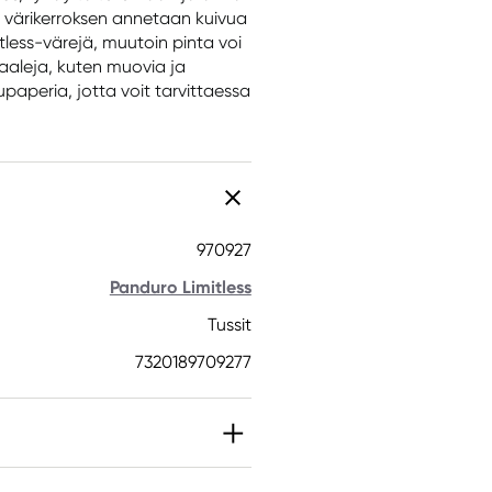
värikerroksen annetaan kuivua
less-värejä, muutoin pinta voi
aaleja, kuten muovia ja
upaperia, jotta voit tarvittaessa
970927
Panduro Limitless
Tussit
7320189709277