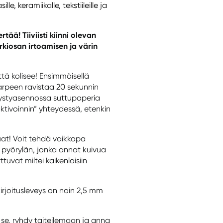
lle, keramiikalle, tekstiileille ja
tää! Tiiviisti kiinni olevan
rkiosan irtoamisen ja värin
että kolisee! Ensimmäisellä
tarpeen ravistaa 20 sekunnin
pystyasennossa suttupaperia
ktivoinnin” yhteydessä, etenkin
uat! Voit tehdä vaikkapa
n pyörylän, jonka annat kuivua
ttuvat miltei kaikenlaisiin
kirjoitusleveys on noin 2,5 mm
i” se, ryhdy taiteilemaan ja anna