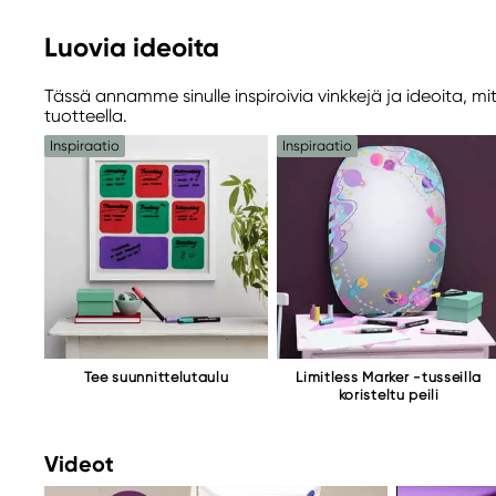
Vastuullinen EU
Luovia ideoita
Panduro Limitless
Panduro
Tässä annamme sinulle inspiroivia vinkkejä ja ideoita, mi
205 14 Malmö, Sweden
tuotteella.
www.panduro.com
Inspiraatio
Inspiraatio
+46 (04) 22 30 70
Tee suunnittelutaulu
Limitless Marker -tusseilla
koristeltu peili
Videot