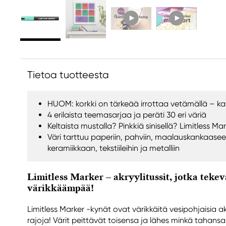
Tietoa tuotteesta
HUOM: korkki on tärkeää irrottaa vetämällä – kat
4 erilaista teemasarjaa ja peräti 30 eri väriä
Keltaista mustalla? Pinkkiä sinisellä? Limitless Mar
Väri tarttuu paperiin, pahviin, maalauskankaaseen,
keramiikkaan, tekstiileihin ja metalliin
Limitless Marker – akryylitussit, jotka tekev
värikkäämpää!
Limitless Marker -kynät ovat värikkäitä vesipohjaisia ak
rajoja! Värit peittävät toisensa ja lähes minkä tahans