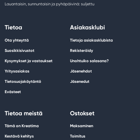
Lauantaisin, sunnuntaisin ja pyhäpäivinä: suljettu
Tietoa
Asiakasklubi
Ota yhteyttä
Tietoja asiakasklubista
Suosikkisivustot
Rekisteröidy
Kysymykset ja vastaukset
Unohtuiko salasana?
Yritysasiakas
Jäsenehdot
Tietosuojakäytäntö
Jäsenedut
Evästeet
Tietoa meistä
Ostokset
Tämä on Kreatima
Maksaminen
Kestävä kehitys
Toimitus