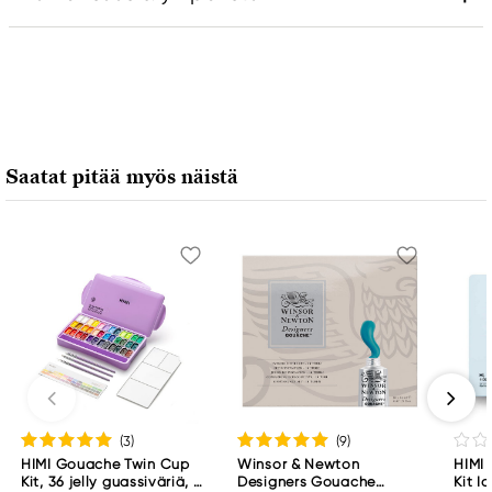
Vastuullinen EU
Daler-Rowney
FILA S.p.A Via XXV
Aprile 5
Saatat pitää myös näistä
20016 Pero (MI) Italy
fila@fila.it
+3902381051
(3
)
(9
)
HIMI Gouache Twin Cup
Winsor & Newton
HIMI
Kit, 36 jelly guassiväriä, 3
Designers Gouache
Kit I