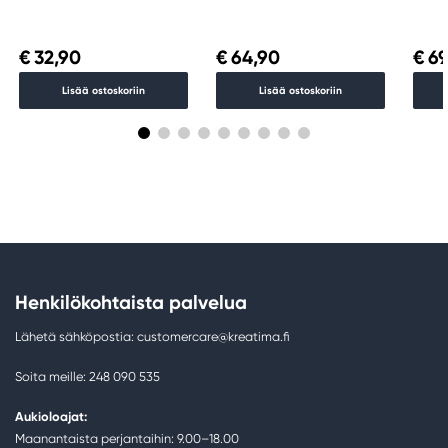
sivellintä ja paletti
Introduction Set, 10 × 14
jelly
ml guassiväri
€ 32,90
€ 64,90
€ 69
Lisää ostoskoriin
Lisää ostoskoriin
Henkilökohtaista palvelua
Lähetä sähköpostia: customercare@kreatima.fi
Soita meille: 248 090 535
Aukioloajat:
Maanantaista perjantaihin: 9.00–18.00