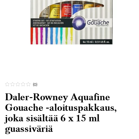
(0
)
Daler-Rowney Aquafine
Gouache -aloituspakkaus,
joka sisältää 6 x 15 ml
guassiväriä