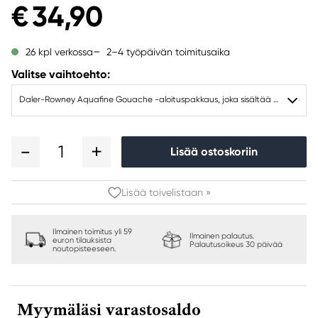
€ 34,90
2–4 työpäivän toimitusaika
26 kpl verkossa
Valitse vaihtoehto:
Daler-Rowney Aquafine Gouache -aloituspakkaus, joka sisältää 6 x 15 ml guassiväriä
1
Lisää ostoskoriin
Lisää toivelistaan »
Ilmainen toimitus yli 59
Ilmainen palautus.
euron tilauksista
Palautusoikeus 30 päivää
noutopisteeseen.
Myymäläsi varastosaldo