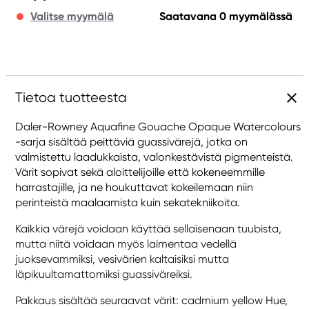
Valitse myymälä
Saatavana 0 myymälässä
Tietoa tuotteesta
Daler-Rowney Aquafine Gouache Opaque Watercolours
-sarja sisältää peittäviä guassivärejä, jotka on
valmistettu laadukkaista, valonkestävistä pigmenteistä.
Värit sopivat sekä aloittelijoille että kokeneemmille
harrastajille, ja ne houkuttavat kokeilemaan niin
perinteistä maalaamista kuin sekatekniikoita.
Kaikkia värejä voidaan käyttää sellaisenaan tuubista,
mutta niitä voidaan myös laimentaa vedellä
juoksevammiksi, vesivärien kaltaisiksi mutta
läpikuultamattomiksi guassiväreiksi.
Pakkaus sisältää seuraavat värit: cadmium yellow Hue,