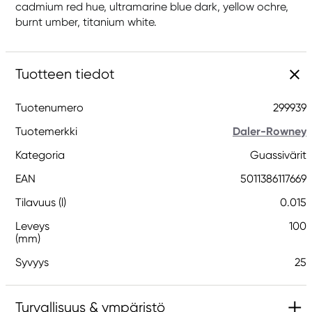
cadmium red hue, ultramarine blue dark, yellow ochre,
burnt umber, titanium white.
Tuotteen tiedot
Tuotenumero
299939
Tuotemerkki
Daler-Rowney
Kategoria
Guassivärit
EAN
5011386117669
Tilavuus (l)
0.015
Leveys
100
(mm)
Syvyys
25
Turvallisuus & ympäristö