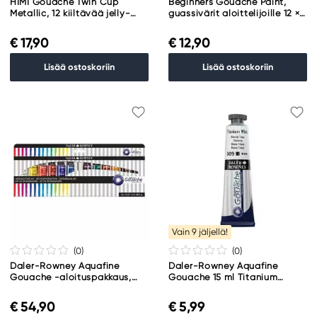
HIMI Gouache Twin Cup
Beginners Gouache Paint,
Metallic, 12 kiiltävää jelly-
guassivärit aloittelijoille 12 ×
guassiväriä
12 ml
€ 17,90
€ 12,90
Lisää ostoskoriin
Lisää ostoskoriin
Vain 9 jäljellä!
(0
)
(0
)
Daler-Rowney Aquafine
Daler-Rowney Aquafine
Gouache -aloituspakkaus,
Gouache 15 ml Titanium
joka sisältää 12 x 15 ml
White 009
guassiväriä
€ 54,90
€ 5,99