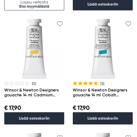
Loppu verkosta
Lisää ostoskoriin
Etsi myymälästä
(0
)
(3
)
Winsor & Newton Designers
Winsor & Newton Designers
gouache 14 ml Cadmium
gouache 14 ml Cobalt
yellow 108
turquoise light 191
€ 17,90
€ 17,90
Lisää ostoskoriin
Lisää ostoskoriin