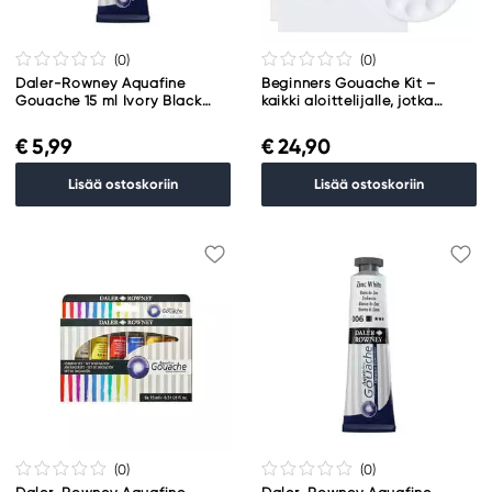
(0
)
(0
)
Daler-Rowney Aquafine
Beginners Gouache Kit –
Gouache 15 ml Ivory Black
kaikki aloittelijalle, jotka
034
haluavat aloittaa
guassiväreillä maalaamisen
€ 5,99
€ 24,90
Lisää ostoskoriin
Lisää ostoskoriin
(0
)
(0
)