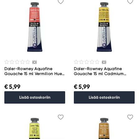
(0
)
(0
)
Daler-Rowney Aquafine
Daler-Rowney Aquafine
Gouache 15 ml Vermilion Hue
Gouache 15 ml Cadmium
588
Yellow Deep Hue 618
€ 5,99
€ 5,99
Lisää ostoskoriin
Lisää ostoskoriin