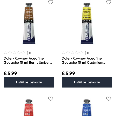
(0
)
(0
)
Daler-Rowney Aquafine
Daler-Rowney Aquafine
Gouache 15 ml Burnt Umber
Gouache 15 ml Cadmium
223
Yellow Hue 620
€ 5,99
€ 5,99
Lisää ostoskoriin
Lisää ostoskoriin