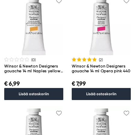
(0
)
(2
)
Winsor & Newton Designers
Winsor & Newton Designers
gouache 14 ml Naples yellow
gouache 14 ml Opera pink 440
deep 425
€ 6,99
€ 7,99
Lisää ostoskoriin
Lisää ostoskoriin