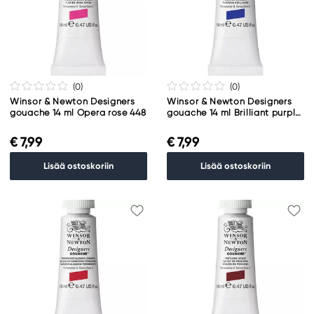
(0
)
(0
)
Winsor & Newton Designers
Winsor & Newton Designers
gouache 14 ml Opera rose 448
gouache 14 ml Brilliant purple
455
€ 7,99
€ 7,99
Lisää ostoskoriin
Lisää ostoskoriin