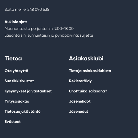
Soita meille: 248 090 535
Aukioloajat:
Maanantaista perjantaihin: 9.00–18.00
Lauantaisin, sunnuntaisin ja pyhäpäivinä: suljettu
Tietoa
Asiakasklubi
Ota yhteyttä
Tietoja asiakasklubista
Suosikkisivustot
Rekisteröidy
Kysymykset ja vastaukset
Unohtuiko salasana?
Yritysasiakas
Jäsenehdot
Tietosuojakäytäntö
Jäsenedut
Evästeet