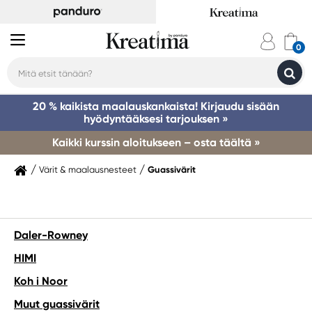
20 % kaikista maalauskankaista! Kirjaudu sisään
hyödyntääksesi tarjouksen »
Kaikki kurssin aloitukseen – osta täältä »
Värit & maalausnesteet
Guassivärit
Daler-Rowney
HIMI
Koh i Noor
Muut guassivärit