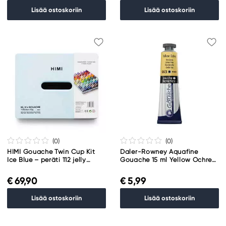
Lisää ostoskoriin
Lisää ostoskoriin
(0
)
(0
)
HIMI Gouache Twin Cup Kit
Daler-Rowney Aquafine
Ice Blue – peräti 112 jelly
Gouache 15 ml Yellow Ochre
gouache -väriä!
663
€ 69,90
€ 5,99
Lisää ostoskoriin
Lisää ostoskoriin