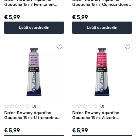
Gouache 15 ml Permanent
Gouache 15 ml Quinacridone
Mauve 413
Magenta 414
€ 5,99
€ 5,99
Lisää ostoskoriin
Lisää ostoskoriin
(0
)
(0
)
Daler-Rowney Aquafine
Daler-Rowney Aquafine
Gouache 15 ml Ultramarine
Gouache 15 ml Alizarin
Pink 420
Crimson Hue 515
€ 5,99
€ 5,99