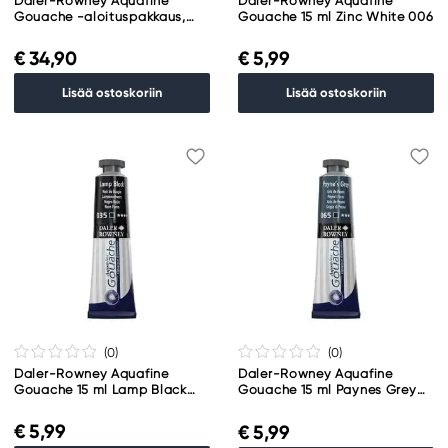
Daler-Rowney Aquafine
Daler-Rowney Aquafine
Gouache -aloituspakkaus,
Gouache 15 ml Zinc White 006
joka sisältää 6 x 15 ml
guassiväriä
€ 34,90
€ 5,99
Lisää ostoskoriin
Lisää ostoskoriin
(0
)
(0
)
Daler-Rowney Aquafine
Daler-Rowney Aquafine
Gouache 15 ml Lamp Black
Gouache 15 ml Paynes Grey
035
065
€ 5,99
€ 5,99