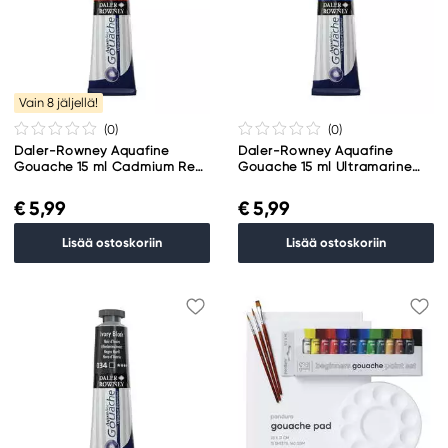
Vain 8 jäljellä!
(0
)
(0
)
Daler-Rowney Aquafine
Daler-Rowney Aquafine
Gouache 15 ml Cadmium Red
Gouache 15 ml Ultramarine
Hue 503
Blue Dark 123
€ 5,99
€ 5,99
Lisää ostoskoriin
Lisää ostoskoriin