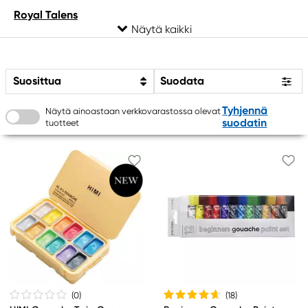
Royal Talens
Winsor & Newton
Suosittua
Suodata
Tyhjennä
Näytä ainoastaan verkkovarastossa olevat
suodatin
tuotteet
(0
)
(18
)