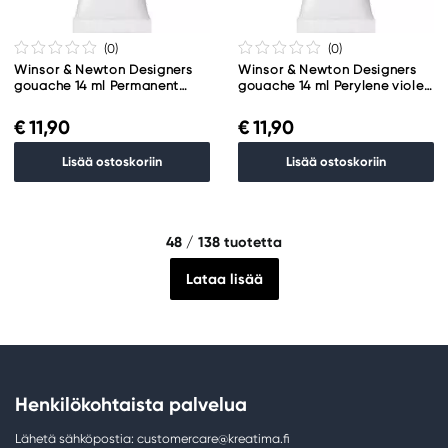
(0
)
(0
)
Winsor & Newton Designers
Winsor & Newton Designers
gouache 14 ml Permanent
gouache 14 ml Perylene violet
alizarin crimson 466
470
€ 11,90
€ 11,90
Lisää ostoskoriin
Lisää ostoskoriin
48
/ 138 tuotetta
Lataa lisää
Henkilökohtaista palvelua
Lähetä sähköpostia: customercare@kreatima.fi