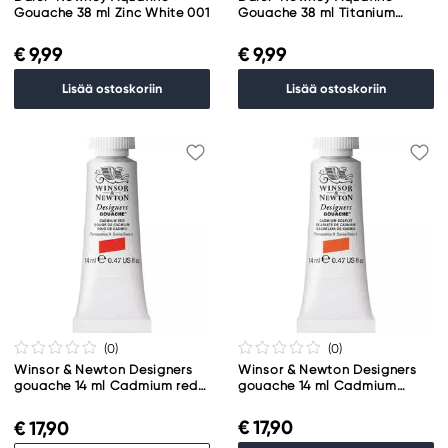
Gouache 38 ml Zinc White 001
Gouache 38 ml Titanium
White 009
€ 9,99
€ 9,99
Lisää ostoskoriin
Lisää ostoskoriin
(0
)
(0
)
Winsor & Newton Designers
Winsor & Newton Designers
gouache 14 ml Cadmium red
gouache 14 ml Cadmium
094
scarlet 106
€ 17,90
€ 17,90