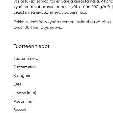
varjostuksia samaa tai eri värejä kerrostamalla. Alkoho
kynät vaativat paksun paperin (vähintään 200 g/m²), j
oikeuksiinsa eivätkä imeydy paperin läpi.
Pakkaus sisältää 6 kynää teeman mukaisissa väreissä, k
ovat 100% kierrätysmuovia.
Tuotteen tiedot
Tuotenumero
Tuotemerkki
Kategoria
EAN
Leveys (mm)
Pituus (mm)
Syvyys