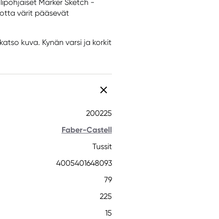
lipohjaiset Marker Sketch -
otta värit pääsevät
atso kuva. Kynän varsi ja korkit
200225
Faber-Castell
Tussit
4005401648093
79
225
15