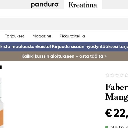
Tarjoukset
Magazine
Pikku taiteilija
ikista maalauskankaista! Kirjaudu sisään hyödyntääksesi tarj
Kaikki kurssin aloitukseen – osta täältä »
ll
Faber
Manga
€ 22
50+ kpl v