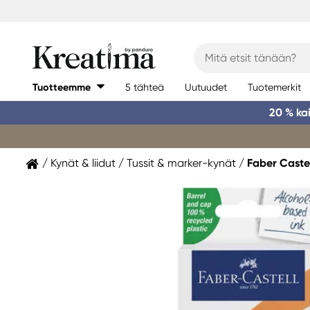
Tuotteemme
5 tähteä
Uutuudet
Tuotemerkit
20 % ka
Kynät & liidut
Tussit & marker-kynät
Faber Caste