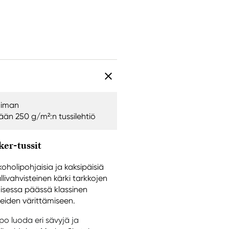
koiman
ään 250 g/m²:n tussilehtiö
ker-tussit
oholipohjaisia ja kaksipäisiä
ivahvisteinen kärki tarkkojen
 toisessa päässä klassinen
lueiden värittämiseen.
ppo luoda eri sävyjä ja