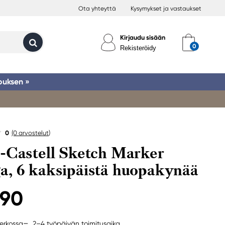
Ota yhteyttä
Kysymykset ja vastaukset
Kirjaudu sisään
Rekisteröidy
ouksen »
0
(0
arvostelut
)
-Castell Sketch Marker
, 6 kaksipäistä huopakynää
,90
2–4 työpäivän toimitusaika
erkossa