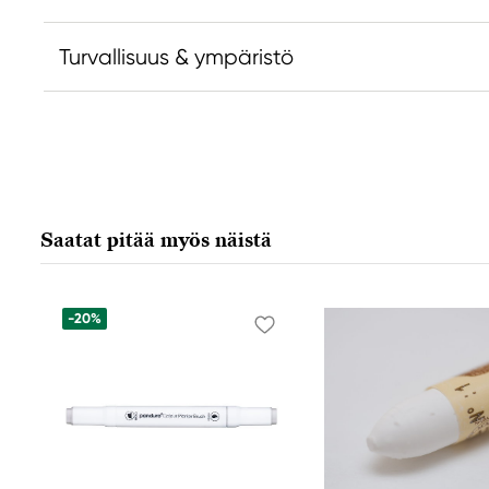
Turvallisuus & ympäristö
Vastuullinen EU
Faber-Castell
Faber-Castell Ag
Nürnberger Straße 2
Saatat pitää myös näistä
90546 Stein, Germany
info@Faber-Castell.de
+49 (0) 911 9965-0
-20%