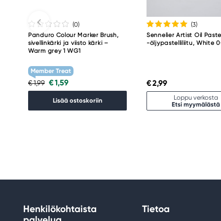
(0
)
(3
)
Panduro Colour Marker Brush,
Sennelier Artist Oil Paste
sivellinkärki ja viisto kärki –
-öljypastelliliitu, White 
Warm grey 1 WG1
Member Treat
€ 1,59
€ 2,99
€ 1,99
Loppu verkosta
Lisää ostoskoriin
Etsi myymälästä
Henkilökohtaista
Tietoa
palvelua