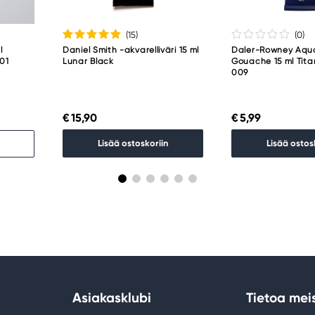
(15
)
(0
)
l
Daniel Smith -akvarelliväri 15 ml
Daler-Rowney Aqu
001
Lunar Black
Gouache 15 ml Tit
009
€ 15,90
€ 5,99
Lisää ostoskoriin
Lisää ostos
Asiakasklubi
Tietoa mei