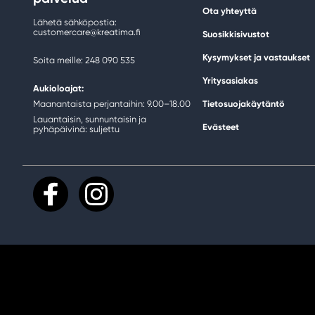
Ota yhteyttä
Lähetä sähköpostia:
customercare@kreatima.fi
Suosikkisivustot
Kysymykset ja vastaukset
Soita meille: 248 090 535
Yritysasiakas
Aukioloajat:
Maanantaista perjantaihin: 9.00–18.00
Tietosuojakäytäntö
Lauantaisin, sunnuntaisin ja
Evästeet
pyhäpäivinä: suljettu