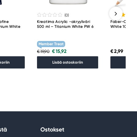
(0
)
afine
Kreatima Acrylic -akryyliväri
Faber-Castell
anium White
500 ml – Titanium White PW 6
White 101
Member Treat
€ 15,92
€ 2,99
€ 19,90
koriin
Lisää ostoskoriin
Lisää 
stä
Ostokset