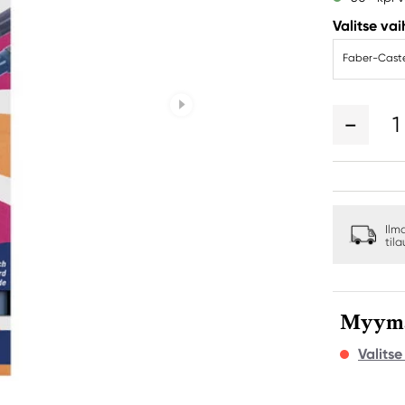
Valitse va
Faber-Caste
1
Ilm
til
Myymäl
Valits