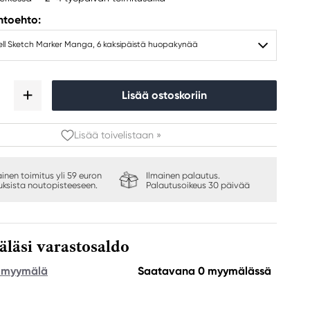
ihtoehto:
ll Sketch Marker Manga, 6 kaksipäistä huopakynää
Lisää ostoskoriin
Lisää toivelistaan »
ainen toimitus yli 59 euron
Ilmainen palautus.
auksista noutopisteeseen.
Palautusoikeus 30 päivää
äsi varastosaldo
e myymälä
Saatavana 0 myymälässä