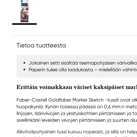
Tietoa tuotteesta
Jokainen setti sisältää teemapohjaisen värivali
Paperin tulee olla laadukasta – mielellään vähint
Erittäin voimakkaan väriset kaksipäiset mar
Faber-Castell Goldfaber Marker Sketch -tussit ovat alk
huopakyniä. Kynän toisessa päässä on 0,6 mm:n metall
linjojen, ääriviivojen ja yksityiskohtien piirtämiseen ja
sivellinkärki leveiden viivojen piirtämiseen ja suurten a
Alkoholipohjainen tussi kuivuu nopeasti, ja sillä on hel