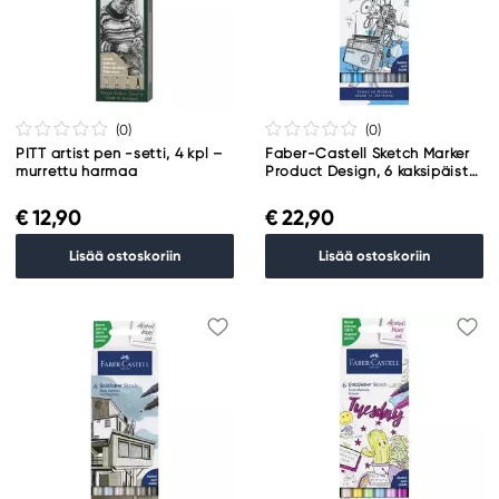
(0
)
(0
)
PITT artist pen -setti, 4 kpl –
Faber-Castell Sketch Marker
murrettu harmaa
Product Design, 6 kaksipäistä
huopakynää
€ 12,90
€ 22,90
Lisää ostoskoriin
Lisää ostoskoriin