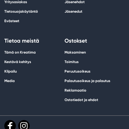
Yritysasiakas
Jäsenehdot
Tietosuojakäytäntö
Jäsenedut
Evästeet
Tietoa meistä
Ostokset
Tämä on Kreatima
Maksaminen
Kestävä kehitys
Toimitus
Kilpailu
Peruutusoikeus
Media
Palautusoikeus ja palautus
Reklamaatio
Ostotiedot ja ehdot