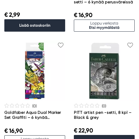
setti – 6 kynää perusväreissä
€ 2,99
€ 16,90
Loppu verkosta
Lisää ostoskoriin
Etsi myymälästä
(0
)
(0
)
Goldfaber Aqua Dual Marker
PITT artist pen -setti, 8 kpl –
Set Graffiti – 6 kynää
Black & grey
voimakkaissa väreissä
€ 22,90
€ 16,90
Loppu verkosta