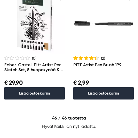
(0
)
(2
)
Faber-Castell Pitt Artist Pen
PITT Artist Pen Brush 199
Sketch Set, 8 huopakynää & 1
luonnoslehtiö
€ 29,90
€ 2,99
Lisää ostoskoriin
Lisää ostoskoriin
46
/ 46 tuotetta
Hyvä! Kaikki on nyt ladattu.