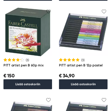
(3
)
(3
)
PITT artist pen B 60p mix
PITT artist pen B 12p pastel
€ 150
€ 34,90
Lisää ostoskoriin
Lisää ostoskoriin