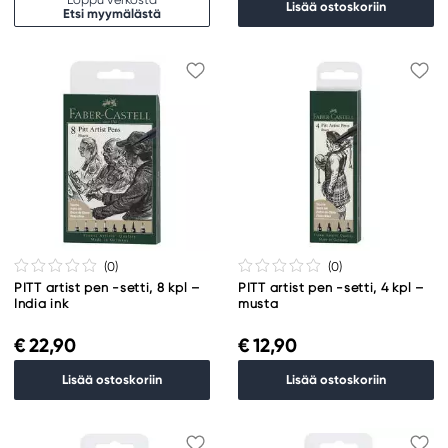
Lisää ostoskoriin
Etsi myymälästä
(0
)
(0
)
PITT artist pen -setti, 8 kpl –
PITT artist pen -setti, 4 kpl –
India ink
musta
€ 22,90
€ 12,90
Lisää ostoskoriin
Lisää ostoskoriin