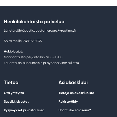
Henkilökohtaista palvelua
Lähetä sähköpostia: customercare@kreatima.fi
Soita meille: 248 090 535
Aukioloajat:
Maanantaista perjantaihin: 9.00–18.00
Lauantaisin, sunnuntaisin ja pyhäpäivinä: suljettu
Tietoa
Asiakasklubi
Ota yhteyttä
Tietoja asiakasklubista
Suosikkisivustot
Rekisteröidy
Kysymykset ja vastaukset
Unohtuiko salasana?