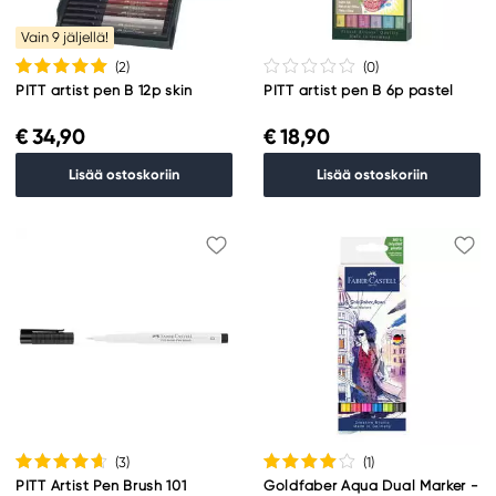
Vain 9 jäljellä!
(2
)
(0
)
PITT artist pen B 12p skin
PITT artist pen B 6p pastel
€ 34,90
€ 18,90
Lisää ostoskoriin
Lisää ostoskoriin
(3
)
(1
)
PITT Artist Pen Brush 101
Goldfaber Aqua Dual Marker -