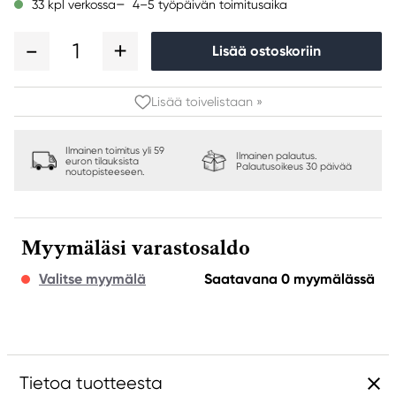
4–5 työpäivän toimitusaika
33 kpl verkossa
1
Lisää ostoskoriin
Lisää toivelistaan »
Ilmainen toimitus yli 59
Ilmainen palautus.
euron tilauksista
Palautusoikeus 30 päivää
noutopisteeseen.
Myymäläsi varastosaldo
Valitse myymälä
Saatavana 0 myymälässä
Tietoa tuotteesta