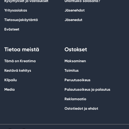
Kysymykset ja vastaukset
Unohtuiko salasana?
Yritysasiakas
Jäsenehdot
Tietosuojakäytäntö
Jäsenedut
Evästeet
Tietoa meistä
Ostokset
Tämä on Kreatima
Maksaminen
Kestävä kehitys
Toimitus
Kilpailu
Peruutusoikeus
Media
Palautusoikeus ja palautus
Reklamaatio
Ostotiedot ja ehdot