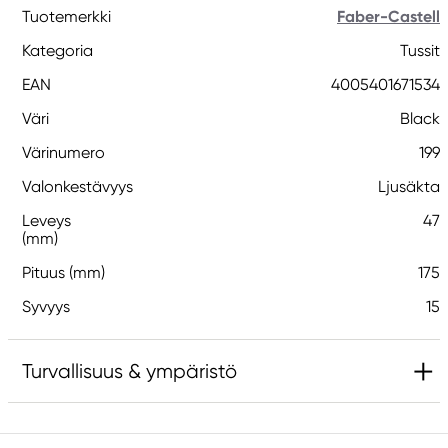
Tuotemerkki
Faber-Castell
Kategoria
Tussit
EAN
4005401671534
Väri
Black
Värinumero
199
Valonkestävyys
Ljusäkta
Leveys
47
(mm)
Pituus (mm)
175
Syvyys
15
Turvallisuus & ympäristö
Vastuullinen EU