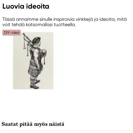
Luovia ideoita
Faber-Castell
Faber-Castell Ag
Tässä annamme sinulle inspiroivia vinkkejä ja ideoita, mitä
Nürnberger Straße 2
voit tehdä katsomallasi tuotteella.
90546 Stein, Germany
DIY-idea
info@Faber-Castell.de
+49 (0) 911 9965-0
Saatat pitää myös näistä