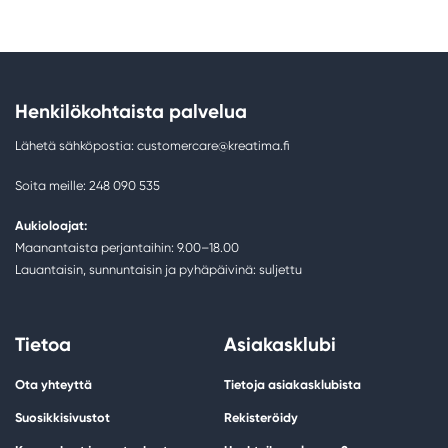
Henkilökohtaista palvelua
Lähetä sähköpostia: customercare@kreatima.fi
Soita meille: 248 090 535
Aukioloajat:
Maanantaista perjantaihin: 9.00–18.00
Lauantaisin, sunnuntaisin ja pyhäpäivinä: suljettu
Tietoa
Asiakasklubi
Ota yhteyttä
Tietoja asiakasklubista
Suosikkisivustot
Rekisteröidy