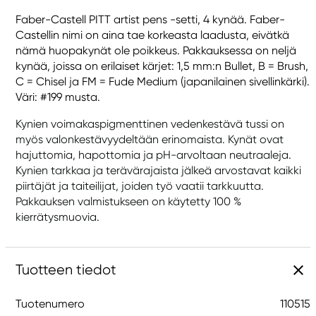
Faber-Castell PITT artist pens -setti, 4 kynää. Faber-
Castellin nimi on aina tae korkeasta laadusta, eivätkä
nämä huopakynät ole poikkeus. Pakkauksessa on neljä
kynää, joissa on erilaiset kärjet: 1,5 mm:n Bullet, B = Brush,
C = Chisel ja FM = Fude Medium (japanilainen sivellinkärki).
Väri: #199 musta.
Kynien voimakaspigmenttinen vedenkestävä tussi on
myös valonkestävyydeltään erinomaista. Kynät ovat
hajuttomia, hapottomia ja pH-arvoltaan neutraaleja.
Kynien tarkkaa ja terävärajaista jälkeä arvostavat kaikki
piirtäjät ja taiteilijat, joiden työ vaatii tarkkuutta.
Pakkauksen valmistukseen on käytetty 100 %
kierrätysmuovia.
Tuotteen tiedot
Tuotenumero
110515