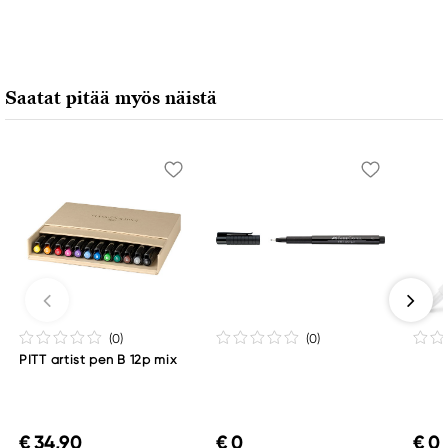
Saatat pitää myös näistä
(0
)
(0
)
PITT artist pen B 12p mix
€ 34,90
€ 0
€ 0