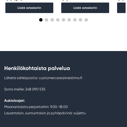
Lisää ostoskoriin
Lisää ostoskoriin
Henkilökohtaista palvelua
Lähetä sähköpostia: customercare@kreatima.fi
Soita meille: 248 090 535
Aukioloajat:
Maanantaista perjantaihin: 9.00–18.00
Lauantaisin, sunnuntaisin ja pyhäpäivinä: suljettu