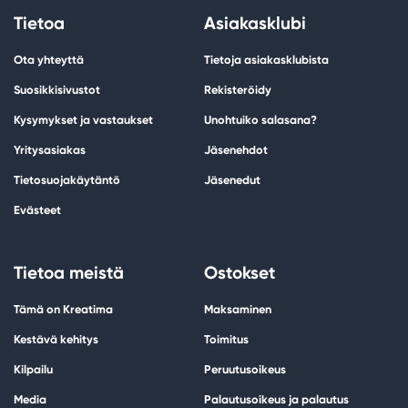
Tietoa
Asiakasklubi
Ota yhteyttä
Tietoja asiakasklubista
Suosikkisivustot
Rekisteröidy
Kysymykset ja vastaukset
Unohtuiko salasana?
Yritysasiakas
Jäsenehdot
Tietosuojakäytäntö
Jäsenedut
Evästeet
Tietoa meistä
Ostokset
Tämä on Kreatima
Maksaminen
Kestävä kehitys
Toimitus
Kilpailu
Peruutusoikeus
Media
Palautusoikeus ja palautus