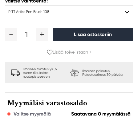
Valitse vaihtoehto:
PITT Artist Pen Brush 108
1
Lisää ostoskoriin
Lisää toivelistaan »
Ilmainen toimitus yli 59
Ilmainen palautus.
euron tilauksista
Palautusoikeus 30 päivää
noutopisteeseen.
Myymäläsi varastosaldo
Valitse myymälä
Saatavana 0 myymälässä