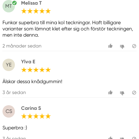
Melissa T
MT
Funkar superbra till mina kol teckningar. Haft billigare
varianter som lämnat klet efter sig och förstör teckningen,
men inte denna.
2 månader sedan
Ylva E
YE
Älskar dessa knådgummin!
3 år sedan
Carina S
CS
Superbra :)
3 år sedan