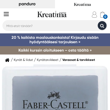
20 % kaikista maalauskankaista! Kirjaudu sisään
hyödyntääksesi tarjouksen »
Kaikki kurssin aloitukseen – osta täältä »
Kynät & liidut
Kynätarvikkeet
Varaosat & tarvikkeet