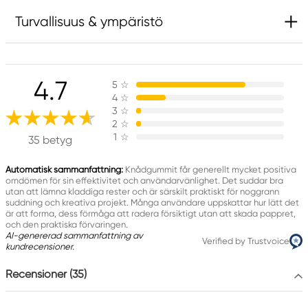
Turvallisuus & ympäristö
Vastuullinen EU
4.7
5
☆
Faber-Castell
4
☆
Faber-Castell Ag
3
☆
Nürnberger Straße 2
2
☆
1
☆
90546 Stein, Germany
35 betyg
info@Faber-Castell.de
+49 (0) 911 9965-0
Automatisk sammanfattning:
Knådgummit får generellt mycket positiva
omdömen för sin effektivitet och användarvänlighet. Det suddar bra
utan att lämna kladdiga rester och är särskilt praktiskt för noggrann
suddning och kreativa projekt. Många användare uppskattar hur lätt det
är att forma, dess förmåga att radera försiktigt utan att skada pappret,
och den praktiska förvaringen.
AI-genererad sammanfattning av
Verified by Trustvoice
kundrecensioner.
Recensioner (35)