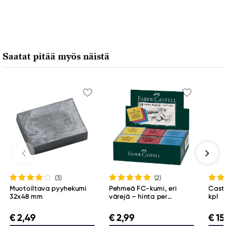
Saatat pitää myös näistä
(3
)
(2
)
Muotoiltava pyyhekumi
Pehmeä FC-kumi, eri
Caste
32x48 mm
värejä – hinta per
kpl
kappale
€ 2,49
€ 2,99
€ 15