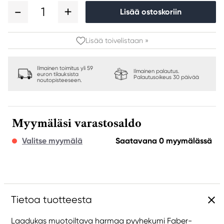
1
Lisää ostoskoriin
Lisää toivelistaan »
Ilmainen toimitus yli 59
Ilmainen palautus.
euron tilauksista
Palautusoikeus 30 päivää
noutopisteeseen.
Myymäläsi varastosaldo
Valitse myymälä
Saatavana 0 myymälässä
Tietoa tuotteesta
Laadukas muotoiltava harmaa pyyhekumi Faber-