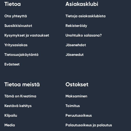
Tietoa
Asiakasklubi
Ota yhteyttä
Tietoja asiakasklubista
Suosikkisivustot
Rekisteröidy
Kysymykset ja vastaukset
Unohtuiko salasana?
Yritysasiakas
Jäsenehdot
Tietosuojakäytäntö
Jäsenedut
Evästeet
Tietoa meistä
Ostokset
Tämä on Kreatima
Maksaminen
Kestävä kehitys
Toimitus
Kilpailu
Peruutusoikeus
Media
Palautusoikeus ja palautus