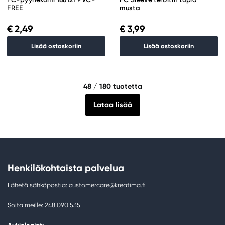
FREE
musta
€ 2,49
€ 3,99
Lisää ostoskoriin
Lisää ostoskoriin
48
/ 180 tuotetta
Lataa lisää
Henkilökohtaista palvelua
Lähetä sähköpostia: customercare@kreatima.fi
Soita meille: 248 090 535