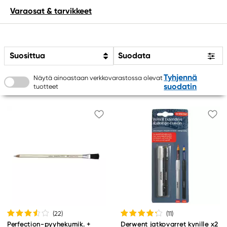
Varaosat & tarvikkeet
Suosittua
Suodata
Tyhjennä
Näytä ainoastaan verkkovarastossa olevat
suodatin
tuotteet
(22
)
(11
)
Perfection-pyyhekumik. +
Derwent jatkovarret kynille x2