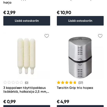
harja
€ 2,99
€ 10,90
Lisää ostoskoriin
Lisää ostoskoriin
(0
)
(37
)
3 kappaleen täyttöpakkaus
Teroitin Grip trio hopea
lisäkärkiä, halkaisija 2,5 mm,
Limitless Marker M -kyniin.
€ 0,99
€ 4,99