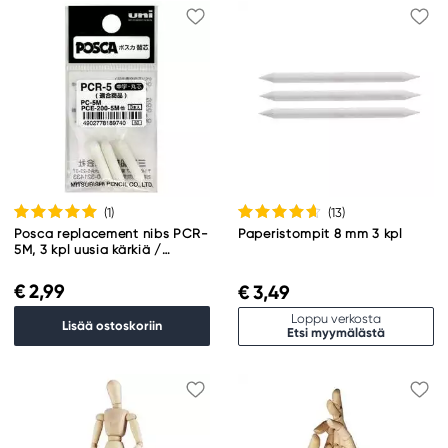
(1
)
(13
)
Posca replacement nibs PCR-
Paperistompit 8 mm 3 kpl
5M, 3 kpl uusia kärkiä /
vaihtokärkiä Posca PCR-5M -
kyniin
€ 2,99
€ 3,49
Loppu verkosta
Lisää ostoskoriin
Etsi myymälästä