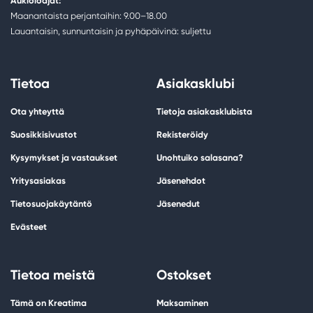
Aukioloajat:
Maanantaista perjantaihin: 9.00–18.00
Lauantaisin, sunnuntaisin ja pyhäpäivinä: suljettu
Tietoa
Asiakasklubi
Ota yhteyttä
Tietoja asiakasklubista
Suosikkisivustot
Rekisteröidy
Kysymykset ja vastaukset
Unohtuiko salasana?
Yritysasiakas
Jäsenehdot
Tietosuojakäytäntö
Jäsenedut
Evästeet
Tietoa meistä
Ostokset
Tämä on Kreatima
Maksaminen