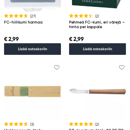
(27
)
(2
)
FC-hiilikumi harmaa
Pehmeä FC-kumi, eri värejä –
hinta per kappale
€ 2,99
€ 2,99
Lisää ostoskoriin
Lisää ostoskoriin
(3
)
(2
)