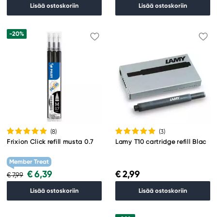
Lisää ostoskoriin
Lisää ostoskoriin
-20%
(8
)
(3
)
Frixion Click refill musta 0.7
Lamy T10 cartridge refill Blac
Member Treat
€ 6,39
€ 2,99
€ 7,99
Lisää ostoskoriin
Lisää ostoskoriin