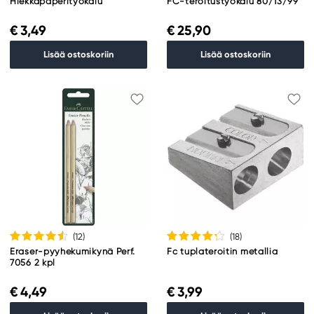
Hiekkapaperityökalu
FC-teroitustyökalu 80/13/99
€ 3,49
€ 25,90
Lisää ostoskoriin
Lisää ostoskoriin
(12
)
(18
)
Eraser-pyyhekumikynä Perf.
Fc tuplateroitin metallia
7056 2 kpl
€ 4,49
€ 3,99