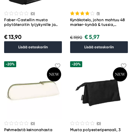
(0
)
(1
)
Faber-Castellin musta
Kynäkotelo, johon mahtuu 48
pöytäteroitin lyijykynille ja
marker-kynää & tussia,
värikynille
26×18×9 cm
€ 13,90
€ 5,97
€ 19,90
Lisää ostoskoriin
Lisää ostoskoriin
-20%
-20%
(0
)
(0
)
Pehmeästä keinonahasta
Musta polyesteripenaali, 3