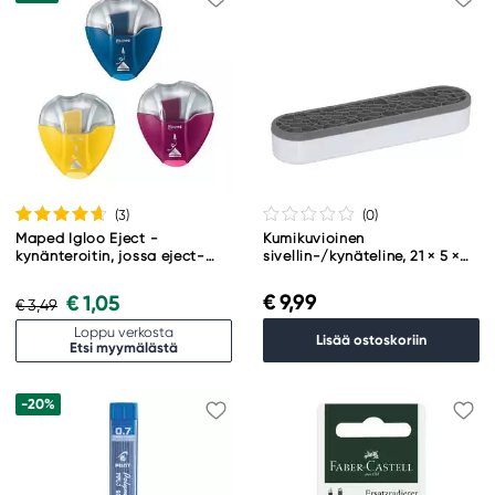
(3
)
(0
)
Maped Igloo Eject -
Kumikuvioinen
kynänteroitin, jossa eject-
sivellin-/kynäteline, 21 × 5 ×
järjestelmä. Kappalehinta,
3,5 cm
myydään verkossa
€ 9,99
€ 1,05
€ 3,49
sattumanvaraisena
lajitelmana
Loppu verkosta
Lisää ostoskoriin
Etsi myymälästä
-20%