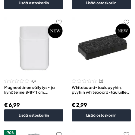
Lisää ostoskoriin
Lisää ostoskoriin
(0
)
(0
)
Magneettinen säilytys- ja
Whiteboard-taulupyyhin,
kynäteline 8×8×11 cm,
pyyhin whiteboard-tauluille
enimmäispaino 500 g
11,5×5×2,5 cm
€ 6,99
€ 2,99
Lisää ostoskoriin
Lisää ostoskoriin
-70%