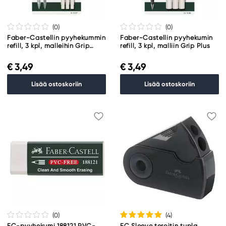
(0
)
(0
)
Faber-Castellin pyyhekummin
Faber-Castellin pyyhekumin
refill, 3 kpl, malleihin Grip
refill, 3 kpl, malliin Grip Plus
2010/2011/Apollo
€ 3,49
€ 3,49
Lisää ostoskoriin
Lisää ostoskoriin
(0
)
(4
)
FC-pyyhekumi 188121 PVC-
FC Sleeve teroitin tupla