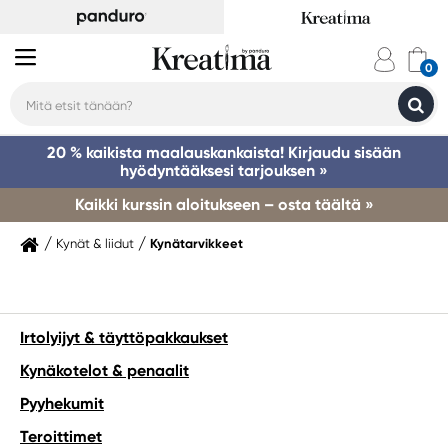
20 % kaikista maalauskankaista! Kirjaudu sisään
hyödyntääksesi tarjouksen »
Kaikki kurssin aloitukseen – osta täältä »
Kynät & liidut
Kynätarvikkeet
Irtolyijyt & täyttöpakkaukset
Kynäkotelot & penaalit
Pyyhekumit
Teroittimet