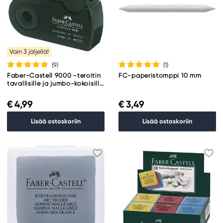
Vain 3 jäljellä!
(9
)
(1
)
Faber-Castell 9000 -teroitin
FC-paperistomppi 10 mm
tavallisille ja jumbo-kokoisille
kynille.
€ 4,99
€ 3,49
Lisää ostoskoriin
Lisää ostoskoriin