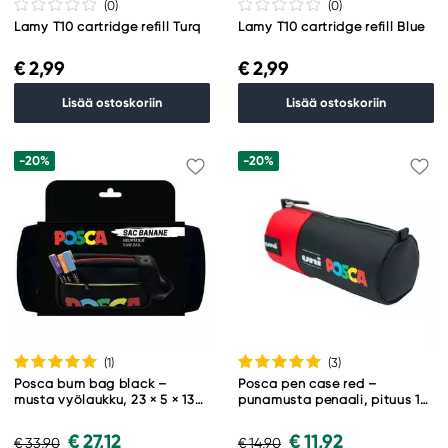
(0
)
(0
)
Lamy T10 cartridge refill Turq
Lamy T10 cartridge refill Blue
€ 2,99
€ 2,99
Lisää ostoskoriin
Lisää ostoskoriin
-20%
-20%
(1
)
(3
)
Posca bum bag black –
Posca pen case red –
musta vyölaukku, 23 × 5 × 13
punamusta penaali, pituus 19
cm (tyhjänä)
cm, Ø 8 cm.
€ 27,12
€ 11,92
€ 33,90
€ 14,90