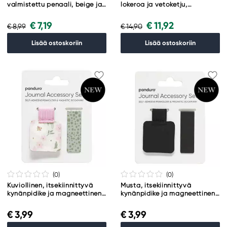
valmistettu penaali, beige ja
lokeroa ja vetoketju,
vihreä. Pituus 20,5 cm,
21×11,5×2,5 cm
halkaisija 5 cm
€ 7,19
€ 11,92
€ 8,99
€ 14,90
Lisää ostoskoriin
Lisää ostoskoriin
(0
)
(0
)
Kuviollinen, itsekiinnittyvä
Musta, itsekiinnittyvä
kynänpidike ja magneettinen
kynänpidike ja magneettinen
kirjanmerkki
kirjanmerkki
€ 3,99
€ 3,99