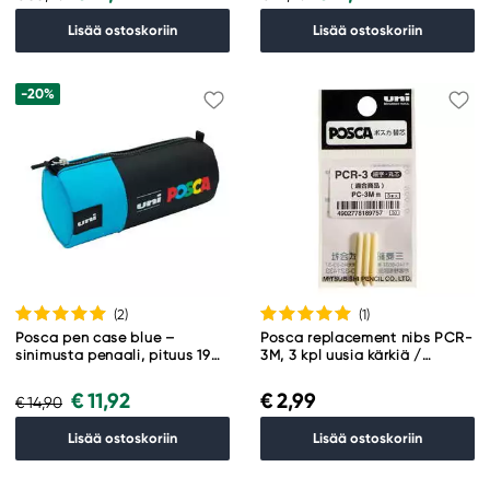
Lisää ostoskoriin
Lisää ostoskoriin
-20%
(2
)
(1
)
Posca pen case blue –
Posca replacement nibs PCR-
sinimusta penaali, pituus 19
3M, 3 kpl uusia kärkiä /
cm, Ø 8 cm.
vaihtokärkiä Posca PCR-3M -
kyniin
€ 11,92
€ 2,99
€ 14,90
Lisää ostoskoriin
Lisää ostoskoriin