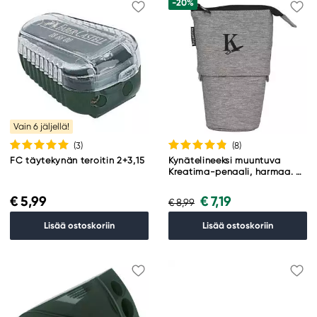
-20%
Vain 6 jäljellä!
(3
)
(8
)
FC täytekynän teroitin 2+3,15
Kynätelineeksi muuntuva
Kreatima-penaali, harmaa. Ø
9 cm, korkeus 19 cm
€ 5,99
€ 7,19
€ 8,99
Lisää ostoskoriin
Lisää ostoskoriin