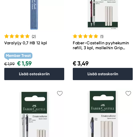
(2
)
(1
)
Varalyijy 0,7 HB 12 kpl
Faber-Castellin pyyhekumin
refill, 3 kpl, malleihin Grip
1345/1347/Vario/Executive
Member Treat
€ 1,59
€ 3,49
€ 1,99
Lisää ostoskoriin
Lisää ostoskoriin