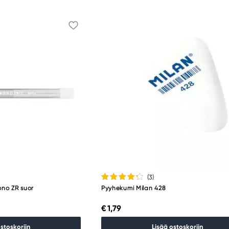
(3
)
no ZR suor
Pyyhekumi Milan 428
€ 1,79
ostoskoriin
Lisää ostoskoriin