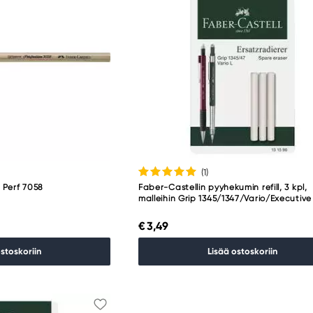
(1
)
 Perf 7058
Faber-Castellin pyyhekumin refill, 3 kpl,
malleihin Grip 1345/1347/Vario/Executive
€ 3,49
ostoskoriin
Lisää ostoskoriin