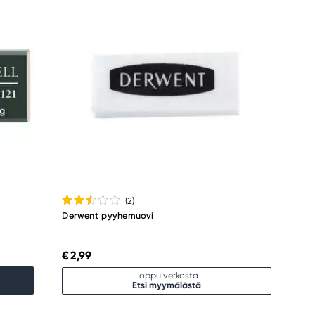
(2
)
Derwent pyyhemuovi
€ 2,99
Loppu verkosta
Etsi myymälästä