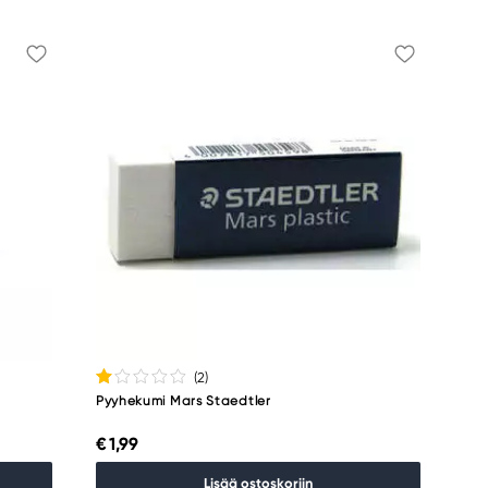
(2
)
Pyyhekumi Mars Staedtler
€ 1,99
Lisää ostoskoriin