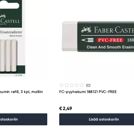
(0
)
in refill, 3 kpl, malliin
FC-pyyhekumi 188121 PVC-FREE
€ 2,49
ostoskoriin
Lisää ostoskoriin