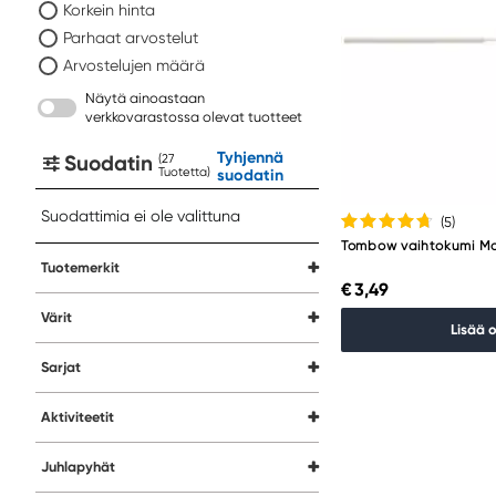
Korkein hinta
Parhaat arvostelut
Arvostelujen määrä
Näytä ainoastaan
verkkovarastossa olevat tuotteet
Tyhjennä
Suodatin
(
Tuotetta
)
suodatin
Suodattimia ei ole valittuna
(5
)
Tombow vaihtokumi Mo
Tuotemerkit
€ 3,49
Värit
Lisää 
Sarjat
Aktiviteetit
Juhlapyhät