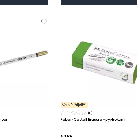
Vain 9 jäljellä!
(0
)
Noor
Faber-Castell Erasure -pyyhekumi
€ 1,99