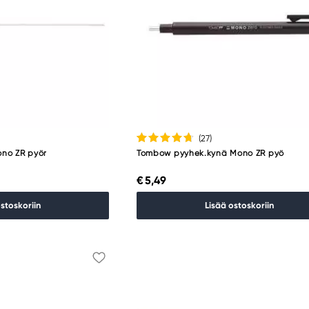
(27
)
no ZR pyör
Tombow pyyhek.kynä Mono ZR pyö
€ 5,49
ostoskoriin
Lisää ostoskoriin