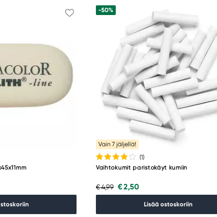
-50%
Vain 7 jäljellä!
(1
)
1x45x11mm
Vaihtokumit paristokäyt kumiin
€ 2,50
€ 4,99
ostoskoriin
Lisää ostoskoriin