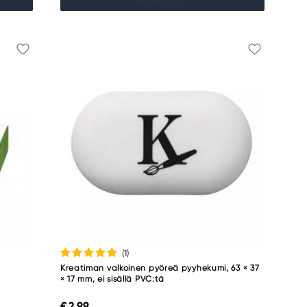
(1
)
Kreatiman valkoinen pyöreä pyyhekumi, 63 × 37
× 17 mm, ei sisällä PVC:tä
€ 2,99