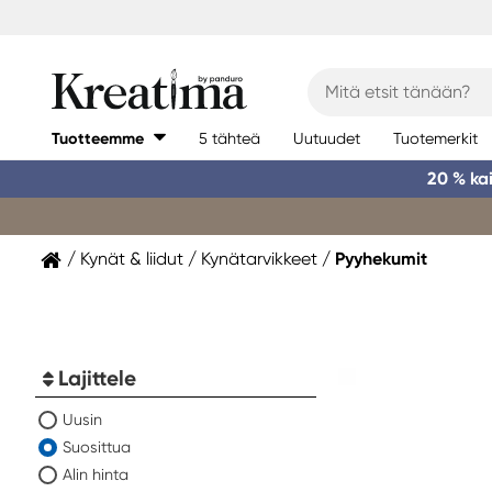
Tuotteemme
5 tähteä
Uutuudet
Tuotemerkit
20 % ka
Kynät & liidut
Kynätarvikkeet
Pyyhekumit
Lajittele
Uusin
Suosittua
Alin hinta