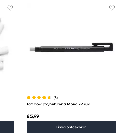
(3
)
Tombow pyyhek.kynä Mono ZR suo
€ 5,99
Lisää ostoskoriin