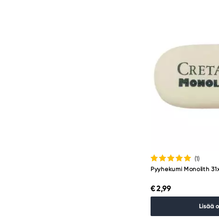
(1
)
Pyyhekumi Monolith 3
€ 2,99
Lisää 