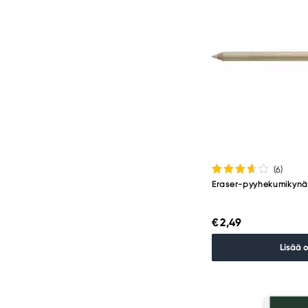
(6
)
Eraser-pyyhekumikynä
€ 2,49
Lisää 