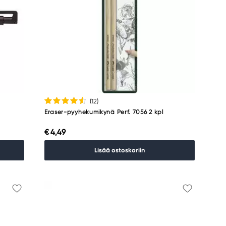
(12
)
Eraser-pyyhekumikynä Perf. 7056 2 kpl
€ 4,49
Lisää ostoskoriin