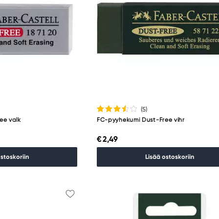
(5
)
ee valk
FC-pyyhekumi Dust-Free vihr
€ 2,49
ostoskoriin
Lisää ostoskoriin