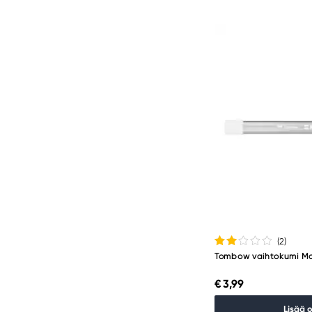
(2
)
Tombow vaihtokumi Mo
€ 3,99
Lisää 