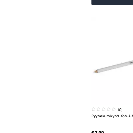
(0
)
Pyyhekumikynä Koh-i-
€ 3,99