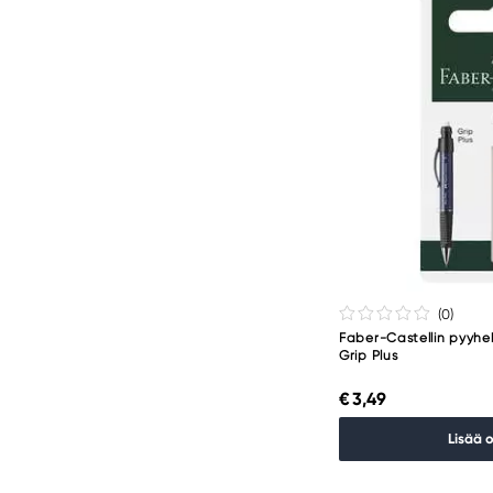
(0
)
Faber-Castellin pyyhekum
Grip Plus
€ 3,49
Lisää 