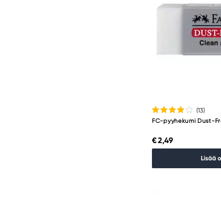
(13
)
FC-pyyhekumi Dust-Fr
€ 2,49
Lisää 