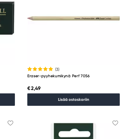
(3
)
Eraser-pyyhekumikynä Perf 7056
€ 2,49
Lisää ostoskoriin