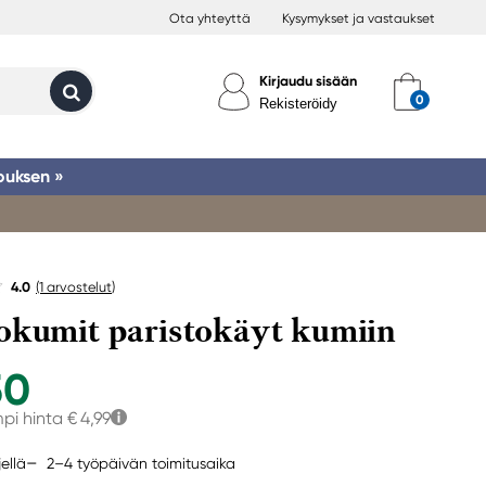
Ota yhteyttä
Kysymykset ja vastaukset
Kirjaudu sisään
Rekisteröidy
ouksen »
4.0
(1
arvostelut
)
okumit paristokäyt kumiin
50
pi hinta
€ 4,99
2–4 työpäivän toimitusaika
jellä