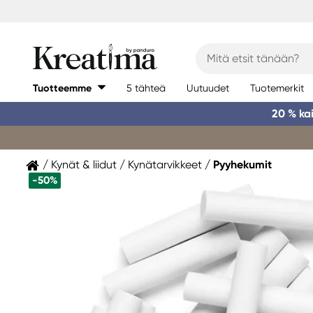
Tuotteemme
5 tähteä
Uutuudet
Tuotemerkit
20 % ka
Kynät & liidut
Kynätarvikkeet
Pyyhekumit
-50%