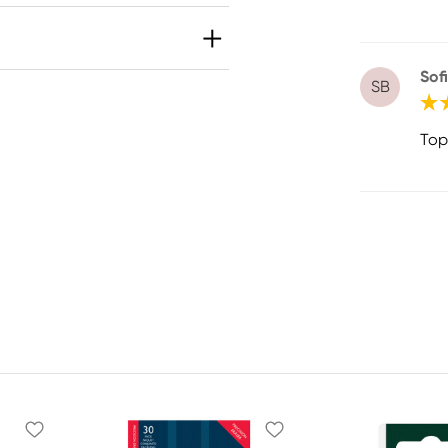
Sof
SB
Top