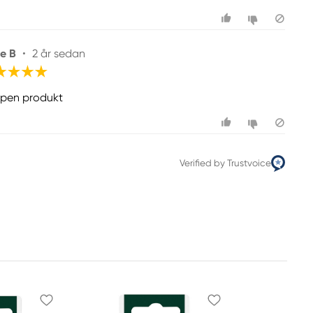
ie B
•
2 år sedan
pen produkt
Verified by Trustvoice