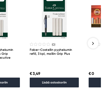
(0
)
yyhekumin
Faber-Castellin pyyhekumin
in Grip
refill, 3 kpl, malliin Grip Plus
ecutive
€ 3,49
€ 0
koriin
Lisää ostoskoriin
Lisää 