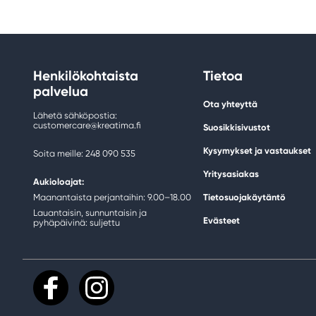
Henkilökohtaista
Tietoa
palvelua
Ota yhteyttä
Lähetä sähköpostia:
customercare@kreatima.fi
Suosikkisivustot
Kysymykset ja vastaukset
Soita meille: 248 090 535
Yritysasiakas
Aukioloajat:
Maanantaista perjantaihin: 9.00–18.00
Tietosuojakäytäntö
Lauantaisin, sunnuntaisin ja
Evästeet
pyhäpäivinä: suljettu