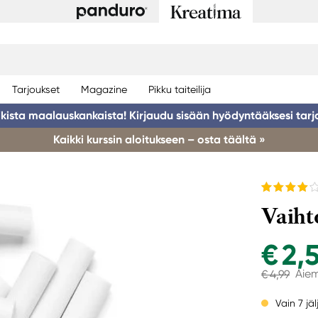
Tarjoukset
Magazine
Pikku taiteilija
ikista maalauskankaista! Kirjaudu sisään hyödyntääksesi tarj
Kaikki kurssin aloitukseen – osta täältä »
Vaiht
€ 2,
Aiem
€ 4,99
Vain 7 jäl