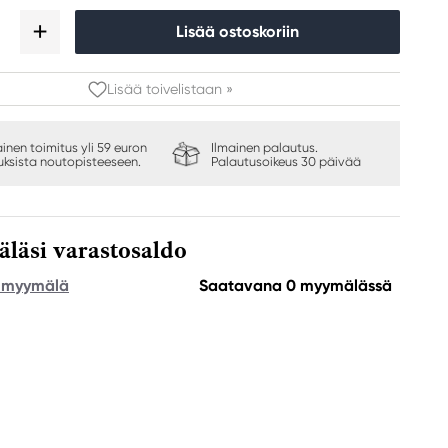
Lisää ostoskoriin
Lisää toivelistaan »
ainen toimitus yli 59 euron
Ilmainen palautus.
auksista noutopisteeseen.
Palautusoikeus 30 päivää
äsi varastosaldo
e myymälä
Saatavana 0 myymälässä