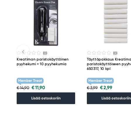
(0
)
(0
)
Kreatiman paristokäyttöinen
Täyttöpakkaus Kreatim
pyyhekumi + 10 pyyhekumia
paristokäyttöiseen pyyh
650317, 10 kpl
Member Treat
Member Treat
€ 11,90
€ 2,99
€ 14,90
€ 3,99
Lisää ostoskoriin
Lisää ostoskoriin