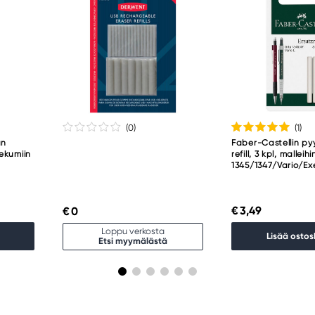
(0
)
(1
)
an
Faber-Castellin p
ekumiin
refill, 3 kpl, malleih
1345/1347/Vario/Ex
€ 3,49
€ 0
Loppu verkosta
Lisää ostos
Etsi myymälästä