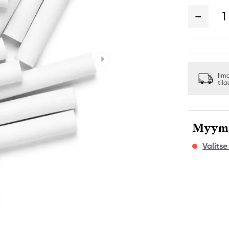
1
Ilm
til
Myymäl
Valits