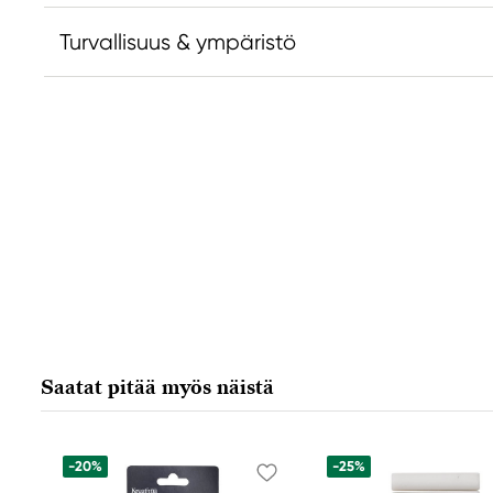
Turvallisuus & ympäristö
Vastuullinen EU
Derwent
LEITZ ACCO Brands GmbH & Co KG
Siemensstraße 64
70469 Stuttgart, Germany
contactus@acco.com
+49 711.81030
Saatat pitää myös näistä
-20%
-25%