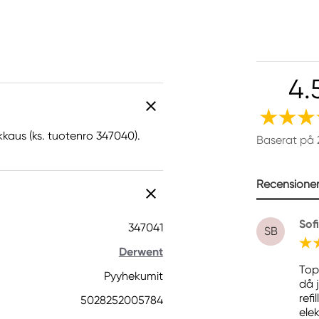
4.
aus (ks. tuotenro 347040).
Baserat på 
Recensioner 
Sof
347041
SB
Derwent
Top
Pyyhekumit
då 
refi
5028252005784
ele