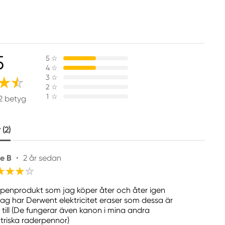
5
5
☆
4
☆
3
☆
2
☆
1
☆
2 betyg
(2)
ie B
•
2 år sedan
penprodukt som jag köper åter och åter igen
jag har Derwent elektricitet eraser som dessa är
ll till (De fungerar även kanon i mina andra
ktriska raderpennor)