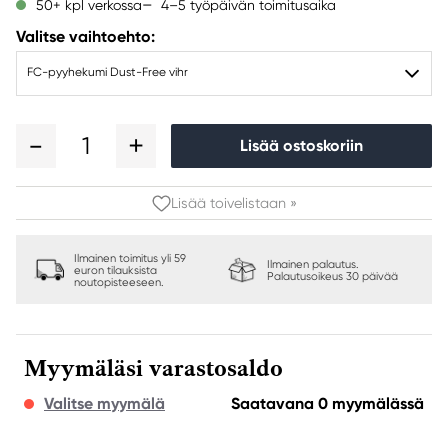
4–5 työpäivän toimitusaika
50+ kpl verkossa
Valitse vaihtoehto:
FC-pyyhekumi Dust-Free vihr
1
Lisää ostoskoriin
Lisää toivelistaan »
Ilmainen toimitus yli 59
Ilmainen palautus.
euron tilauksista
Palautusoikeus 30 päivää
noutopisteeseen.
Myymäläsi varastosaldo
Valitse myymälä
Saatavana 0 myymälässä