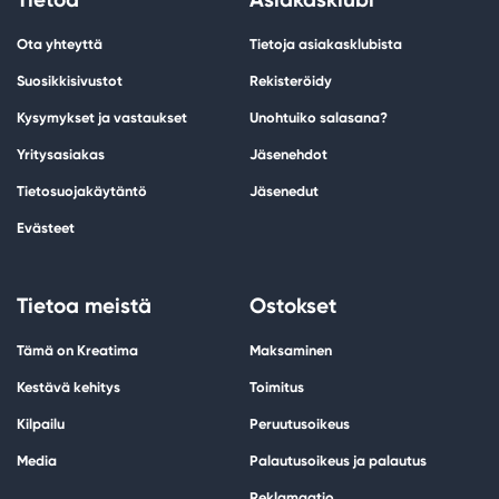
Ota yhteyttä
Tietoja asiakasklubista
Suosikkisivustot
Rekisteröidy
Kysymykset ja vastaukset
Unohtuiko salasana?
Yritysasiakas
Jäsenehdot
Tietosuojakäytäntö
Jäsenedut
Evästeet
Tietoa meistä
Ostokset
Tämä on Kreatima
Maksaminen
Kestävä kehitys
Toimitus
Kilpailu
Peruutusoikeus
Media
Palautusoikeus ja palautus
Reklamaatio