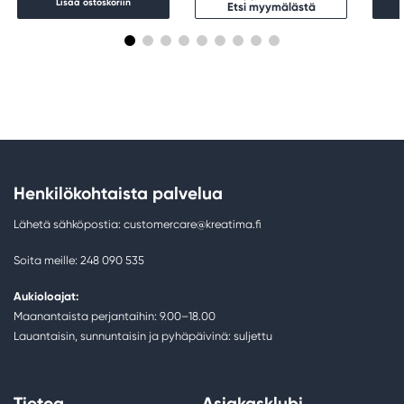
Lisää ostoskoriin
Etsi myymälästä
Henkilökohtaista palvelua
Lähetä sähköpostia: customercare@kreatima.fi
Soita meille: 248 090 535
Aukioloajat:
Maanantaista perjantaihin: 9.00–18.00
Lauantaisin, sunnuntaisin ja pyhäpäivinä: suljettu
Tietoa
Asiakasklubi