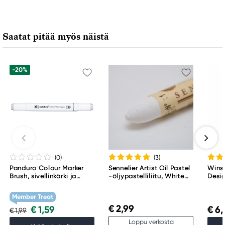
Saatat pitää myös näistä
-20%
(0
)
(3
)
Panduro Colour Marker
Sennelier Artist Oil Pastel
Wins
Brush, sivellinkärki ja
-öljypastelliliitu, White
Desig
viisto kärki – Warm grey 1
001
Perm
WG1
Member Treat
€ 2,99
€ 1,59
€ 6,
€ 1,99
Loppu verkosta