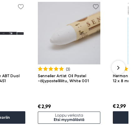
(3
)
w ABT Dual
Sennelier Artist Oil Pastel
Herman etiket
451
-öljypastelliliitu, White 001
12 x 8 mm, 462
€ 2,99
€ 2,99
Loppu verkosta
koriin
Lisää 
Etsi myymälästä