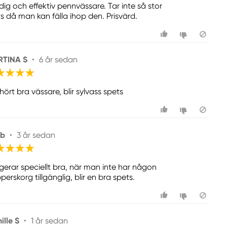
dig och effektiv pennvässare. Tar inte så stor
ts då man kan fälla ihop den. Prisvärd.
TINA S
•
6 år sedan
ört bra vässare, blir sylvass spets
ib
•
3 år sedan
gerar speciellt bra, när man inte har någon
erskorg tillgänglig, blir en bra spets.
ille S
•
1 år sedan