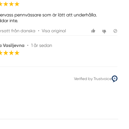
ervass pennvässare som är lätt att underhålla.
dar inte.
rsatt från danska
•
Visa original
a Vasiljevna
•
1 år sedan
Verified by Trustvoice