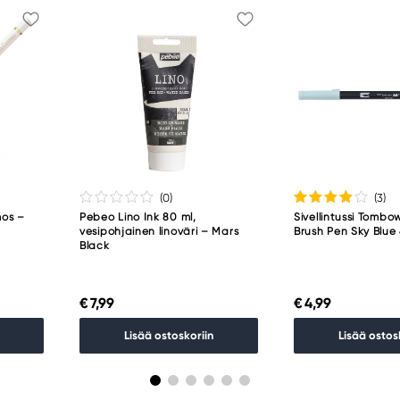
(0
)
(3
)
mos –
Pebeo Lino Ink 80 ml,
Sivellintussi Tombo
vesipohjainen linoväri – Mars
Brush Pen Sky Blue 
Black
€ 7,99
€ 4,99
Lisää ostoskoriin
Lisää ostos