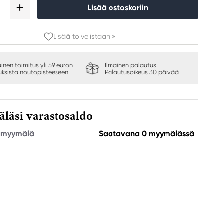
Lisää ostoskoriin
Lisää toivelistaan »
ainen toimitus yli 59 euron
Ilmainen palautus.
auksista noutopisteeseen.
Palautusoikeus 30 päivää
äsi varastosaldo
e myymälä
Saatavana 0 myymälässä