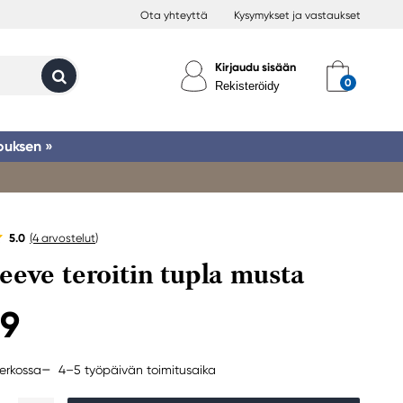
Ota yhteyttä
Kysymykset ja vastaukset
Kirjaudu sisään
Rekisteröidy
ouksen »
5.0
(4
arvostelut
)
eeve teroitin tupla musta
99
4–5 työpäivän toimitusaika
erkossa