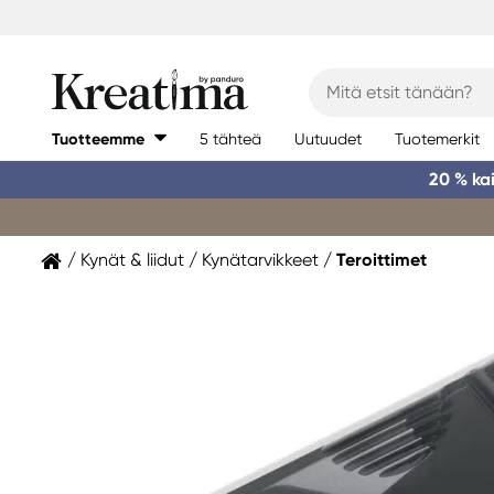
Tuotteemme
5 tähteä
Uutuudet
Tuotemerkit
20 % ka
Kynät & liidut
Kynätarvikkeet
Teroittimet