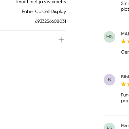
Teroittimet ja viivaimetrs
Smi
pla
Faber Castell Display
6933256608031
MAR
MS
Oerh
Bib
B
Fun
papp
Pern
PS