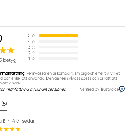
0
5
☆
4
☆
3
☆
2
☆
1
☆
5 betyg
mmanfattning:
Pennvässaren är kompakt, smidig och effektiv, vilket
rd och enkel att använda. Den ger en sylvass spets och är lätt att
n att kladda.
sammanfattning av kundrecensioner.
Verified by Trustvoice
(5)
u E
•
4 år sedan