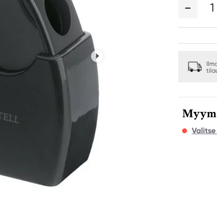
1
Ilm
til
Myymäl
Valits