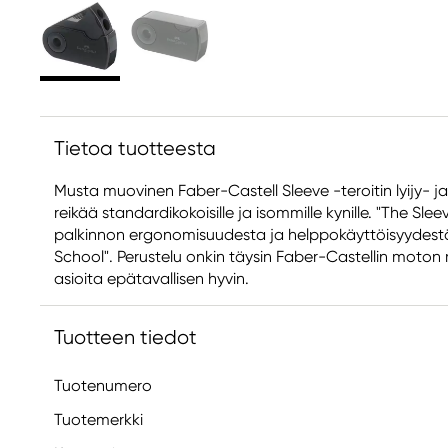
Tietoa tuotteesta
Musta muovinen Faber-Castell Sleeve -teroitin lyijy- ja v
reikää standardikokoisille ja isommille kynille. "The Sl
palkinnon ergonomisuudesta ja helppokäyttöisyydest
School". Perustelu onkin täysin Faber-Castellin moton
asioita epätavallisen hyvin.
Tuotteen tiedot
Tuotenumero
Tuotemerkki