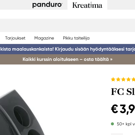
Tarjoukset
Magazine
Pikku taiteilija
ikista maalauskankaista! Kirjaudu sisään hyödyntääksesi tarj
Kaikki kurssin aloitukseen – osta täältä »
FC Sl
€ 3,
50+ kpl v