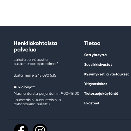
Henkilökohtaista
Tietoa
palvelua
Ota yhteyttä
Lähetä sähköpostia:
customercare@kreatima.fi
Suosikkisivustot
Kysymykset ja vastaukset
Soita meille: 248 090 535
Yritysasiakas
Aukioloajat:
Maanantaista perjantaihin: 9.00–18.00
Tietosuojakäytäntö
Lauantaisin, sunnuntaisin ja
Evästeet
pyhäpäivinä: suljettu