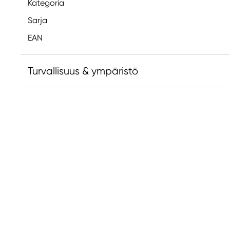
Kategoria
Sarja
EAN
Turvallisuus & ympäristö
Vastuullinen EU
Faber-Castell
Faber-Castell Ag
Nürnberger Straße 2
90546 Stein, Germany
info@Faber-Castell.de
+49 (0) 911 9965-0