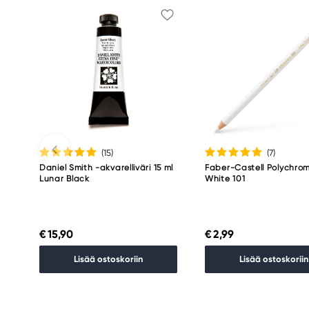
(15
)
(7
)
Daniel Smith -akvarelliväri 15 ml
Faber-Castell Polychro
Lunar Black
White 101
€ 15,90
€ 2,99
Lisää ostoskoriin
Lisää ostoskoriin