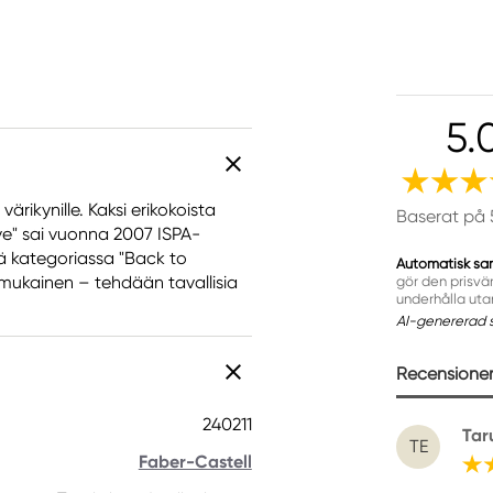
5.
ärikynille. Kaksi erikokoista
Baserat på 
eeve" sai vuonna 2007 ISPA-
ä kategoriassa "Back to
Automatisk sa
 mukainen – tehdään tavallisia
gör den prisvä
underhålla uta
AI-genererad 
Recensioner 
240211
Tar
TE
Faber-Castell