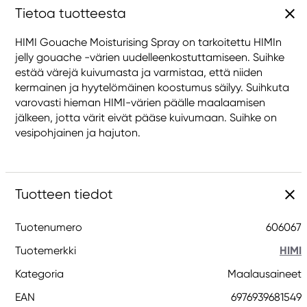
Tietoa tuotteesta
HIMI Gouache Moisturising Spray on tarkoitettu HIMIn
jelly gouache -värien uudelleenkostuttamiseen. Suihke
estää värejä kuivumasta ja varmistaa, että niiden
kermainen ja hyytelömäinen koostumus säilyy. Suihkuta
varovasti hieman HIMI-värien päälle maalaamisen
jälkeen, jotta värit eivät pääse kuivumaan. Suihke on
vesipohjainen ja hajuton.
Tuotteen tiedot
Tuotenumero
606067
Tuotemerkki
HIMI
Kategoria
Maalausaineet
EAN
6976939681549