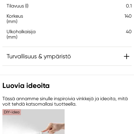
Tilavuus (l)
0.1
Korkeus
140
(mm)
Ulkohalkaisija
40
(mm)
Turvallisuus & ympäristö
Varoitus! Ei sovellu alle 3-vuotiaille. Sisältää pieniä
osia. Tukehtumisriski.
Luovia ideoita
Tuotemerkintä
Tässä annamme sinulle inspiroivia vinkkejä ja ideoita, mitä
voit tehdä katsomallasi tuotteella.
DIY-idea
Vastuullinen EU