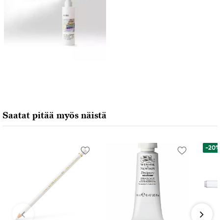
TB Accountant Spain SL
Calle Princesa de Eboli 21, 2C.
Madrid 28050 Spain
eureg@tbvat.com
Saatat pitää myös näistä
-20