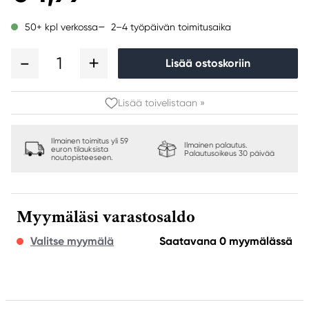
2–4 työpäivän toimitusaika
50+ kpl verkossa
1
Lisää ostoskoriin
Lisää toivelistaan »
Ilmainen toimitus yli 59
Ilmainen palautus.
euron tilauksista
Palautusoikeus 30 päivää
noutopisteeseen.
Myymäläsi varastosaldo
Valitse myymälä
Saatavana 0 myymälässä