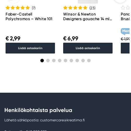
(7
)
(23
)
Faber-Castell
Winsor & Newton
Pand
Polychromos – White 101
Designers gouache 14 ml
Brush,
Permanent white 512
viist
WG1
Memb
€ 2,99
€ 6,99
€ 1,99
Lisää ostoskoriin
Lisää ostoskoriin
Henkilökohtaista palvelua
Lähetä sähköpostia: customercare@kreatima.fi