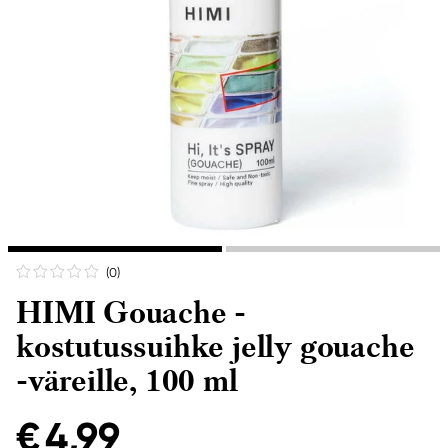
(0
)
HIMI Gouache -
kostutussuihke jelly gouache
-väreille, 100 ml
€ 4,99