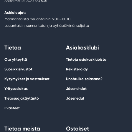
Soita meille: 248 090 535
Aukioloajat:
Maanantaista perjantaihin: 9.00–18.00
Lauantaisin, sunnuntaisin ja pyhäpäivinä: suljettu
Tietoa
Asiakasklubi
Ota yhteyttä
Tietoja asiakasklubista
Suosikkisivustot
Rekisteröidy
Kysymykset ja vastaukset
Unohtuiko salasana?
Yritysasiakas
Jäsenehdot
Tietosuojakäytäntö
Jäsenedut
Evästeet
Tietoa meistä
Ostokset