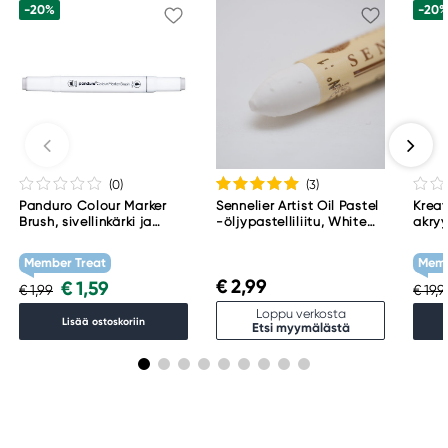
-20%
-20
(0
)
(3
)
Panduro Colour Marker
Sennelier Artist Oil Pastel
Kreat
Brush, sivellinkärki ja
-öljypastelliliitu, White
akryy
viisto kärki – Warm grey 1
001
Tita
WG1
Member Treat
Memb
€ 2,99
€ 1,59
€ 1,99
€ 19,
Loppu verkosta
Lisää ostoskoriin
Etsi myymälästä