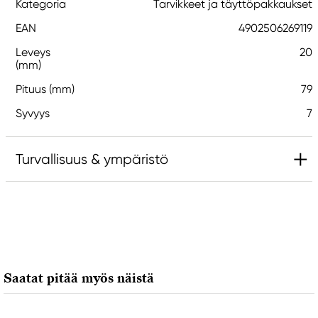
Kategoria
Tarvikkeet ja täyttöpakkaukset
EAN
4902506269119
Leveys
20
(mm)
Pituus (mm)
79
Syvyys
7
Turvallisuus & ympäristö
Vastuullinen EU
PENTEL
Pentel Gmbh
Lademannbogen 143
Saatat pitää myös näistä
22339 Hamburg, Germany
contact@pentel.eu
+4940538091-0