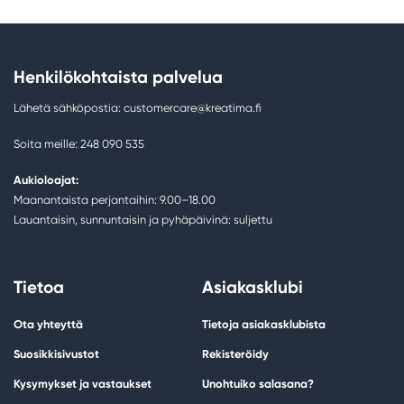
Henkilökohtaista palvelua
Lähetä sähköpostia: customercare@kreatima.fi
Soita meille: 248 090 535
Aukioloajat:
Maanantaista perjantaihin: 9.00–18.00
Lauantaisin, sunnuntaisin ja pyhäpäivinä: suljettu
Tietoa
Asiakasklubi
Ota yhteyttä
Tietoja asiakasklubista
Suosikkisivustot
Rekisteröidy
Kysymykset ja vastaukset
Unohtuiko salasana?