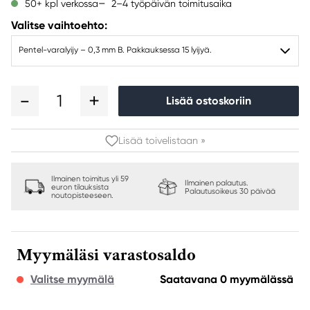
2–4 työpäivän toimitusaika
50+ kpl verkossa
Valitse vaihtoehto:
Pentel-varalyijy – 0,3 mm B. Pakkauksessa 15 lyijyä.
1
Lisää ostoskoriin
Lisää toivelistaan »
Ilmainen toimitus yli 59
Ilmainen palautus.
euron tilauksista
Palautusoikeus 30 päivää
noutopisteeseen.
Myymäläsi varastosaldo
Valitse myymälä
Saatavana 0 myymälässä