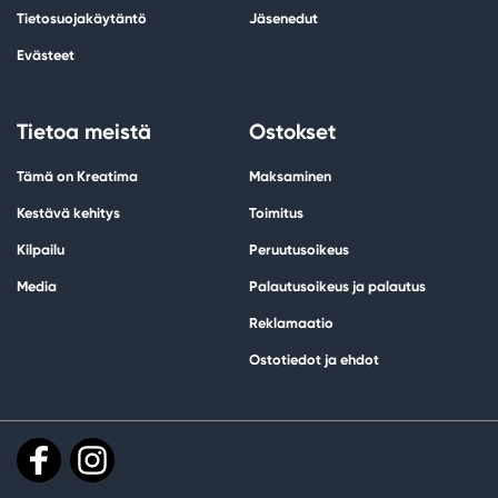
Tietosuojakäytäntö
Jäsenedut
Evästeet
Tietoa meistä
Ostokset
Tämä on Kreatima
Maksaminen
Kestävä kehitys
Toimitus
Kilpailu
Peruutusoikeus
Media
Palautusoikeus ja palautus
Reklamaatio
Ostotiedot ja ehdot