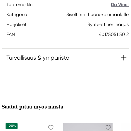
Tuotemerkki
Da Vinci
Kategoria
Siveltimet huonekalumaaleille
Harjakset
Synteettinen harjas
EAN
4017505115012
Turvallisuus & ympäristö
Vastuullinen EU
Da Vinci
da Vinci Künstlerpinselfabrik DEFET GmbH
Tillystrasse 39 - 41
Saatat pitää myös näistä
90431 Nürnberg, Germany
info@davinci-defet
+49911961280
-20%