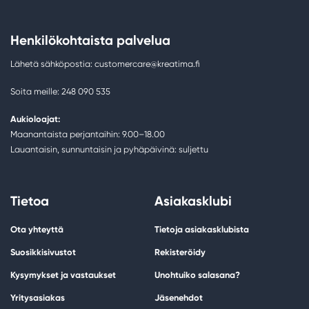
Henkilökohtaista palvelua
Lähetä sähköpostia: customercare@kreatima.fi
Soita meille: 248 090 535
Aukioloajat:
Maanantaista perjantaihin: 9.00–18.00
Lauantaisin, sunnuntaisin ja pyhäpäivinä: suljettu
Tietoa
Asiakasklubi
Ota yhteyttä
Tietoja asiakasklubista
Suosikkisivustot
Rekisteröidy
Kysymykset ja vastaukset
Unohtuiko salasana?
Yritysasiakas
Jäsenehdot