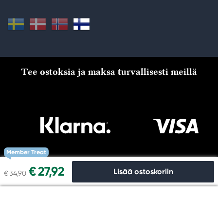
Tee ostoksia ja maksa turvallisesti meillä
Member Treat
€ 27,92
Lisää ostoskoriin
€ 34,90
Kassalle