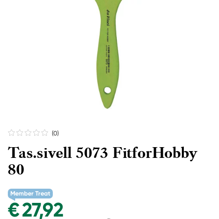
(0
)
Tas.sivell 5073 FitforHobby
80
Member Treat
€ 27,92