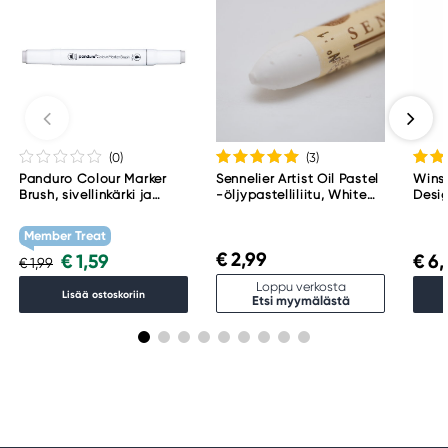
(0
)
(3
)
Panduro Colour Marker
Sennelier Artist Oil Pastel
Wins
Brush, sivellinkärki ja
-öljypastelliliitu, White
Desig
viisto kärki – Warm grey 1
001
Perm
WG1
Member Treat
€ 2,99
€ 1,59
€ 6,
€ 1,99
Loppu verkosta
Lisää ostoskoriin
Etsi myymälästä