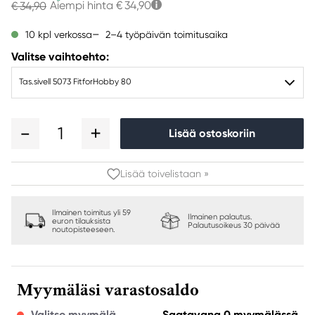
Aiempi hinta
€ 34,90
€ 34,90
2–4 työpäivän toimitusaika
10 kpl verkossa
Valitse vaihtoehto:
Tas.sivell 5073 FitforHobby 80
1
Lisää ostoskoriin
Lisää toivelistaan »
Ilmainen toimitus yli 59
Ilmainen palautus.
euron tilauksista
Palautusoikeus 30 päivää
noutopisteeseen.
Myymäläsi varastosaldo
Valitse myymälä
Saatavana 0 myymälässä