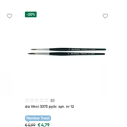
-20%
(0
)
da Vinci 3373 pyör. syn. nr 12
Member Treat
€ 4,79
€ 5,99