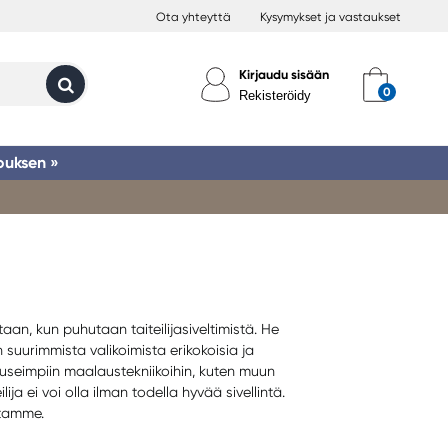
Ota yhteyttä
Kysymykset ja vastaukset
Kirjaudu sisään
Rekisteröidy
ouksen »
an, kun puhutaan taiteilijasiveltimistä. He
 suurimmista valikoimista erikokoisia ja
t useimpiin maalaustekniikoihin, kuten muun
 ei voi olla ilman todella hyvää sivellintä.
stamme.