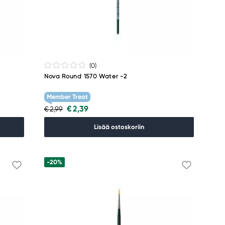
(0
)
Nova Round 1570 Water -2
Member Treat
€ 2,39
€ 2,99
Lisää ostoskoriin
-20%