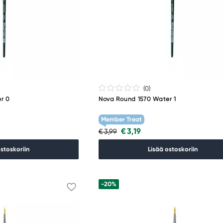
(0
)
r 0
Nova Round 1570 Water 1
Member Treat
€ 3,19
€ 3,99
ostoskoriin
Lisää ostoskoriin
-20%