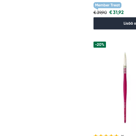
Member Treat
€ 31,92
€ 39,90
Lisää 
-20%