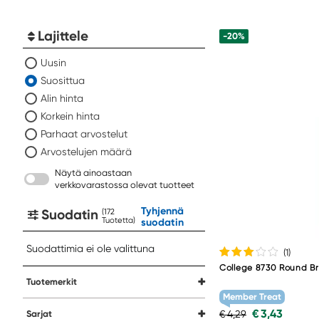
Lajittele
-20%
Uusin
Suosittua
Alin hinta
Korkein hinta
Parhaat arvostelut
Arvostelujen määrä
Näytä ainoastaan
verkkovarastossa olevat tuotteet
Tyhjennä
Suodatin
(
Tuotetta
)
suodatin
Suodattimia ei ole valittuna
(1
)
College 8730 Round Br
Tuotemerkit
Member Treat
€ 3,43
€ 4,29
Sarjat