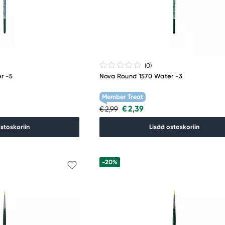
(0
)
r -5
Nova Round 1570 Water -3
Member Treat
€ 2,39
€ 2,99
ostoskoriin
Lisää ostoskoriin
-20%