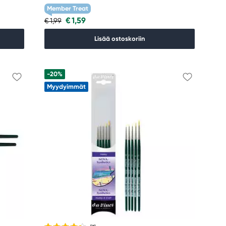
Member Treat
€ 1,59
€ 1,99
Lisää ostoskoriin
-20%
Myydyimmät