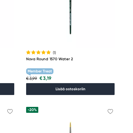
(1
)
Nova Round 1570 Water 2
Member Treat
€ 3,19
€ 3,99
Lisää ostoskoriin
-20%