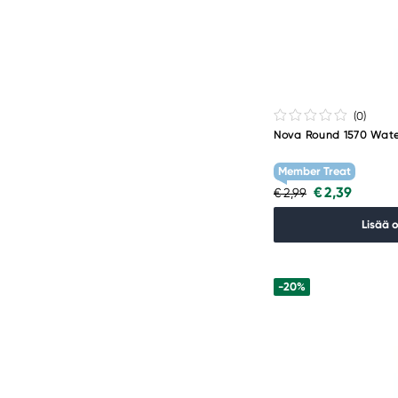
(0
)
Nova Round 1570 Wate
Member Treat
€ 2,39
€ 2,99
Lisää 
-20%