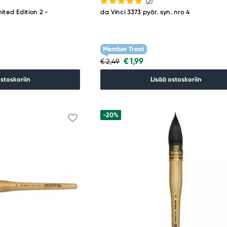
(2
)
mited Edition 2 -
da Vinci 3373 pyör. syn. nro 4
Member Treat
€ 1,99
€ 2,49
ostoskoriin
Lisää ostoskoriin
-20%