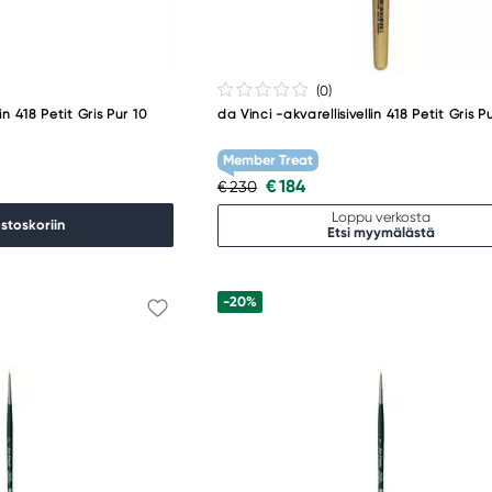
(0
)
in 418 Petit Gris Pur 10
da Vinci -akvarellisivellin 418 Petit Gris Pu
Member Treat
€ 184
€ 230
Loppu verkosta
ostoskoriin
Etsi myymälästä
-20%