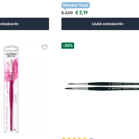
Member Treat
€ 3,19
€ 3,99
ostoskoriin
Lisää ostoskoriin
-20%