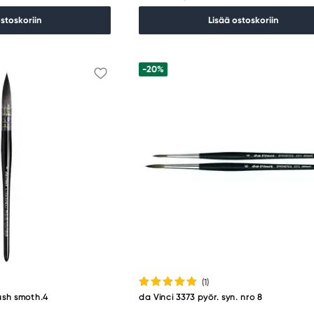
ostoskoriin
Lisää ostoskoriin
-20%
(1
)
sh smoth.4
da Vinci 3373 pyör. syn. nro 8