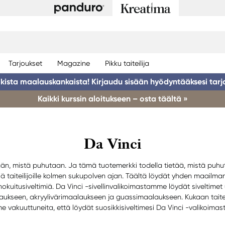
Tarjoukset
Magazine
Pikku taiteilija
ikista maalauskankaista! Kirjaudu sisään hyödyntääksesi tarj
Kaikki kurssin aloitukseen – osta täältä »
Da Vinci
ään, mistä puhutaan. Ja tämä tuotemerkki todella tietää, mistä puhuta
ä taiteilijoille kolmen sukupolven ajan. Täältä löydät yhden maailman
nokuitusiveltimiä. Da Vinci -sivellinvalikoimastamme löydät siveltime
kseen, akryylivärimaalaukseen ja guassimaalaukseen. Kukaan taiteilija
 vakuuttuneita, että löydät suosikkisiveltimesi Da Vinci -valikoima