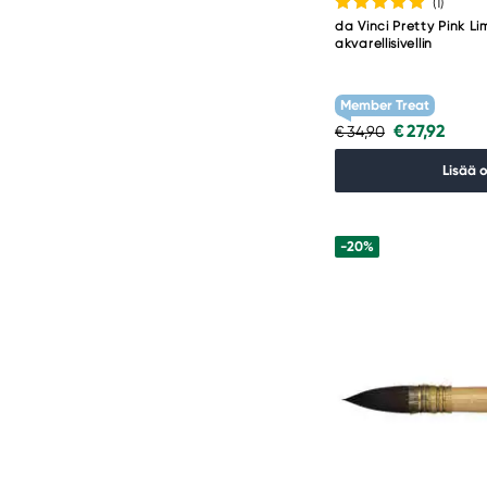
(1
)
da Vinci Pretty Pink Li
akvarellisivellin
Member Treat
€ 27,92
€ 34,90
Lisää 
-20%