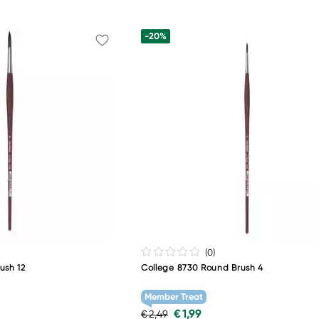
-20%
(0
)
ush 12
College 8730 Round Brush 4
Member Treat
€ 1,99
€ 2,49