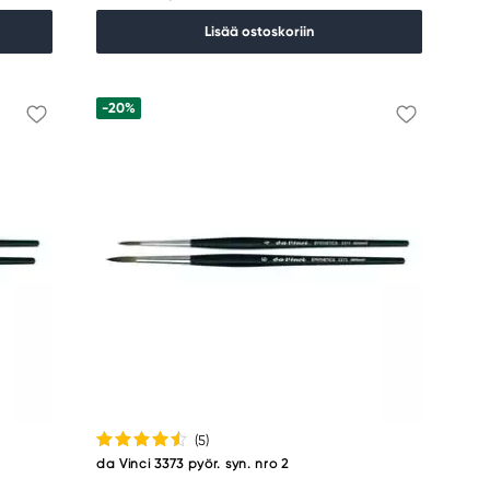
Lisää ostoskoriin
-20%
(5
)
da Vinci 3373 pyör. syn. nro 2