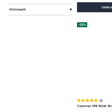
Lisää 
Aktiviteetit
-20%
(8
)
Casaneo 498 Wash Bru