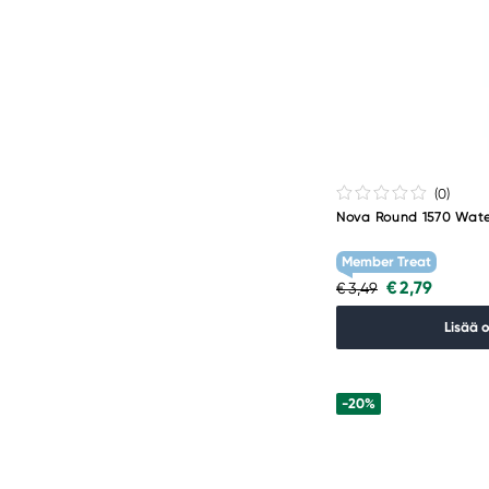
(0
)
Nova Round 1570 Wate
Member Treat
€ 2,79
€ 3,49
Lisää 
-20%