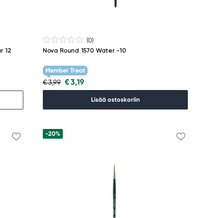
(0
)
r 12
Nova Round 1570 Water -10
Member Treat
€ 3,19
€ 3,99
Lisää ostoskoriin
-20%