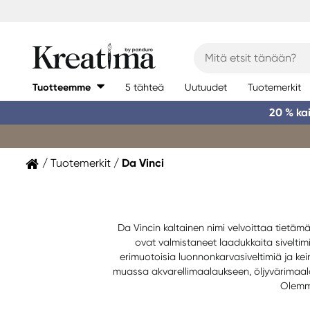
Tuotteemme
5 tähteä
Uutuudet
Tuotemerkit
20 % ka
Tuotemerkit
Da Vinci
Da Vincin kaltainen nimi velvoittaa tietäm
ovat valmistaneet laadukkaita siveltimi
erimuotoisia luonnonkarvasiveltimiä ja kei
muassa akvarellimaalaukseen, öljyvärimaalau
Olemme