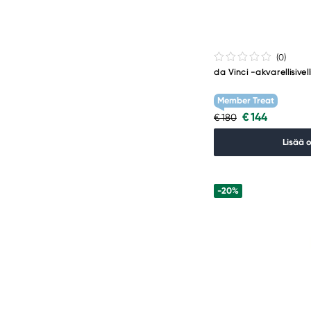
(0
)
da Vinci -akvarellisivell
Member Treat
€ 144
€ 180
Lisää 
-20%