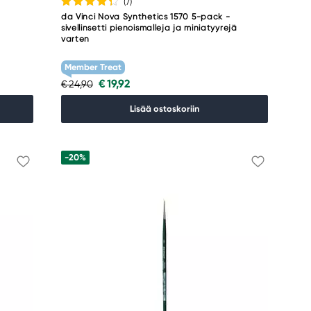
(7
)
da Vinci Nova Synthetics 1570 5-pack -
sivellinsetti pienoismalleja ja miniatyyrejä
varten
Member Treat
€ 19,92
€ 24,90
Lisää ostoskoriin
-20%