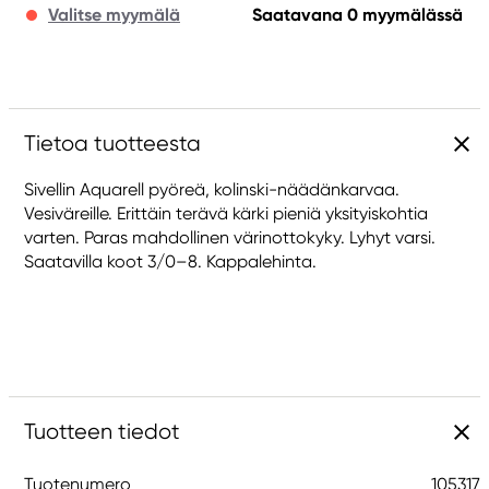
Valitse myymälä
Saatavana 0 myymälässä
Tietoa tuotteesta
Sivellin Aquarell pyöreä, kolinski-näädänkarvaa.
Vesiväreille. Erittäin terävä kärki pieniä yksityiskohtia
varten. Paras mahdollinen värinottokyky. Lyhyt varsi.
Saatavilla koot 3/0–8. Kappalehinta.
Tuotteen tiedot
Tuotenumero
105317