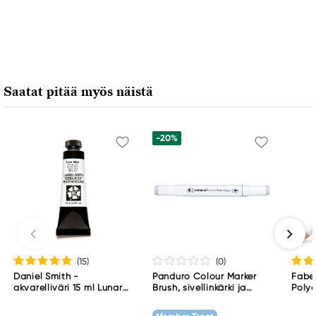
Vastuullinen EU
Kreatima
Panduro
205 14 Malmö, Sweden
Saatat pitää myös näistä
www.panduro.com
+46 (04) 22 30 70
-20%
(15
)
(0
)
Daniel Smith -
Panduro Colour Marker
Fabe
akvarelliväri 15 ml Lunar
Brush, sivellinkärki ja
Polyc
Black
viisto kärki – Warm grey 1
WG1