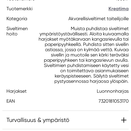
Tuotemerkki
Kreatima
Kategoria
Akvarellisiveltimet taiteilijoille
Siveltimen
Muista puhdistaa siveltimet
hoito
ympäristöystävällisesti. Aloita kuivaamalla
harjakset myötäkarvaan kangasrievulla tai
paperipyyhkeellä. Puhdista sitten sivellin
astiassa, jossa on kylmää vettä. Kuivaa
sivellin ja muotoile sen kärki teräväksi
paperipyyhkeen tai kangasrievun avulla.
Siveltimien puhdistamiseen käytetty vesi
on toimitettava asianmukaiseen
keräyspisteeseen. Säilytä siveltimet
pystyasennossa harjaosa ylöspäin.
Harjakset
Luonnonharjas
EAN
7320181053170
Turvallisuus & ympäristö