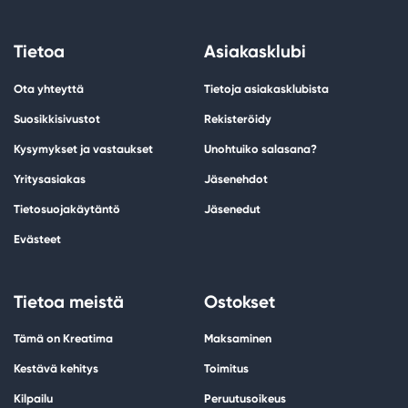
Tietoa
Asiakasklubi
Ota yhteyttä
Tietoja asiakasklubista
Suosikkisivustot
Rekisteröidy
Kysymykset ja vastaukset
Unohtuiko salasana?
Yritysasiakas
Jäsenehdot
Tietosuojakäytäntö
Jäsenedut
Evästeet
Tietoa meistä
Ostokset
Tämä on Kreatima
Maksaminen
Kestävä kehitys
Toimitus
Kilpailu
Peruutusoikeus