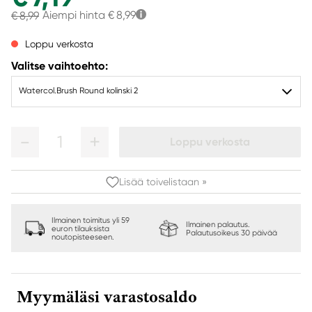
Aiempi hinta
€ 8,99
€ 8,99
Loppu verkosta
Valitse vaihtoehto:
Watercol.Brush Round kolinski 2
1
Loppu verkosta
Lisää toivelistaan »
Ilmainen toimitus yli 59
Ilmainen palautus.
euron tilauksista
Palautusoikeus 30 päivää
noutopisteeseen.
Myymäläsi varastosaldo