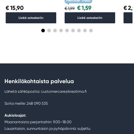
Member Treat
€ 15,90
€ 1,59
€ 2,
€ 1,99
Lisää ostoskoriin
Lisää ostoskoriin
Henkilökohtaista palvelua
Lähetä sähköpostia: customercare@kreatima.fi
Soita meille: 248 090 535
Aukioloajat:
Maanantaista perjantaihin: 9.00–18.00
Lauantaisin, sunnuntaisin ja pyhäpäivinä: suljettu