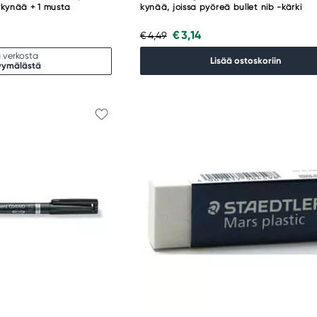
ykynää + 1 musta
kynää, joissa pyöreä bullet nib -kärki
€ 3,14
€ 4,49
 verkosta
Lisää ostoskoriin
yymälästä