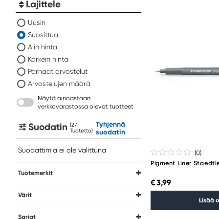
Lajittele
Uusin
Suosittua
Alin hinta
Korkein hinta
Parhaat arvostelut
Arvostelujen määrä
Näytä ainoastaan
verkkovarastossa olevat tuotteet
Tyhjennä
Suodatin
(
Tuotetta
)
suodatin
Suodattimia ei ole valittuna
(0
)
Pigment Liner Staedtl
Tuotemerkit
€ 3,99
Värit
Lisää 
Sarjat