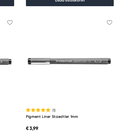
Lisää ostoskoriin
(1
)
Pigment Liner Staedtler 1mm
€ 3,99