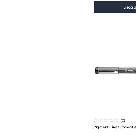
Lisää 
(0
)
Pigment Liner Staedtl