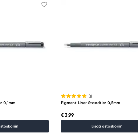
(1
)
er 0,1mm
Pigment Liner Staedtler 0,5mm
€ 3,99
ostoskoriin
Lisää ostoskoriin