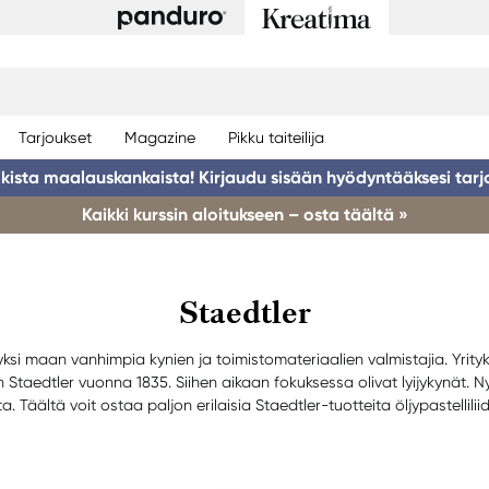
Tarjoukset
Magazine
Pikku taiteilija
ikista maalauskankaista! Kirjaudu sisään hyödyntääksesi tarj
Kaikki kurssin aloitukseen – osta täältä »
Staedtler
ksi maan vanhimpia kynien ja toimistomateriaalien valmistajia. Yrityk
Staedtler vuonna 1835. Siihen aikaan fokuksessa olivat lyijykynät. 
a. Täältä voit ostaa paljon erilaisia Staedtler-tuotteita öljypastelliliid