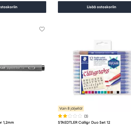
ostoskoriin
Lisää ostoskoriin
Vain 8 jäljellä!
(3
)
er 1,2mm
STAEDTLER Calligr Duo Set 12