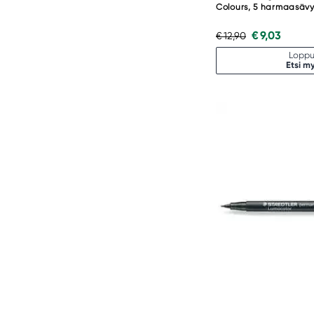
Colours, 5 harmaasäv
€ 9,03
€ 12,90
Loppu
Etsi m