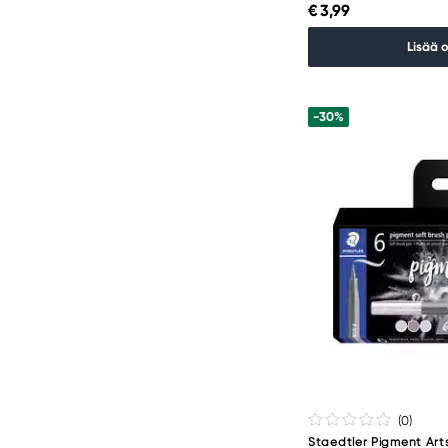
€ 3,99
Lisää 
-30%
(0
)
Staedtler Pigment Arts