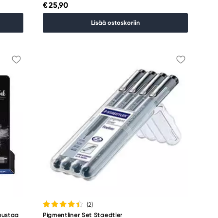
€ 25,90
Lisää ostoskoriin
(2
)
 mustaa
Pigmentliner Set Staedtler