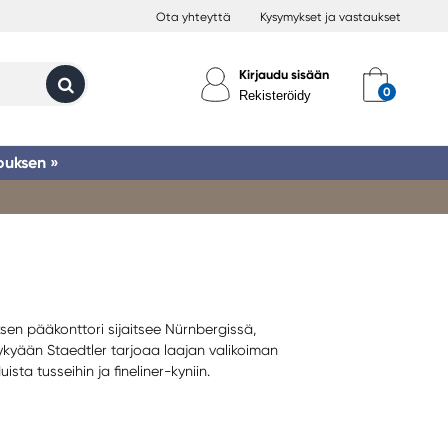
Ota yhteyttä
Kysymykset ja vastaukset
Kirjaudu sisään
Rekisteröidy
ouksen »
sen pääkonttori sijaitsee Nürnbergissä,
Nykyään Staedtler tarjoaa laajan valikoiman
uista tusseihin ja fineliner-kyniin.