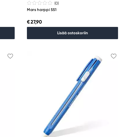
(0
)
Mars harppi 551
€ 27,90
Lisää ostoskoriin