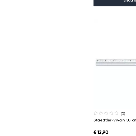
Lisää 
(0
)
Staedtler-viivain 50 c
€ 12,90