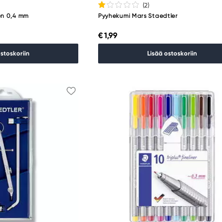
(2
)
en 0,4 mm
Pyyhekumi Mars Staedtler
€ 1,99
ostoskoriin
Lisää ostoskoriin