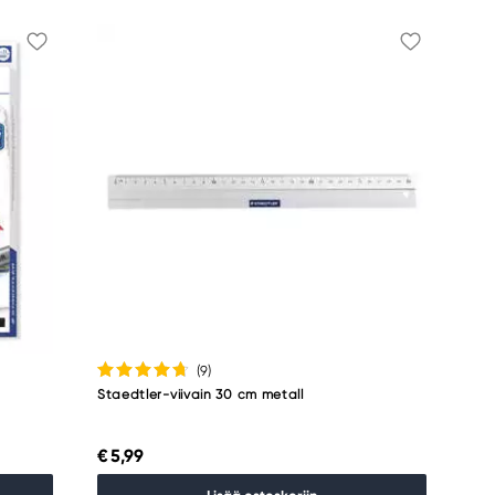
(9
)
Staedtler-viivain 30 cm metall
€ 5,99