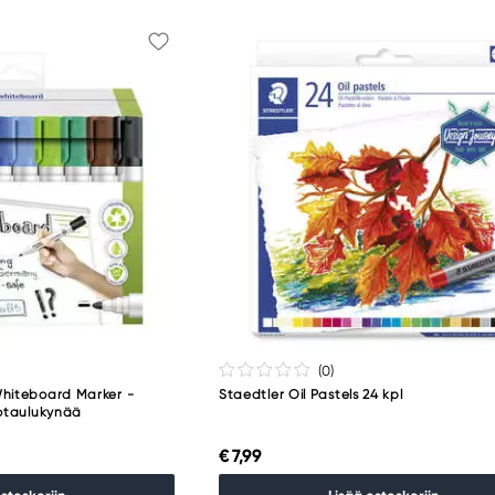
(0
)
Whiteboard Marker -
Staedtler Oil Pastels 24 kpl
kotaulukynää
€ 7,99