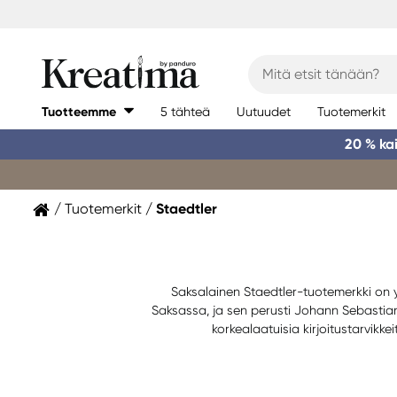
Tuotteemme
5 tähteä
Uutuudet
Tuotemerkit
20 % ka
Tuotemerkit
Staedtler
Saksalainen Staedtler-tuotemerkki on y
Saksassa, ja sen perusti Johann Sebastian 
korkealaatuisia kirjoitustarvikkeit