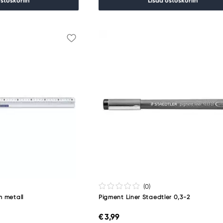
ostoskoriin
Lisää ostoskoriin
(0
)
m metall
Pigment Liner Staedtler 0,3-2
€ 3,99