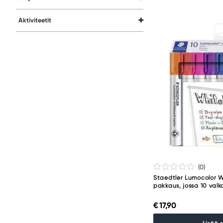
Aktiviteetit
(0
)
Staedtler Lumocolor 
pakkaus, jossa 10 val
€ 17,90