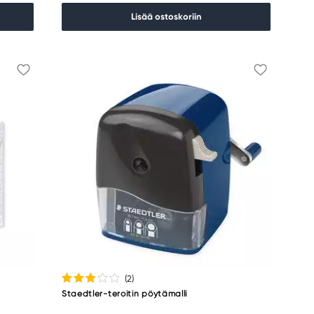
Lisää ostoskoriin
(2
)
Staedtler-teroitin pöytämalli