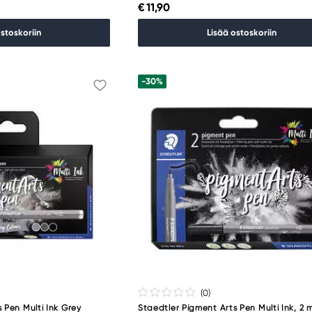
€ 11,90
ostoskoriin
Lisää ostoskoriin
-30%
(0
)
 Pen Multi Ink Grey
Staedtler Pigment Arts Pen Multi Ink, 2