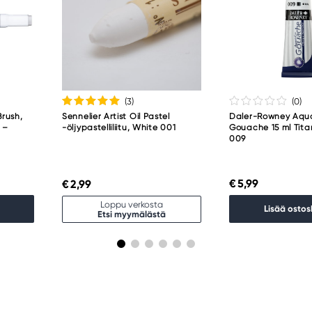
(3
)
(0
)
rush,
Sennelier Artist Oil Pastel
Daler-Rowney Aqu
i –
-öljypastelliliitu, White 001
Gouache 15 ml Tit
009
€ 5,99
€ 2,99
Loppu verkosta
Lisää ostos
Etsi myymälästä