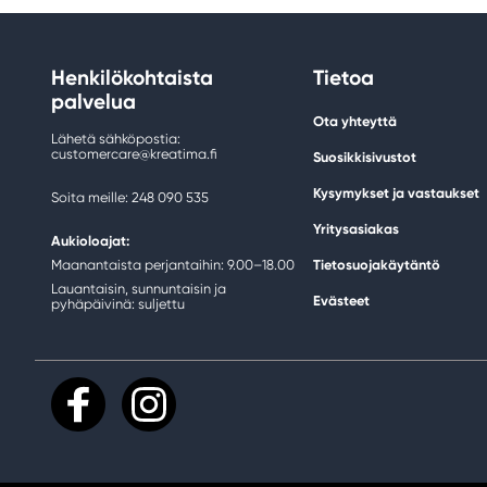
Henkilökohtaista
Tietoa
palvelua
Ota yhteyttä
Lähetä sähköpostia:
customercare@kreatima.fi
Suosikkisivustot
Kysymykset ja vastaukset
Soita meille: 248 090 535
Yritysasiakas
Aukioloajat:
Maanantaista perjantaihin: 9.00–18.00
Tietosuojakäytäntö
Lauantaisin, sunnuntaisin ja
Evästeet
pyhäpäivinä: suljettu