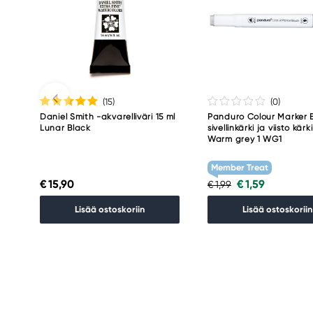
(15
)
(0
)
Daniel Smith -akvarelliväri 15 ml
Panduro Colour Marker B
Lunar Black
sivellinkärki ja viisto kärk
Warm grey 1 WG1
Member Treat
€ 15,90
€ 1,59
€ 1,99
Lisää ostoskoriin
Lisää ostoskoriin