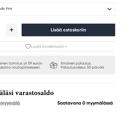
llic Pink
Lisää ostoskoriin
Lisää toivelistaan »
ainen toimitus yli 59 euron
Ilmainen palautus.
auksista noutopisteeseen.
Palautusoikeus 30 päivää
äsi varastosaldo
e myymälä
Saatavana 0 myymälässä