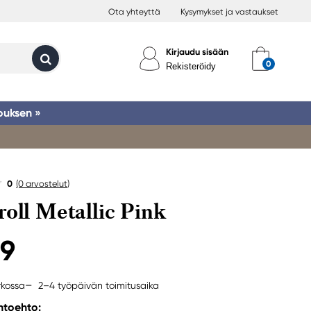
Ota yhteyttä
Kysymykset ja vastaukset
Kirjaudu sisään
Rekisteröidy
ouksen »
0
(0
arvostelut
)
roll Metallic Pink
99
2–4 työpäivän toimitusaika
rkossa
ihtoehto: