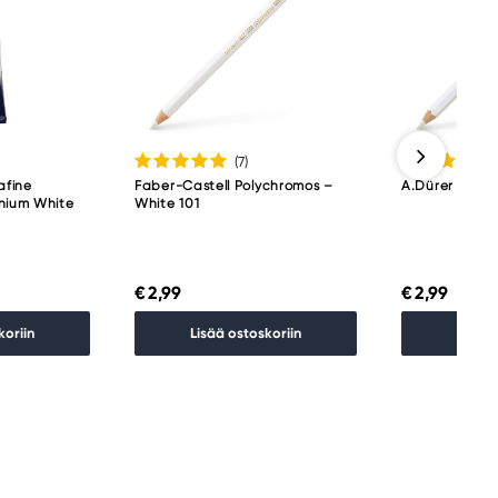
(7
)
afine
Faber-Castell Polychromos –
A.Dürer akvare
anium White
White 101
€ 2,99
€ 2,99
koriin
Lisää ostoskoriin
Lisää 