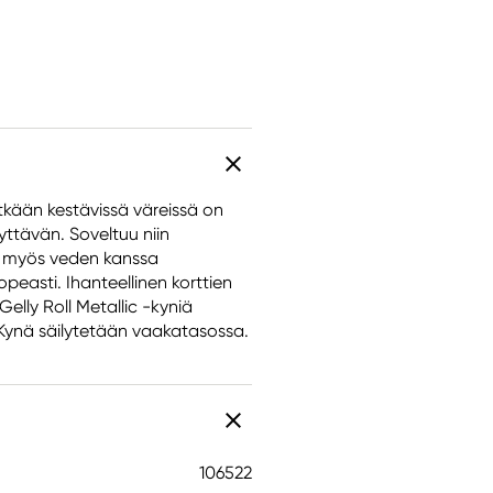
itkään kestävissä väreissä on
äyttävän. Soveltuu niin
ää myös veden kanssa
easti. Ihanteellinen korttien
Gelly Roll Metallic -kyniä
. Kynä säilytetään vaakatasossa.
106522