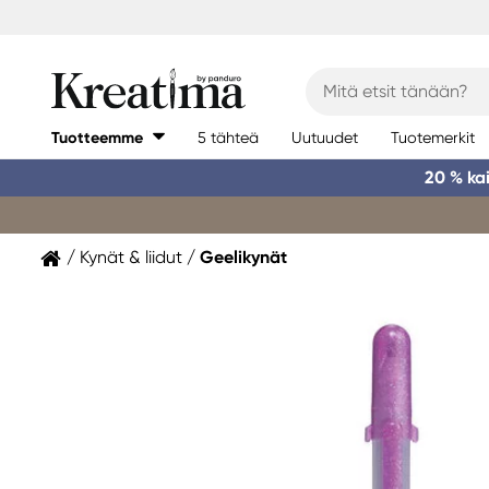
Tuotteemme
5 tähteä
Uutuudet
Tuotemerkit
20 % ka
Kynät & liidut
Geelikynät