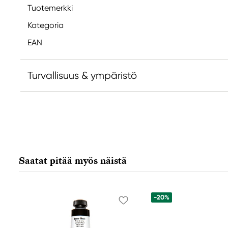
Tuotemerkki
Kategoria
EAN
Turvallisuus & ympäristö
Vastuullinen EU
Sakura
Royal Talens Netherlands
Sophialaan 46
Saatat pitää myös näistä
7311 PD Apeldoorn, Netherlands
info@royaltalens.com
+31 (0)55 527 4700
-20%