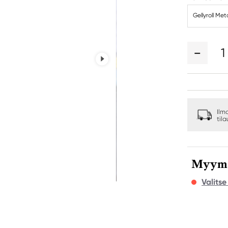
Gellyroll Meta
1
Ilm
til
Myymäl
Valits