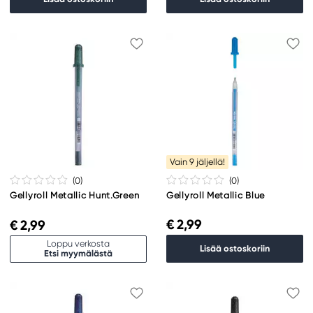
Vain 9 jäljellä!
(0
)
(0
)
Gellyroll Metallic Hunt.Green
Gellyroll Metallic Blue
€ 2,99
€ 2,99
Loppu verkosta
Lisää ostoskoriin
Etsi myymälästä