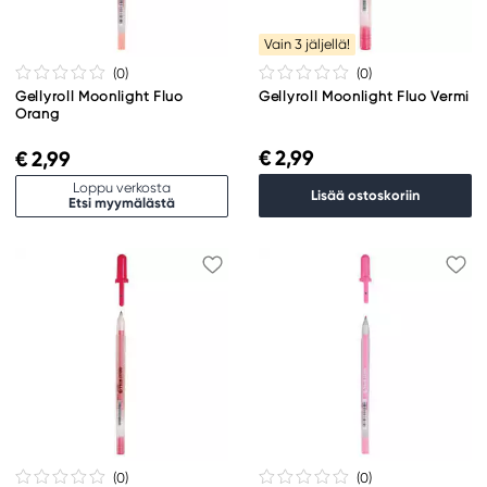
Vain 3 jäljellä!
(0
)
(0
)
Gellyroll Moonlight Fluo
Gellyroll Moonlight Fluo Vermi
Orang
€ 2,99
€ 2,99
Loppu verkosta
Lisää ostoskoriin
Etsi myymälästä
(0
)
(0
)