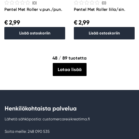
(0
)
(0
)
Pentel Met Roller v.pun./pun.
Pentel Met Roller liila/sin.
€ 2,99
€ 2,99
Lisää ostoskoriin
Lisää ostoskoriin
48
/ 89 tuotetta
Lataa lisää
Henkilökohtaista palvelua
Lähetä sähköpostia: customercare@kreatima.fi
Soita meille: 248 090 535