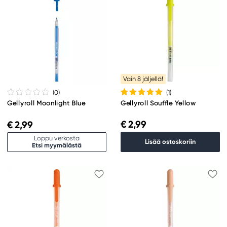
Vain 8 jäljellä!
(0
)
(1
)
Gellyroll Moonlight Blue
Gellyroll Souffle Yellow
€ 2,99
€ 2,99
Loppu verkosta
Lisää ostoskoriin
Etsi myymälästä