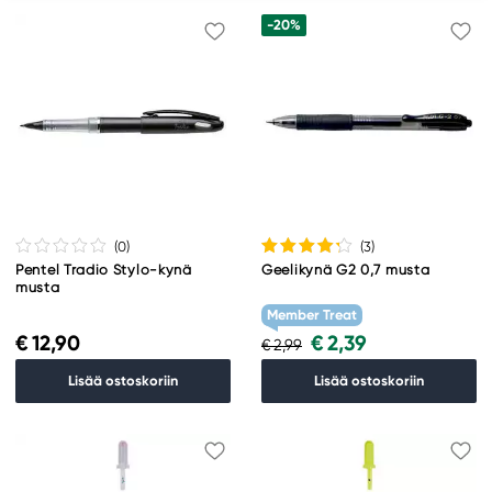
-20%
(0
)
(3
)
Pentel Tradio Stylo-kynä
Geelikynä G2 0,7 musta
musta
Member Treat
€ 12,90
€ 2,39
€ 2,99
Lisää ostoskoriin
Lisää ostoskoriin