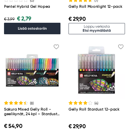
(0
)
(7
)
Pentel Hybrid Gel Hopea
Gelly Roll Moonlight 12-pack
€ 2,79
€ 29,90
€ 3,99
Loppu verkosta
Lisää ostoskoriin
Etsi myymälästä
(8
)
(4
)
Sakura Mixed Gelly Roll -
Gelly Roll Stardust 12-pack
geelikynät, 24 kpl – Stardust,
metallic, moonlight edition
€ 54,90
€ 29,90