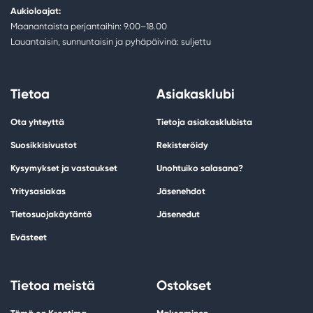
Aukioloajat:
Maanantaista perjantaihin: 9.00–18.00
Lauantaisin, sunnuntaisin ja pyhäpäivinä: suljettu
Tietoa
Asiakasklubi
Ota yhteyttä
Tietoja asiakasklubista
Suosikkisivustot
Rekisteröidy
Kysymykset ja vastaukset
Unohtuiko salasana?
Yritysasiakas
Jäsenehdot
Tietosuojakäytäntö
Jäsenedut
Evästeet
Tietoa meistä
Ostokset