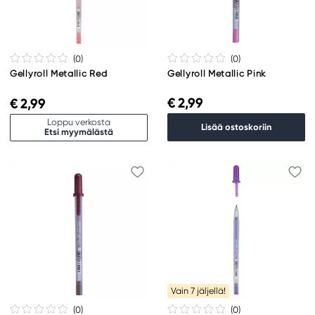
(0
)
(0
)
Gellyroll Metallic Red
Gellyroll Metallic Pink
€ 2,99
€ 2,99
Loppu verkosta
Lisää ostoskoriin
Etsi myymälästä
Vain 7 jäljellä!
(0
)
(0
)