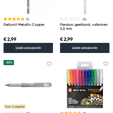
(1
)
(0
)
Gellyroll Metallic Copper
Panduro geelikynä, valkoinen
0,5 mm
€ 2,99
€ 2,99
Lisää ostoskoriin
Lisää ostoskoriin
-30%
Vain 3 jäljellä!