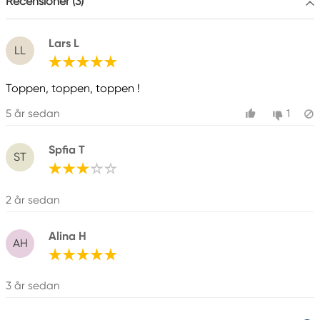
Recensioner (3)
Lars L
LL
Toppen, toppen, toppen !
5 år sedan
1
Spfia T
ST
2 år sedan
Alina H
AH
3 år sedan