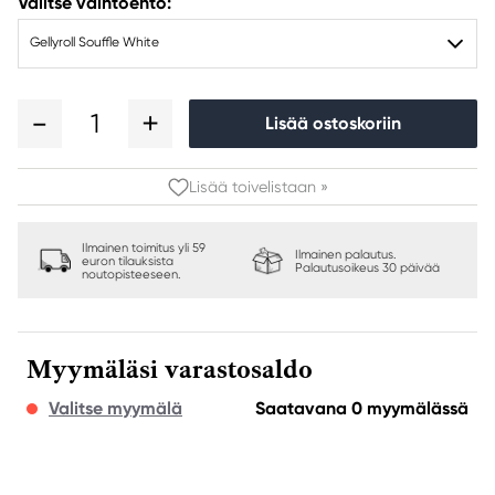
Valitse vaihtoehto:
Gellyroll Souffle White
1
Lisää ostoskoriin
Lisää toivelistaan »
Ilmainen toimitus yli 59
Ilmainen palautus.
euron tilauksista
Palautusoikeus 30 päivää
noutopisteeseen.
Myymäläsi varastosaldo
Valitse myymälä
Saatavana 0 myymälässä