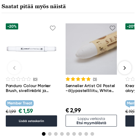
Saatat pitää myös näistä
-20%
-20
(0
)
(3
)
Panduro Colour Marker
Sennelier Artist Oil Pastel
Kreat
Brush, sivellinkärki ja
-öljypastelliliitu, White
akryy
viisto kärki – Warm grey 1
001
Tita
WG1
Member Treat
Memb
€ 2,99
€ 1,59
€ 1,99
€ 19,
Loppu verkosta
Lisää ostoskoriin
Etsi myymälästä