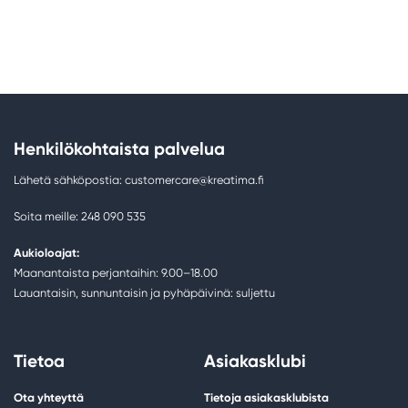
Henkilökohtaista palvelua
Lähetä sähköpostia: customercare@kreatima.fi
Soita meille: 248 090 535
Aukioloajat:
Maanantaista perjantaihin: 9.00–18.00
Lauantaisin, sunnuntaisin ja pyhäpäivinä: suljettu
Tietoa
Asiakasklubi
Ota yhteyttä
Tietoja asiakasklubista