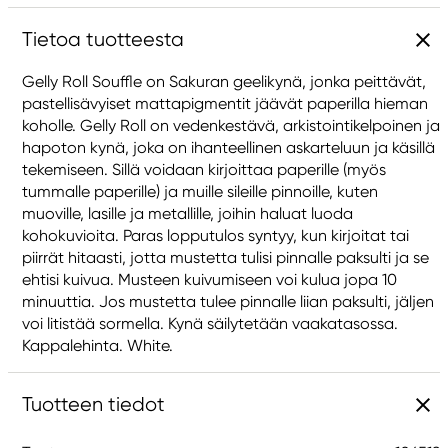
Tietoa tuotteesta
Gelly Roll Souffle on Sakuran geelikynä, jonka peittävät,
pastellisävyiset mattapigmentit jäävät paperilla hieman
koholle. Gelly Roll on vedenkestävä, arkistointikelpoinen ja
hapoton kynä, joka on ihanteellinen askarteluun ja käsillä
tekemiseen. Sillä voidaan kirjoittaa paperille (myös
tummalle paperille) ja muille sileille pinnoille, kuten
muoville, lasille ja metallille, joihin haluat luoda
kohokuvioita. Paras lopputulos syntyy, kun kirjoitat tai
piirrät hitaasti, jotta mustetta tulisi pinnalle paksulti ja se
ehtisi kuivua. Musteen kuivumiseen voi kulua jopa 10
minuuttia. Jos mustetta tulee pinnalle liian paksulti, jäljen
voi litistää sormella. Kynä säilytetään vaakatasossa.
Kappalehinta. White.
Tuotteen tiedot