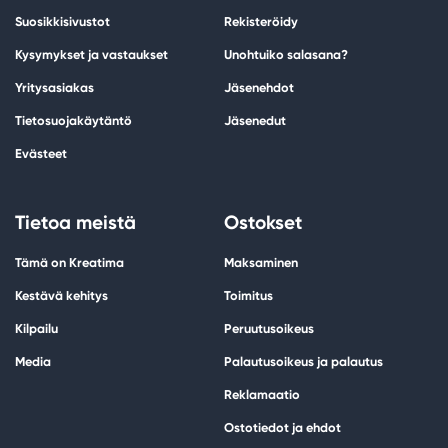
Suosikkisivustot
Rekisteröidy
Kysymykset ja vastaukset
Unohtuiko salasana?
Yritysasiakas
Jäsenehdot
Tietosuojakäytäntö
Jäsenedut
Evästeet
Tietoa meistä
Ostokset
Tämä on Kreatima
Maksaminen
Kestävä kehitys
Toimitus
Kilpailu
Peruutusoikeus
Media
Palautusoikeus ja palautus
Reklamaatio
Ostotiedot ja ehdot