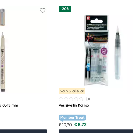
-20%
Vain 5 jäljellä!
(0
)
a 0,45 mm
Vesisivellin Koi iso
Member Treat
€ 8,72
€ 10,90