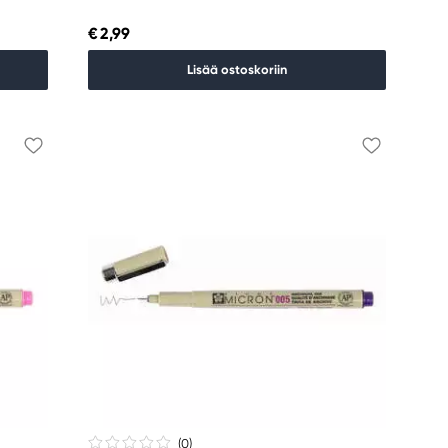
€ 2,99
Lisää ostoskoriin
(0
)