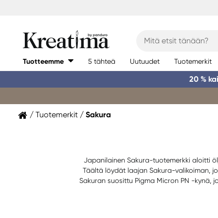
Tuotteemme
5 tähteä
Uutuudet
Tuotemerkit
20 % ka
Tuotemerkit
Sakura
Japanilainen Sakura-tuotemerkki aloitti ölj
Täältä löydät laajan Sakura-valikoiman, jos
Sakuran suosittu Pigma Micron PN -kynä, joka