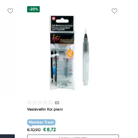
-20%
(0
)
Vesisivellin Koi pieni
Member Treat
€ 8,72
€ 10,90