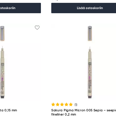
ostoskoriin
Lisää ostoskoriin
(1
)
ta 0,15 mm
Sakura Pigma Micron 005 Sepia – seepi
fineliner 0,2 mm