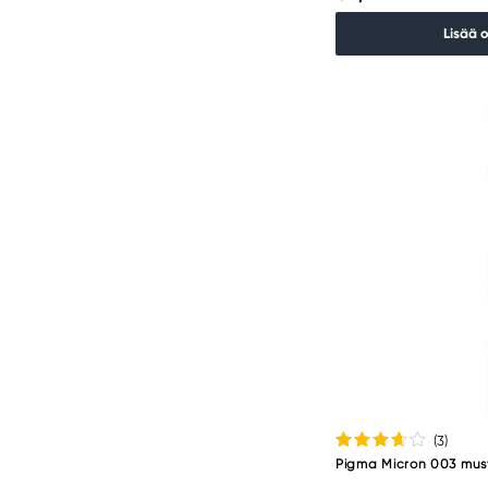
Lisää 
(3
)
Pigma Micron 003 mus