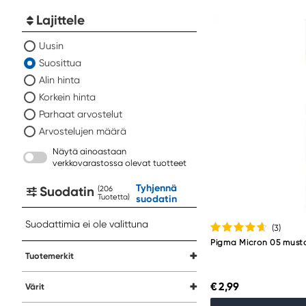
Lajittele
Uusin
Suosittua
Alin hinta
Korkein hinta
Parhaat arvostelut
Arvostelujen määrä
Näytä ainoastaan
verkkovarastossa olevat tuotteet
Tyhjennä
Suodatin
(
Tuotetta
)
suodatin
Suodattimia ei ole valittuna
(3
)
Pigma Micron 05 must
Tuotemerkit
€ 2,99
Värit