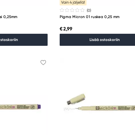
Vain 4 jäljellä!
(0
)
si 0,25mm
Pigma Micron 01 ruskea 0,25 mm
€ 2,99
ostoskoriin
Lisää ostoskoriin