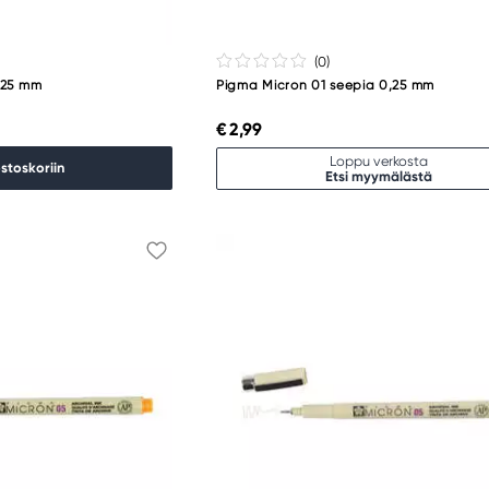
(0
)
0,25 mm
Pigma Micron 01 seepia 0,25 mm
€ 2,99
Loppu verkosta
ostoskoriin
Etsi myymälästä