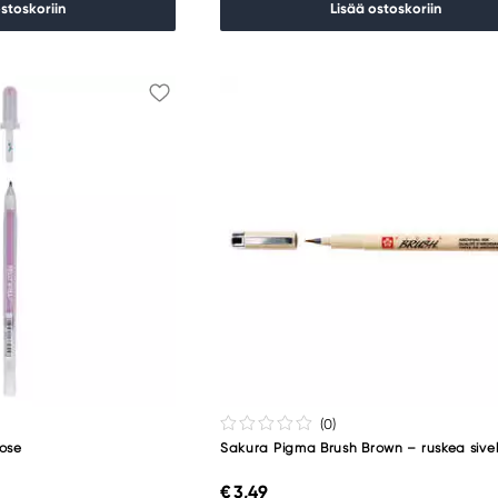
ostoskoriin
Lisää ostoskoriin
(0
)
Rose
Sakura Pigma Brush Brown – ruskea sivell
€ 3,49