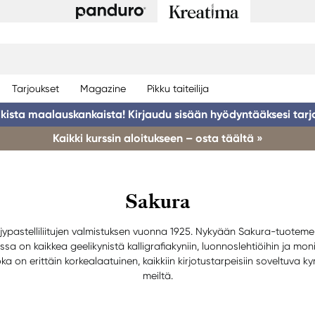
Tarjoukset
Magazine
Pikku taiteilija
ikista maalauskankaista! Kirjaudu sisään hyödyntääksesi tarj
Kaikki kurssin aloitukseen – osta täältä »
Sakura
ypastelliliitujen valmistuksen vuonna 1925. Nykyään Sakura-tuotemerkil
sa on kaikkea geelikynistä kalligrafiakyniin, luonnoslehtiöihin ja mon
 on erittäin korkealaatuinen, kaikkiin kirjotustarpeisiin soveltuva kyn
meiltä.