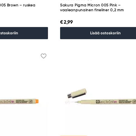
005 Brown – ruskea
Sakura Pigma Micron 005 Pink –
vaaleanpunainen fineliner 0,2 mm
€ 2,99
ostoskoriin
Lisää ostoskoriin