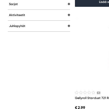
Lisää 
Sarjat
Aktiviteetit
Juhlapyhät
(0
)
Gellyroll Stardust 721 
€ 2,99