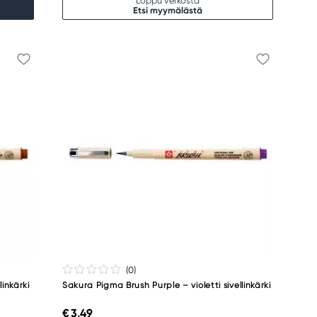
Loppu verkosta
Etsi myymälästä
(0
)
inkärki
Sakura Pigma Brush Purple – violetti sivellinkärki
€ 3,49