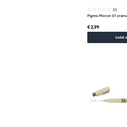
(0
)
Pigma Micron 01 orans
€ 2,99
Lisää 