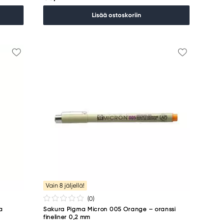
Lisää ostoskoriin
Vain 8 jäljellä!
(0
)
a
Sakura Pigma Micron 005 Orange – oranssi
fineliner 0,2 mm