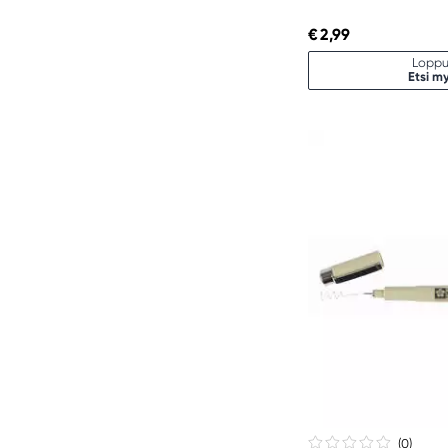
€ 2,99
Loppu
Etsi m
(0
)