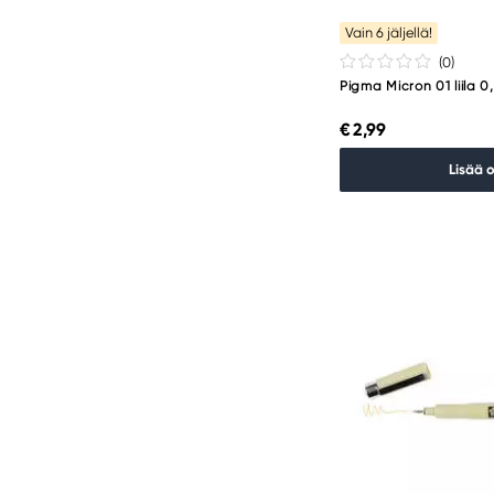
Vain 6 jäljellä!
(0
)
Pigma Micron 01 liila 
€ 2,99
Lisää 