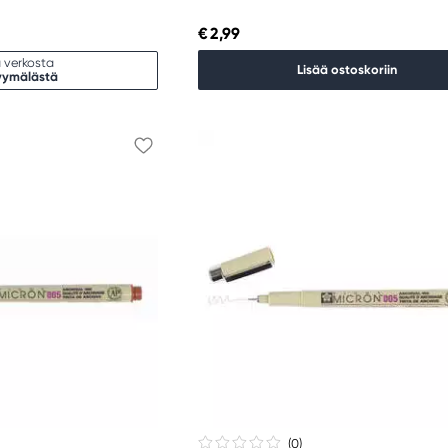
€ 2,99
 verkosta
Lisää ostoskoriin
yymälästä
(0
)