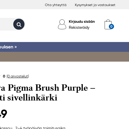
Ota yhteyttä
Kysymykset ja vastaukset
Kirjaudu sisään
Rekisteröidy
ouksen »
0
(0
arvostelut
)
a Pigma Brush Purple –
ti sivellinkärki
49
2–4 työpäivän toimitusaika
rkossa