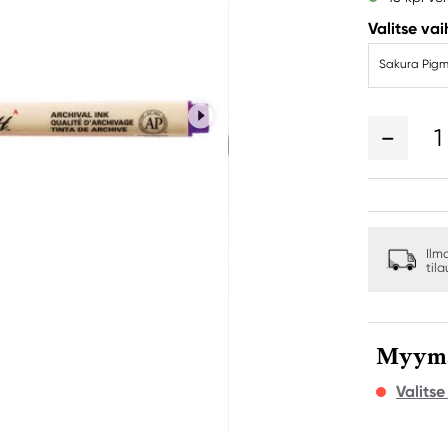
Valitse va
Sakura Pigma 
1
Ilm
til
Myymäl
Valits