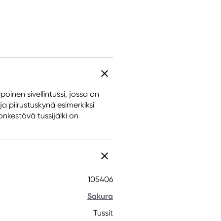
oinen sivellintussi, jossa on
 ja piirustuskynä esimerkiksi
lonkestävä tussijälki on
105406
Sakura
Tussit