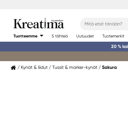
Tuotteemme
5 tähteä
Uutuudet
Tuotemerkit
20 % ka
Kynät & liidut
Tussit & marker-kynät
Sakura