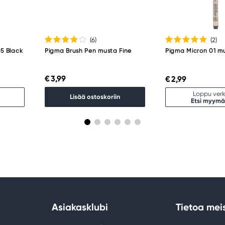
(6
)
(2
)
5 Black
Pigma Brush Pen musta Fine
Pigma Micron 01 m
€ 3,99
€ 2,99
Loppu ver
Lisää ostoskoriin
Etsi myymä
Asiakasklubi
Tietoa mei