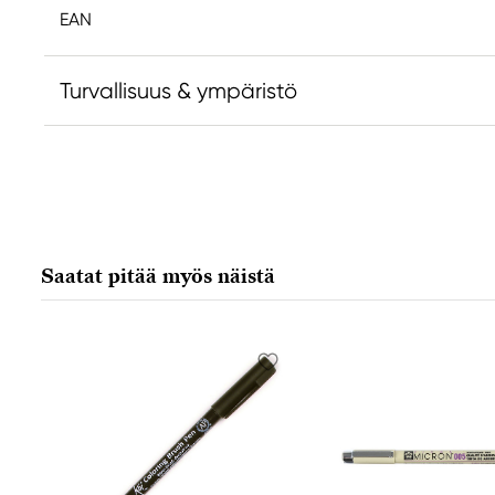
EAN
Turvallisuus & ympäristö
Vastuullinen EU
Sakura
Royal Talens Netherlands
Sophialaan 46
Saatat pitää myös näistä
7311 PD Apeldoorn, Netherlands
info@royaltalens.com
+31 (0)55 527 4700