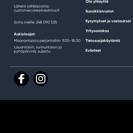
Ota yhteyttä
Lähetä sähköpostia:
customercare@kreatima.fi
Suosikkisivustot
Kysymykset ja vastaukset
Soita meille: 248 090 535
Yritysasiakas
Aukioloajat:
Maanantaista perjantaihin: 9.00–18.00
Tietosuojakäytäntö
Lauantaisin, sunnuntaisin ja
Evästeet
pyhäpäivinä: suljettu