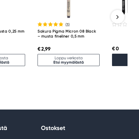
(3
)
usta 0,25 mm
Sakura Pigma Micron 08 Black
– musta fineliner 0,5 mm
€ 0
€ 2,99
kosta
Loppu verkosta
Lisää 
lästä
Etsi myymälästä
stä
Ostokset