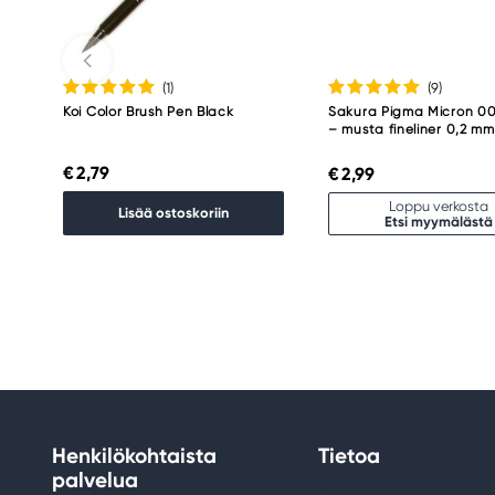
(1
)
(9
)
Koi Color Brush Pen Black
Sakura Pigma Micron 00
– musta fineliner 0,2 mm
€ 2,79
€ 2,99
Loppu verkosta
Lisää ostoskoriin
Etsi myymälästä
Henkilökohtaista
Tietoa
palvelua