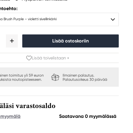
ihtoehto:
Brush Purple – violetti sivellinkärki
Lisää ostoskoriin
Lisää toivelistaan »
ainen toimitus yli 59 euron
Ilmainen palautus.
auksista noutopisteeseen.
Palautusoikeus 30 päivää
äsi varastosaldo
e myymälä
Saatavana 0 myymälässä