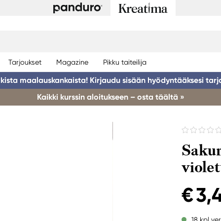
Tarjoukset
Magazine
Pikku taiteilija
ikista maalauskankaista! Kirjaudu sisään hyödyntääksesi tarj
Kaikki kurssin aloitukseen – osta täältä »
Sakur
violet
€ 3,
18 kpl ve