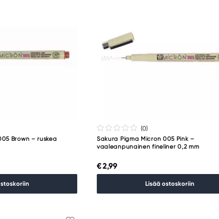
(0
)
005 Brown – ruskea
Sakura Pigma Micron 005 Pink –
vaaleanpunainen fineliner 0,2 mm
€ 2,99
ostoskoriin
Lisää ostoskoriin