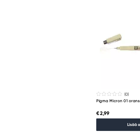
(0
)
Pigma Micron 01 orans
€ 2,99
Lisää 