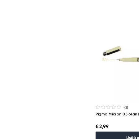
(0
)
Pigma Micron 05 oran
€ 2,99
Lisää 