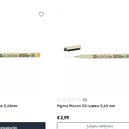
(0
)
ssi 0,45mm
Pigma Micron 05 ruskea 0,45 mm
€ 2,99
Loppu verkosta
ostoskoriin