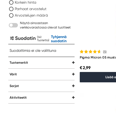
Korkein hinta
Parhaat arvostelut
Arvostelujen määrä
Näytä ainoastaan
verkkovarastossa olevat tuotteet
Tyhjennä
Suodatin
(
Tuotetta
)
suodatin
Suodattimia ei ole valittuna
(3
)
Pigma Micron 05 must
Tuotemerkit
€ 2,99
Värit
Lisää 
Sarjat
Aktiviteetit