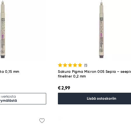
(1
)
ta 0,15 mm
Sakura Pigma Micron 005 Sepia – seepi
fineliner 0,2 mm
€ 2,99
 verkosta
Lisää ostoskoriin
yymälästä