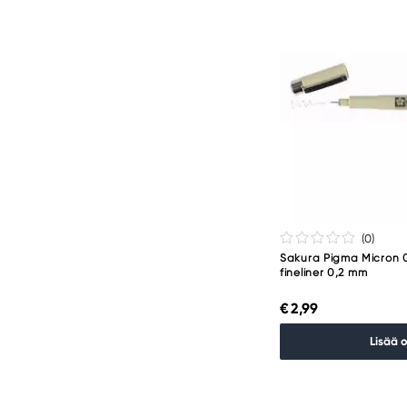
(0
)
Sakura Pigma Micron 
fineliner 0,2 mm
€ 2,99
Lisää 