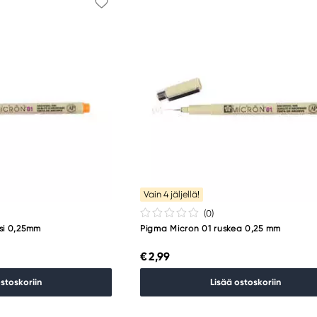
Vain 4 jäljellä!
(0
)
si 0,25mm
Pigma Micron 01 ruskea 0,25 mm
€ 2,99
ostoskoriin
Lisää ostoskoriin