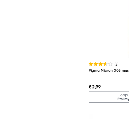
(3
)
Pigma Micron 003 mus
€ 2,99
Loppu
Etsi m