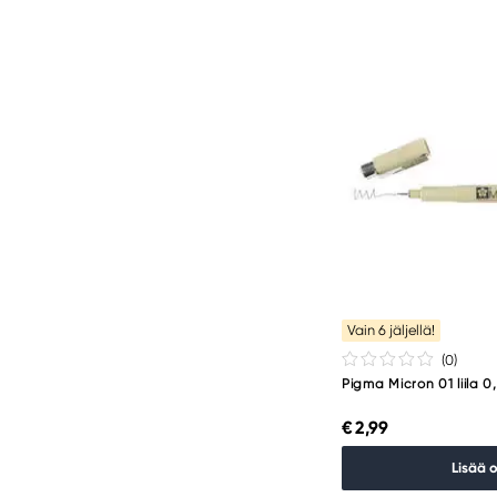
Vain 6 jäljellä!
(0
)
Pigma Micron 01 liila 
€ 2,99
Lisää 