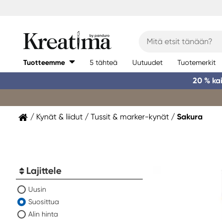
Tuotteemme
5 tähteä
Uutuudet
Tuotemerkit
20 % ka
Kynät & liidut
Tussit & marker-kynät
Sakura
Lajittele
Uusin
Suosittua
Alin hinta