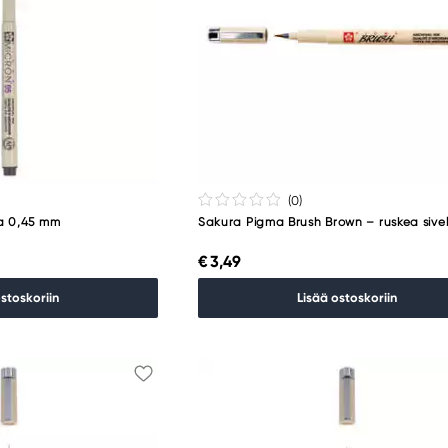
(0
)
a 0,45 mm
Sakura Pigma Brush Brown – ruskea sivell
€ 3,49
ostoskoriin
Lisää ostoskoriin