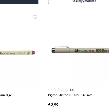
Etsi myymälästä
(0
)
npun 0,45
Pigma Micron 05 liila 0,45 mm
€ 2,99