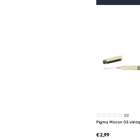
(0
)
Pigma Micron 05 viini
€ 2,99