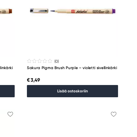
(0
)
inkärki
Sakura Pigma Brush Purple – violetti sivellinkärki
€ 3,49
Lisää ostoskoriin