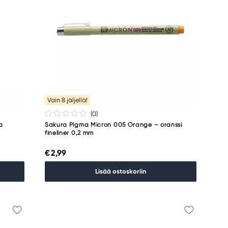
Vain 8 jäljellä!
(0
)
a
Sakura Pigma Micron 005 Orange – oranssi
fineliner 0,2 mm
€ 2,99
Lisää ostoskoriin