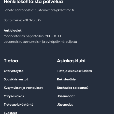
Henkilökohtaista palvelua
Lähetä sähköpostia: customercare@kreatima.fi
Soita meille: 248 090 535
Aukioloajat:
Maanantaista perjantaihin: 9.00–18.00
Lauantaisin, sunnuntaisin ja pyhäpäivinä: suljettu
Tietoa
Asiakasklubi
Ota yhteyttä
Tietoja asiakasklubista
Suosikkisivustot
Rekisteröidy
Kysymykset ja vastaukset
Unohtuiko salasana?
Yritysasiakas
Jäsenehdot
Tietosuojakäytäntö
Jäsenedut
Evästeet