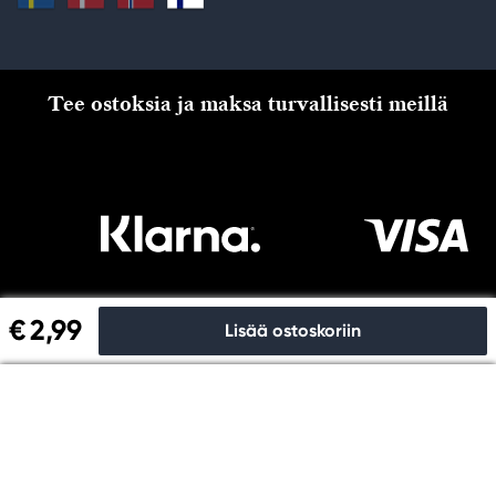
Tee ostoksia ja maksa turvallisesti meillä
€ 2,99
Lisää ostoskoriin
Kassalle
Copyright © Panduro 2026. Kreatima, organisaationro
556073-6356