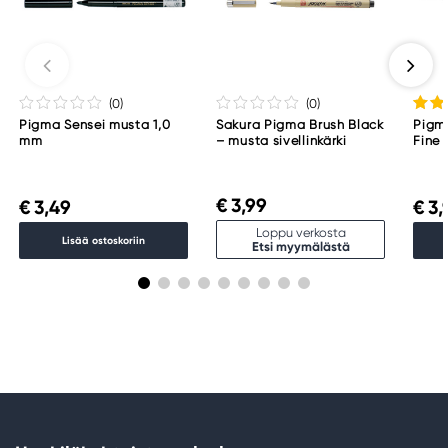
(0
)
(0
)
Pigma Sensei musta 1,0
Sakura Pigma Brush Black
Pigm
mm
– musta sivellinkärki
Fine
€ 3,99
€ 3,49
€ 3,
Loppu verkosta
Lisää ostoskoriin
Etsi myymälästä