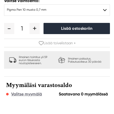
Valitse vaihtoehto:
Pigma Pen 10 musta 0,7 mm
1
Lisää ostoskoriin
Lisää toivelistaan »
Ilmainen toimitus yli 59
Ilmainen palautus.
euron tilauksista
Palautusoikeus 30 päivää
noutopisteeseen.
Myymäläsi varastosaldo
Valitse myymälä
Saatavana 0 myymälässä