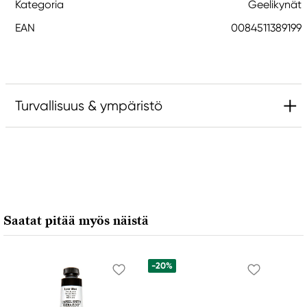
Kategoria
Geelikynät
EAN
0084511389199
Turvallisuus & ympäristö
Vastuullinen EU
Sakura
Royal Talens Netherlands
Sophialaan 46
Saatat pitää myös näistä
7311 PD Apeldoorn, Netherlands
info@royaltalens.com
+31 (0)55 527 4700
-20%