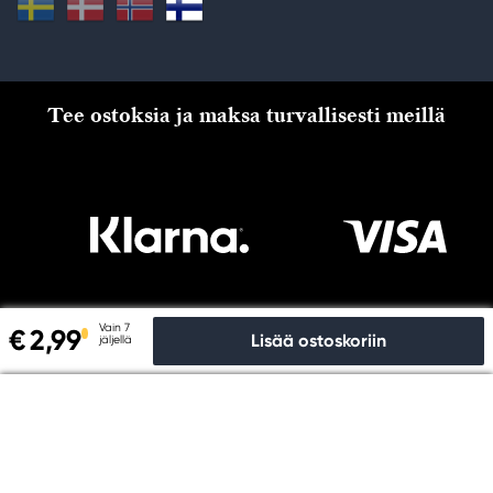
Tee ostoksia ja maksa turvallisesti meillä
Vain 7
€ 2,99
Lisää ostoskoriin
jäljellä
Kassalle
Copyright © Panduro 2026. Kreatima, organisaationro
556073-6356