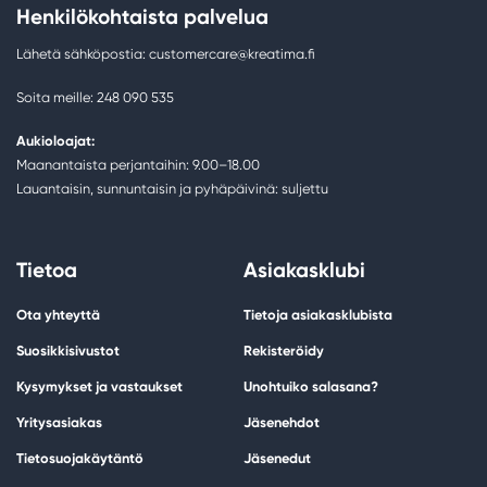
Henkilökohtaista palvelua
Lähetä sähköpostia: customercare@kreatima.fi
Soita meille: 248 090 535
Aukioloajat:
Maanantaista perjantaihin: 9.00–18.00
Lauantaisin, sunnuntaisin ja pyhäpäivinä: suljettu
Tietoa
Asiakasklubi
Ota yhteyttä
Tietoja asiakasklubista
Suosikkisivustot
Rekisteröidy
Kysymykset ja vastaukset
Unohtuiko salasana?
Yritysasiakas
Jäsenehdot
Tietosuojakäytäntö
Jäsenedut