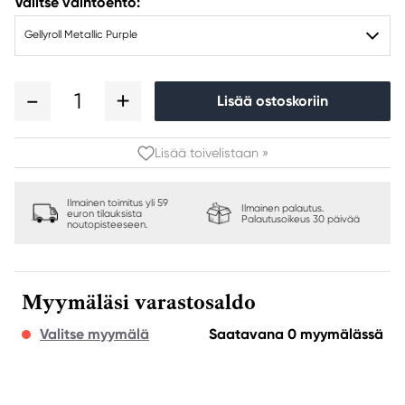
Valitse vaihtoehto:
Gellyroll Metallic Purple
1
Lisää ostoskoriin
Lisää toivelistaan »
Ilmainen toimitus yli 59
Ilmainen palautus.
euron tilauksista
Palautusoikeus 30 päivää
noutopisteeseen.
Myymäläsi varastosaldo
Valitse myymälä
Saatavana 0 myymälässä