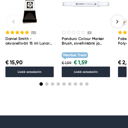
(15
)
(0
)
Daniel Smith -
Panduro Colour Marker
Fabe
akvarelliväri 15 ml Lunar
Brush, sivellinkärki ja
Polyc
Black
viisto kärki – Warm grey 1
WG1
Member Treat
€ 15,90
€ 1,59
€ 2,
€ 1,99
Lisää ostoskoriin
Lisää ostoskoriin