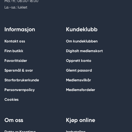
Ma.-fr.: 08.00-18.00
Lø.-sø.: lukket
Informasjon
Kundeklubb
Kontakt oss
Om kundeklubben
Finn butikk
Digitalt medlemskort
Favorittsider
Opprett konto
Spørsmål & svar
Glemt passord
Storforbrukerkunde
Medlemsvilkår
Personvernpolicy
Medlemsfordeler
Cookies
Om oss
Kjøp online
Dette er Kreatima
Innbetaling