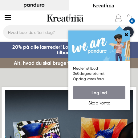
20% på alle lærreder! Log på for at benytte dig af
tilbuddet »
Alt, hvad du skal bruge til kursusstart – køb her »
Medlemstilbud
365 dages returret
Opdag vores fora
Log ind
Skab konto