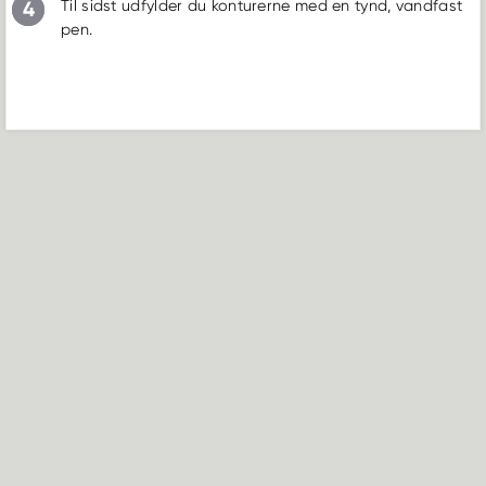
4
Til sidst udfylder du konturerne med en tynd, vandfast
pen.