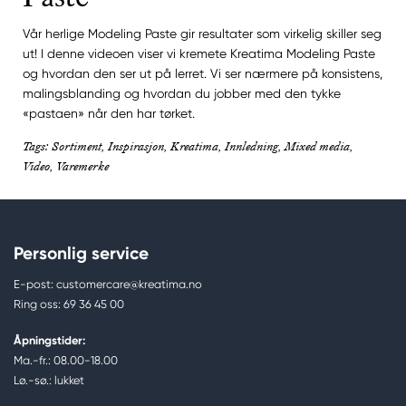
Vår herlige Modeling Paste gir resultater som virkelig skiller seg
ut! I denne videoen viser vi kremete Kreatima Modeling Paste
og hvordan den ser ut på lerret. Vi ser nærmere på konsistens,
malingsblanding og hvordan du jobber med den tykke
«pastaen» når den har tørket.
Tags: Sortiment, Inspirasjon, Kreatima, Innledning, Mixed media,
Video, Varemerke
Personlig service
E-post: customercare@kreatima.no
Ring oss: 69 36 45 00
Åpningstider:
Ma.-fr.: 08.00-18.00
Lø.-sø.: lukket