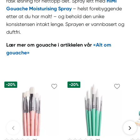
rask løsning for nettopp det. Spray lett med
HIMI
Gouache Moisturising Spray
– helst forebyggende
etter at du har malt! – og behold den unike
konsistensen intakt lenge. Sprayen er vannbasert og
duftfri.
Lær mer om gouache i artikkelen vår
«Alt om
gouache»
-20%
-20%