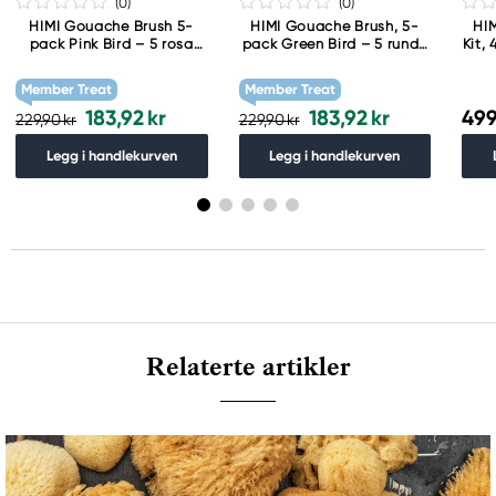
(0
)
(0
)
HIMI Gouache Brush 5-
HIMI Gouache Brush, 5-
HI
pack Pink Bird – 5 rosa
pack Green Bird – 5 runde
Kit,
pensler – 3 filbert, 1 rund
grønne pensler nr. 5, 6, 9,
og 1 flat
10 og 12
Member Treat
Member Treat
183,92 kr
183,92 kr
499
229,90 kr
229,90 kr
Legg i handlekurven
Legg i handlekurven
Relaterte artikler